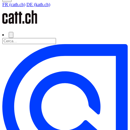
FR (cath.ch)
DE (kath.ch)