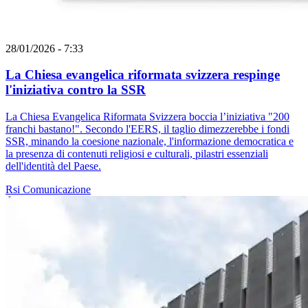
28/01/2026 - 7:33
La Chiesa evangelica riformata svizzera respinge
l'iniziativa contro la SSR
La Chiesa Evangelica Riformata Svizzera boccia l’iniziativa "200
franchi bastano!". Secondo l'EERS, il taglio dimezzerebbe i fondi
SSR, minando la coesione nazionale, l'informazione democratica e
la presenza di contenuti religiosi e culturali, pilastri essenziali
dell'identità del Paese.
Rsi
Comunicazione