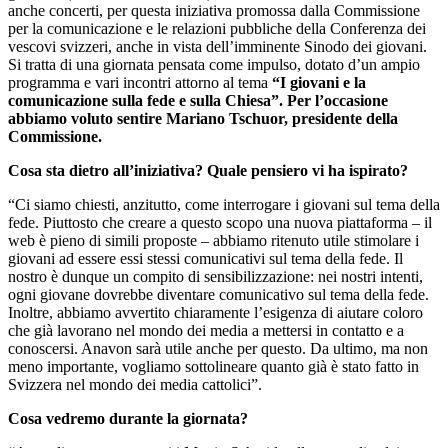
anche concerti, per questa iniziativa promossa dalla Commissione
per la comunicazione e le relazioni pubbliche della Conferenza dei
vescovi svizzeri, anche in vista dell’imminente Sinodo dei giovani.
Si tratta di una giornata pensata come impulso, dotato d’un ampio
programma e vari incontri attorno al tema
“I giovani e la
comunicazione sulla fede e sulla Chiesa”. Per l’occasione
abbiamo voluto sentire Mariano Tschuor, presidente della
Commissione.
Cosa sta dietro all’iniziativa? Quale pensiero vi ha ispirato?
“Ci siamo chiesti, anzitutto, come interrogare i giovani sul tema della
fede. Piuttosto che creare a questo scopo una nuova piattaforma – il
web è pieno di simili proposte – abbiamo ritenuto utile stimolare i
giovani ad essere essi stessi comunicativi sul tema della fede. Il
nostro è dunque un compito di sensibilizzazione: nei nostri intenti,
ogni giovane dovrebbe diventare comunicativo sul tema della fede.
Inoltre, abbiamo avvertito chiaramente l’esigenza di aiutare coloro
che già lavorano nel mondo dei media a mettersi in contatto e a
conoscersi. Anavon sarà utile anche per questo. Da ultimo, ma non
meno importante, vogliamo sottolineare quanto già è stato fatto in
Svizzera nel mondo dei media cattolici”.
Cosa vedremo durante la giornata?