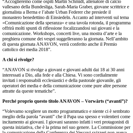
“Accoglieremo come ospiti Martin Schmidt, allenatore di calcio
vallesano della Bundesliga, Sarah-Maria Graber, giovane scrittrice e
giornalista a Berna e l’abate Urban Federer che presiede il
monastero benedettino di Einsiedeln. Accanto ad interventi sul tema
«Comunicazione della speranza» e una tavola rotonda, il programma
offrirà molti spunti di riflessione focalizzandosi sui giovani e la
comunicazione. Workshops, concerti live, una mostra d’arte e la
preghiera comune dei vespri suggelleranno la giornata. Nell’ambito
di questa giornata ANAVON, verrà conferito anche il Premio
cattolico dei media 2018”.
A chi si rivolge?
“ANAVON si rivolge a giovani e giovani adulti dai 18 ai 30 anni
interessati a Dio, alla fede e alla Chiesa. Vi sono cordialmente
invitati i responsabili ecclesiastici e della pastorale giovanile, gli
operatori dei media e della comunicazione come pure altre persone
attratte da queste tematiche”.
Perché proprio questo titolo ANAVON – Vorwärts (“avanti”)?
“Volevamo scegliere un motto programmatico e niente ci è sembrato
meglio della parola “avanti” che il Papa usa spesso e volentieri come
incitamento ai giovani. I giovani saranno infatti i veri protagonisti di
questa iniziativa, che è la prima nel suo genere. La Commissione per
la comunicazione della Conferenza dei Vescovi svizzeri non aveva