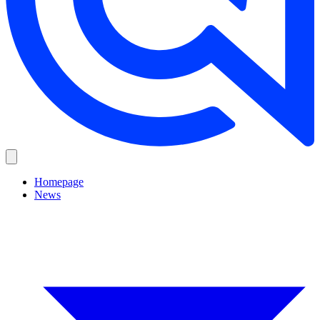
Homepage
News