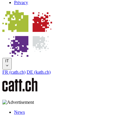
Privacy
IT
FR (cath.ch)
DE (kath.ch)
News