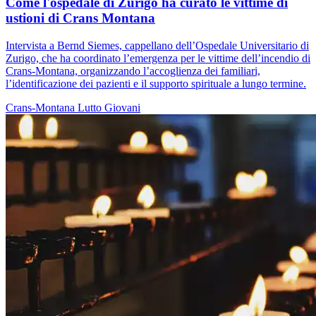
Come l'ospedale di Zurigo ha curato le vittime di
ustioni di Crans Montana
Intervista a Bernd Siemes, cappellano dell’Ospedale Universitario di
Zurigo, che ha coordinato l’emergenza per le vittime dell’incendio di
Crans-Montana, organizzando l’accoglienza dei familiari,
l’identificazione dei pazienti e il supporto spirituale a lungo termine.
Crans-Montana
Lutto
Giovani