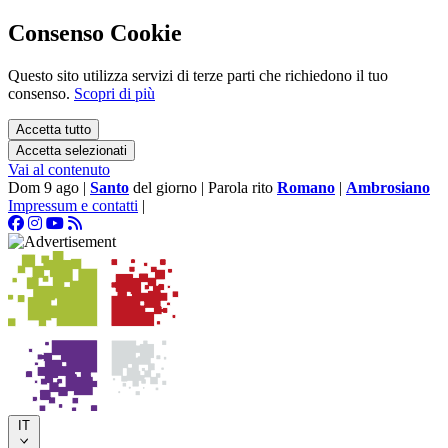
Consenso Cookie
Questo sito utilizza servizi di terze parti che richiedono il tuo
consenso.
Scopri di più
Accetta tutto
Accetta selezionati
Vai al contenuto
Dom 9 ago
|
Santo
del giorno
|
Parola rito
Romano
|
Ambrosiano
Impressum e contatti
|
IT