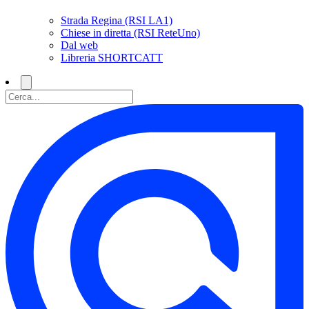
Strada Regina (RSI LA1)
Chiese in diretta (RSI ReteUno)
Dal web
Libreria SHORTCATT