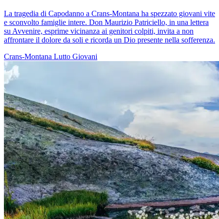
La tragedia di Capodanno a Crans-Montana ha spezzato giovani vite
e sconvolto famiglie intere. Don Maurizio Patriciello, in una lettera
su Avvenire, esprime vicinanza ai genitori colpiti, invita a non
affrontare il dolore da soli e ricorda un Dio presente nella sofferenza.
Crans-Montana
Lutto
Giovani