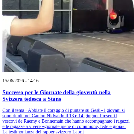
15/06/2026 - 14:16
Successo per le Giornate della gioventù nella
Svizzera tedesca a Stans
Con il tema «Abbiate il coraggio di puntare su Gesù» i giovani si
sono riuniti nel Canton Nidvaldo il 13 e 14 giugno. Presenti i
vescovi de Raemy e Bonnemain che hanno accompagnato i ragazzi
e le ragazze a vivere «giornate piene di comunione, fede e gioia».
La testimonianza del rapper svizzero Laprit