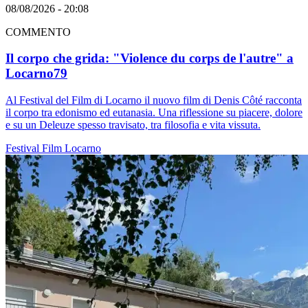
08/08/2026 - 20:08
COMMENTO
Il corpo che grida: "Violence du corps de l'autre" a
Locarno79
Al Festival del Film di Locarno il nuovo film di Denis Côté racconta
il corpo tra edonismo ed eutanasia. Una riflessione su piacere, dolore
e su un Deleuze spesso travisato, tra filosofia e vita vissuta.
Festival
Film
Locarno