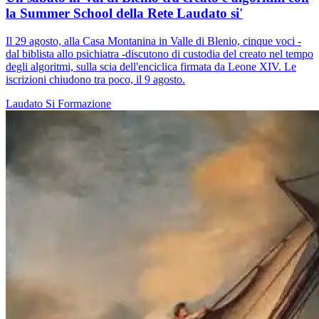
la Summer School della Rete Laudato si'
Il 29 agosto, alla Casa Montanina in Valle di Blenio, cinque voci -
dal biblista allo psichiatra -discutono di custodia del creato nel tempo
degli algoritmi, sulla scia dell'enciclica firmata da Leone XIV. Le
iscrizioni chiudono tra poco, il 9 agosto.
Laudato Si
Formazione