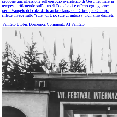
propone una riflessione sull'episodio evangelico di Gesù nel mare in
tempesta, riflettendo sull'aiuto di Dio che ci è offerto ogni giorno;
per il Vangelo del calendario ambrosiano, don Giuseppe Grampa
riflette invece sullo "stile" di Dio: stile di mitezza, vicinanza discreta.
Vangelo
Bibbia
Domenica
Commento Al Vangelo