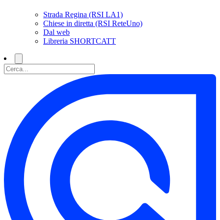
Strada Regina (RSI LA1)
Chiese in diretta (RSI ReteUno)
Dal web
Libreria SHORTCATT