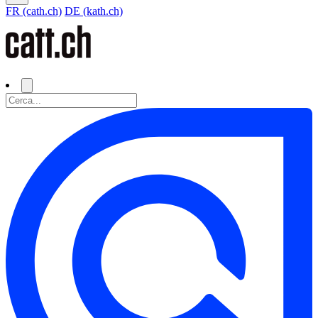
FR (cath.ch)
DE (kath.ch)