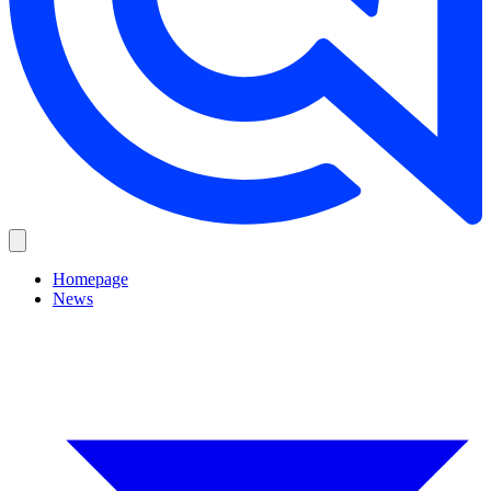
Homepage
News