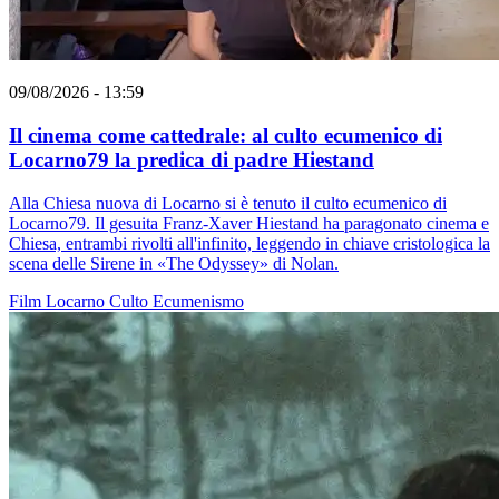
09/08/2026 - 13:59
Il cinema come cattedrale: al culto ecumenico di
Locarno79 la predica di padre Hiestand
Alla Chiesa nuova di Locarno si è tenuto il culto ecumenico di
Locarno79. Il gesuita Franz-Xaver Hiestand ha paragonato cinema e
Chiesa, entrambi rivolti all'infinito, leggendo in chiave cristologica la
scena delle Sirene in «The Odyssey» di Nolan.
Film
Locarno
Culto
Ecumenismo