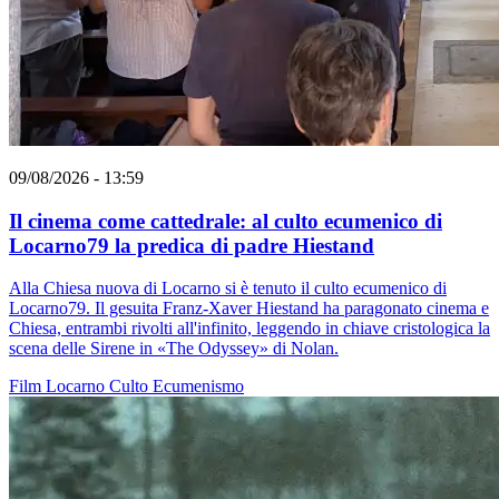
09/08/2026 - 13:59
Il cinema come cattedrale: al culto ecumenico di
Locarno79 la predica di padre Hiestand
Alla Chiesa nuova di Locarno si è tenuto il culto ecumenico di
Locarno79. Il gesuita Franz-Xaver Hiestand ha paragonato cinema e
Chiesa, entrambi rivolti all'infinito, leggendo in chiave cristologica la
scena delle Sirene in «The Odyssey» di Nolan.
Film
Locarno
Culto
Ecumenismo