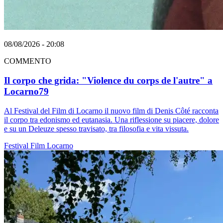
08/08/2026 - 20:08
COMMENTO
Il corpo che grida: "Violence du corps de l'autre" a
Locarno79
Al Festival del Film di Locarno il nuovo film di Denis Côté racconta
il corpo tra edonismo ed eutanasia. Una riflessione su piacere, dolore
e su un Deleuze spesso travisato, tra filosofia e vita vissuta.
Festival
Film
Locarno