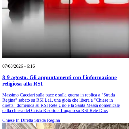
07/08/2026 - 6:16
8-9 agosto. Gli appuntamenti con l'informazione
religiosa alla RSI
Massimo Cacciari sulla pace e sulla guerra in replica a "Strada
Regina" sabato su RSI La1, una gioia che libera a "Chiese in
diretta" domenica su RSI Rete Uno e la Santa Messa domenicale
dalla chiesa del Cristo Risorto a Lugano su RSI Rete Due.
Chiese In Diretta
Strada Regina