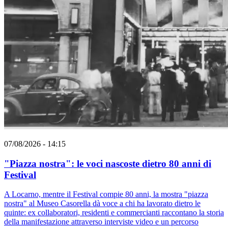
07/08/2026 - 14:15
"Piazza nostra": le voci nascoste dietro 80 anni di
Festival
A Locarno, mentre il Festival compie 80 anni, la mostra "piazza
nostra" al Museo Casorella dà voce a chi ha lavorato dietro le
quinte: ex collaboratori, residenti e commercianti raccontano la storia
della manifestazione attraverso interviste video e un percorso