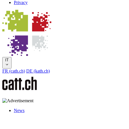
Privacy
IT
FR (cath.ch)
DE (kath.ch)
News