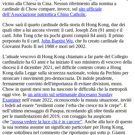
vicino alla Chiesa in Cina. Nessun riferimento alla nomina a
cardinale di Chow compare, invece, sul
sito ufficiale
dell’Associazione patriottica China Catholic
.
Chow sarà il quarto cardinale della storia di Hong Kong, due dei
quali oltre a lui ancora viventi: il card. Joseph Zen (91 anni) e il
card. John Tong (che tra pochi giorni compirà 84 anni). Il primo
porporato fu il card.
John Baptist Wu
, che fu creato cardinale da
Giovanni Paolo II nel 1988 e morì nel 2002.
L’attuale vescovo di Hong Kong chiamato a far parte del Collegio
cardinalizio ha 63 anni e ha iniziato il suo ministero di vescovo della
diocesi il 4 dicembre 2021, nel difficile contesto creato a Hong
Kong dalla Legge sulla sicurezza nazionale, voluta da Pechino per
stroncare i movimenti pro-democrazia. Di indole prudente,
fermamente convinto dell'importanza di evitare divisioni, mons.
Chow in questi mesi non ha nascosto le difficoltà che la metropoli
oggi vive. In
un articolo sul settimanale diocesano Sunday
Examiner
nell’estate 2022, riconoscendo la mutata situazione, invitò
i fedeli ad essere “resilienti come l’erba che cresce tra le crepe”. E
nell’ultimo messaggio di Pasqua, ricordando gli oltre 6mila arresti
per le manifestazioni del 2019, con coraggio ha auspicato
che
“possa vedere la luce chi è in carcere”
. Anche alla luce di questo
la sua nomina assume un significato particolare per Hong Kong,
come sottolinea nel commento che riportiamo qui sotto p. Gianni