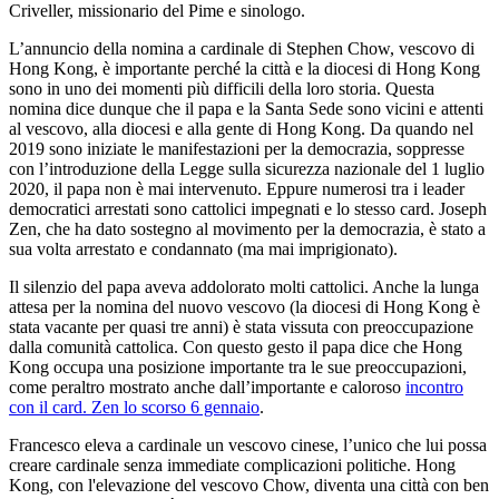
Criveller, missionario del Pime e sinologo.
L’annuncio della nomina a cardinale di Stephen Chow, vescovo di
Hong Kong, è importante perché la città e la diocesi di Hong Kong
sono in uno dei momenti più difficili della loro storia. Questa
nomina dice dunque che il papa e la Santa Sede sono vicini e attenti
al vescovo, alla diocesi e alla gente di Hong Kong. Da quando nel
2019 sono iniziate le manifestazioni per la democrazia, soppresse
con l’introduzione della Legge sulla sicurezza nazionale del 1 luglio
2020, il papa non è mai intervenuto. Eppure numerosi tra i leader
democratici arrestati sono cattolici impegnati e lo stesso card. Joseph
Zen, che ha dato sostegno al movimento per la democrazia, è stato a
sua volta arrestato e condannato (ma mai imprigionato).
Il silenzio del papa aveva addolorato molti cattolici. Anche la lunga
attesa per la nomina del nuovo vescovo (la diocesi di Hong Kong è
stata vacante per quasi tre anni) è stata vissuta con preoccupazione
dalla comunità cattolica. Con questo gesto il papa dice che Hong
Kong occupa una posizione importante tra le sue preoccupazioni,
come peraltro mostrato anche dall’importante e caloroso
incontro
con il card. Zen lo scorso 6 gennaio
.
Francesco eleva a cardinale un vescovo cinese, l’unico che lui possa
creare cardinale senza immediate complicazioni politiche. Hong
Kong, con l'elevazione del vescovo Chow, diventa una città con ben