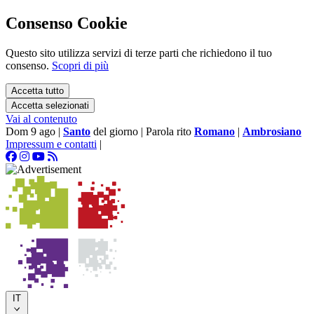
Consenso Cookie
Questo sito utilizza servizi di terze parti che richiedono il tuo
consenso.
Scopri di più
Accetta tutto
Accetta selezionati
Vai al contenuto
Dom 9 ago
|
Santo
del giorno
|
Parola rito
Romano
|
Ambrosiano
Impressum e contatti
|
IT