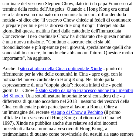
cardinale del vescovo Stephen Chow, dato ieri da papa Francesco al
termine della recita dell’Angelus. Quando a Hong Kong era ormai
sera la diocesi ha diramato un comunicato in cui - diffondendo la
notizia - si dice che “il vescovo Chow chiede ai fedeli di continuare
a pregare per lui e per la diocesi di Hong Kong”. Interpellato dai
giornalisti questa mattina fuori dalla cattedrale dell'Immacolata
Concezione il neo-cardinale Chow ha dichiarato che questa nomina
è una nuova missione. "Continuo a sperare che ci sia più
riconciliazione e più speranze per i giovani, specialmente quelli che
sono stati in carcere, in modo che abbiano un futuro. Questo è molto
importante", ha aggiunto.
Anche il
sito cattolico della Cina continentale Xinde
- punto di
riferimento per la vita delle comunità in Cina - apre oggi con la
notizia del nuovo cardinale di Hong Kong. Nel titolo parla
espressamente di una “doppia gioia”: ricorda infatti che - pochi
giorni fa - Chow
è stato scelto da papa Francesco anche tra i membri
del Sinodo
. Una sottolineatura importante se si considera che - a
differenza di quanto accaduto nel 2018 - nessuno dei vescovi della
Cina continentale potrà partecipare ai lavori a Roma. Oltre a
un’immagine del recente
viaggio di Chow a Pechino
(il primo
ufficiale di un vescovo di Hong Kong dal ritorno alla Cina nel
1997), Xinde ne pubblica anche due relative ad altri incontri
precedenti alla sua nomina a vescovo di Hong Kong, a
testimonianza di quanto come provinciale dei gesuiti sia stato sempre