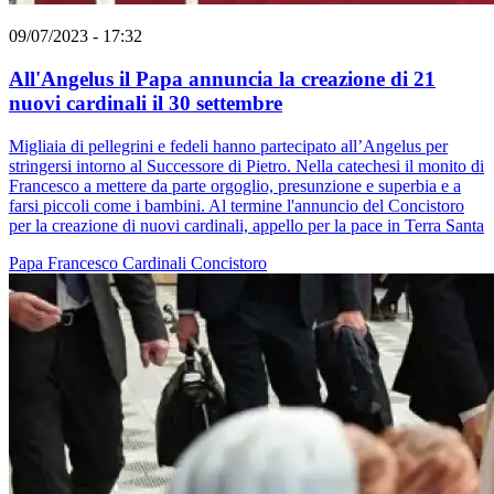
09/07/2023 - 17:32
All'Angelus il Papa annuncia la creazione di 21
nuovi cardinali il 30 settembre
Migliaia di pellegrini e fedeli hanno partecipato all’Angelus per
stringersi intorno al Successore di Pietro. Nella catechesi il monito di
Francesco a mettere da parte orgoglio, presunzione e superbia e a
farsi piccoli come i bambini. Al termine l'annuncio del Concistoro
per la creazione di nuovi cardinali, appello per la pace in Terra Santa
Papa Francesco
Cardinali
Concistoro