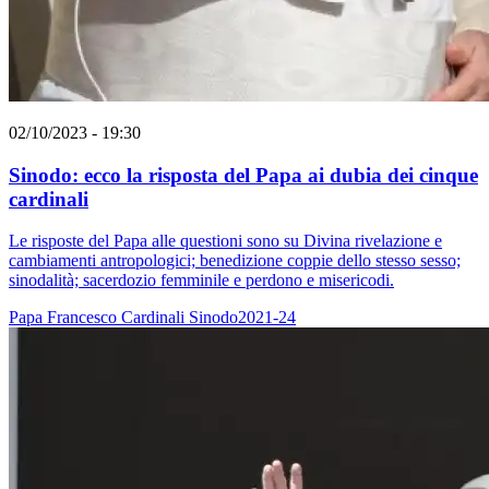
02/10/2023 - 19:30
Sinodo: ecco la risposta del Papa ai dubia dei cinque
cardinali
Le risposte del Papa alle questioni sono su Divina rivelazione e
cambiamenti antropologici; benedizione coppie dello stesso sesso;
sinodalità; sacerdozio femminile e perdono e misericodi.
Papa Francesco
Cardinali
Sinodo2021-24