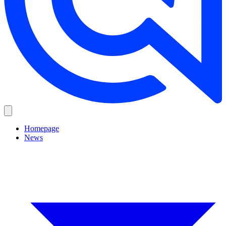
Homepage
News