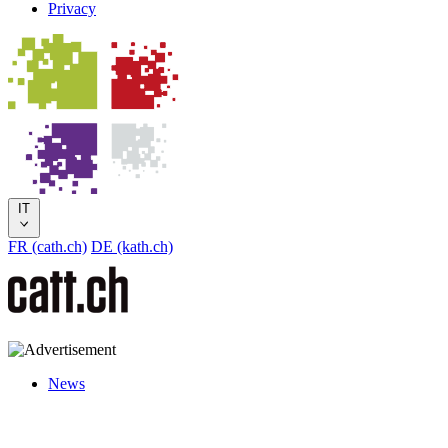
Privacy
IT
FR (cath.ch)
DE (kath.ch)
News