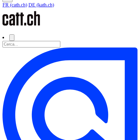
FR (cath.ch)
DE (kath.ch)