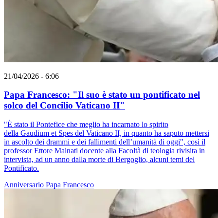
21/04/2026 - 6:06
Papa Francesco: "Il suo è stato un pontificato nel
solco del Concilio Vaticano II"
"È stato il Pontefice che meglio ha incarnato lo spirito
della Gaudium et Spes del Vaticano II, in quanto ha saputo mettersi
in ascolto dei drammi e dei fallimenti dell’umanità di oggi", così il
professor Ettore Malnati docente alla Facoltà di teologia rivisita in
intervista, ad un anno dalla morte di Bergoglio, alcuni temi del
Pontificato.
Anniversario
Papa Francesco