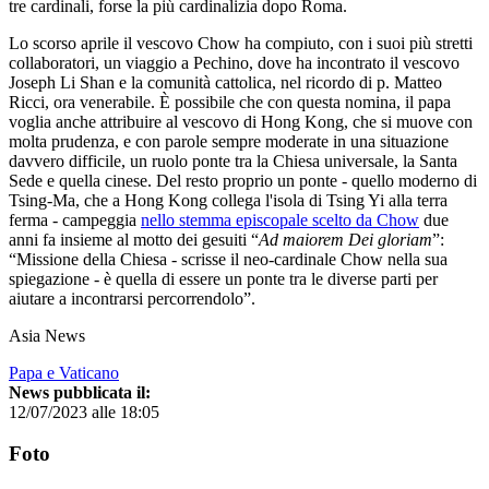
tre cardinali, forse la più cardinalizia dopo Roma.
Lo scorso aprile il vescovo Chow ha compiuto, con i suoi più stretti
collaboratori, un viaggio a Pechino, dove ha incontrato il vescovo
Joseph Li Shan e la comunità cattolica, nel ricordo di p. Matteo
Ricci, ora venerabile. È possibile che con questa nomina, il papa
voglia anche attribuire al vescovo di Hong Kong, che si muove con
molta prudenza, e con parole sempre moderate in una situazione
davvero difficile, un ruolo ponte tra la Chiesa universale, la Santa
Sede e quella cinese. Del resto proprio un ponte - quello moderno di
Tsing-Ma, che a Hong Kong collega l'isola di Tsing Yi alla terra
ferma - campeggia
nello stemma episcopale scelto da Chow
due
anni fa insieme al motto dei gesuiti “
Ad maiorem Dei gloriam
”:
“Missione della Chiesa - scrisse il neo-cardinale Chow nella sua
spiegazione - è quella di essere un ponte tra le diverse parti per
aiutare a incontrarsi percorrendolo”.
Asia News
Papa e Vaticano
News pubblicata il:
12/07/2023 alle 18:05
Foto