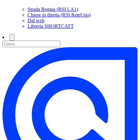
Strada Regina (RSI LA1)
Chiese in diretta (RSI ReteUno)
Dal web
Libreria SHORTCATT