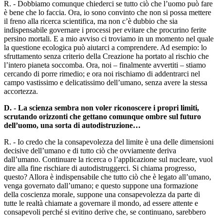
R. - Dobbiamo comunque chiederci se tutto ciò che l’uomo può fare
è bene che lo faccia. Ora, io sono convinto che non si possa mettere
il freno alla ricerca scientifica, ma non c’è dubbio che sia
indispensabile governare i processi per evitare che procurino ferite
persino mortali. E a mio avviso ci troviamo in un momento nel quale
la questione ecologica può aiutarci a comprendere. Ad esempio: lo
sfruttamento senza criterio della Creazione ha portato al rischio che
l’intero pianeta soccomba. Ora, noi – finalmente avvertiti – stiamo
cercando di porre rimedio; e ora noi rischiamo di addentrarci nel
campo vastissimo e delicatissimo dell’umano, senza avere la stessa
accortezza.
D. - La scienza sembra non voler riconoscere i propri limiti,
scrutando orizzonti che gettano comunque ombre sul futuro
dell’uomo, una sorta di autodistruzione…
R. - Io credo che la consapevolezza del limite è una delle dimensioni
decisive dell’umano e di tutto ciò che ovviamente deriva
dall’umano. Continuare la ricerca o l’applicazione sul nucleare, vuol
dire alla fine rischiare di autodistruggerci. Si chiama progresso,
questo? Allora è indispensabile che tutto ciò che è legato all’umano,
venga governato dall’umano; e questo suppone una formazione
della coscienza morale, suppone una consapevolezza da parte di
tutte le realtà chiamate a governare il mondo, ad essere attente e
consapevoli perché si evitino derive che, se continuano, sarebbero