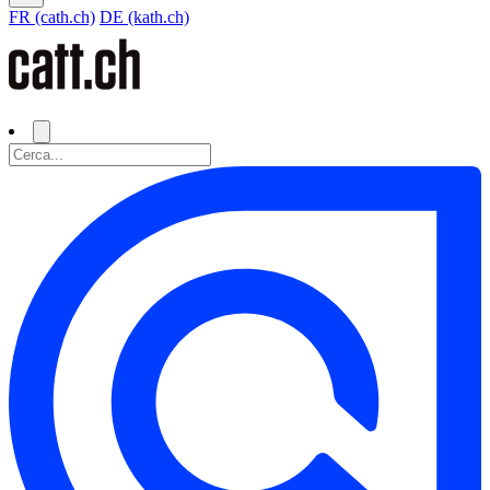
FR (cath.ch)
DE (kath.ch)