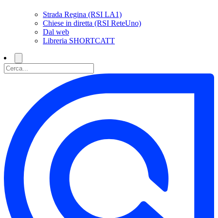
Strada Regina (RSI LA1)
Chiese in diretta (RSI ReteUno)
Dal web
Libreria SHORTCATT