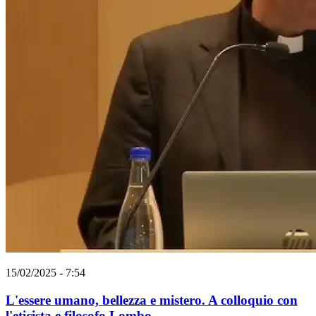
15/02/2025 - 7:54
L'essere umano, bellezza e mistero. A colloquio con
l'eticista e filosofo Lombo