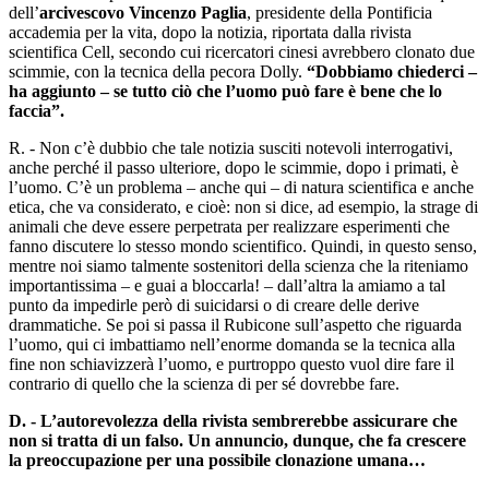
dell’
arcivescovo Vincenzo Paglia
, presidente della Pontificia
accademia per la vita, dopo la notizia, riportata dalla rivista
scientifica Cell, secondo cui ricercatori cinesi avrebbero clonato due
scimmie, con la tecnica della pecora Dolly.
“Dobbiamo chiederci –
ha aggiunto – se tutto ciò che l’uomo può fare è bene che lo
faccia”.
R. - Non c’è dubbio che tale notizia susciti notevoli interrogativi,
anche perché il passo ulteriore, dopo le scimmie, dopo i primati, è
l’uomo. C’è un problema – anche qui – di natura scientifica e anche
etica, che va considerato, e cioè: non si dice, ad esempio, la strage di
animali che deve essere perpetrata per realizzare esperimenti che
fanno discutere lo stesso mondo scientifico. Quindi, in questo senso,
mentre noi siamo talmente sostenitori della scienza che la riteniamo
importantissima – e guai a bloccarla! – dall’altra la amiamo a tal
punto da impedirle però di suicidarsi o di creare delle derive
drammatiche. Se poi si passa il Rubicone sull’aspetto che riguarda
l’uomo, qui ci imbattiamo nell’enorme domanda se la tecnica alla
fine non schiavizzerà l’uomo, e purtroppo questo vuol dire fare il
contrario di quello che la scienza di per sé dovrebbe fare.
D. - L’autorevolezza della rivista sembrerebbe assicurare che
non si tratta di un falso. Un annuncio, dunque, che fa crescere
la preoccupazione per una possibile clonazione umana…