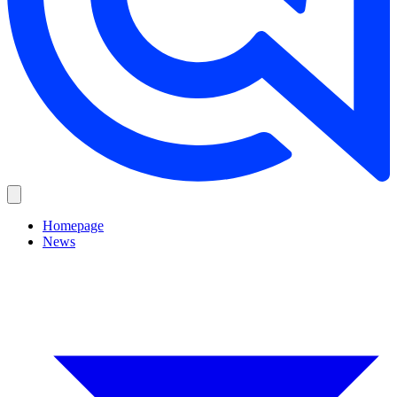
Homepage
News