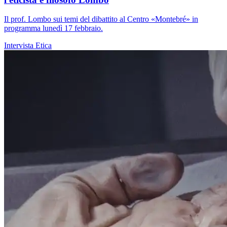
Il prof. Lombo sui temi del dibattito al Centro «Montebré» in
programma lunedì 17 febbraio.
Intervista
Etica