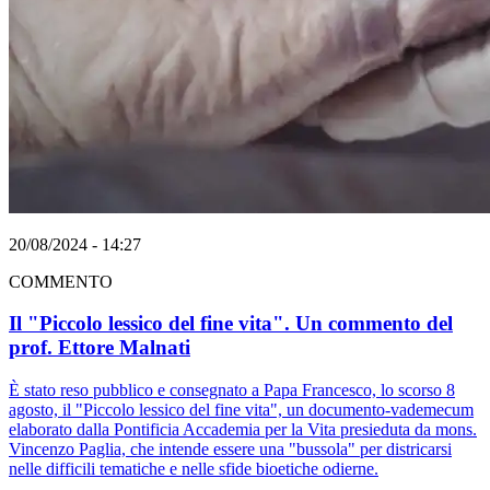
20/08/2024 - 14:27
COMMENTO
Il "Piccolo lessico del fine vita". Un commento del
prof. Ettore Malnati
È stato reso pubblico e consegnato a Papa Francesco, lo scorso 8
agosto, il "Piccolo lessico del fine vita", un documento-vademecum
elaborato dalla Pontificia Accademia per la Vita presieduta da mons.
Vincenzo Paglia, che intende essere una "bussola" per districarsi
nelle difficili tematiche e nelle sfide bioetiche odierne.