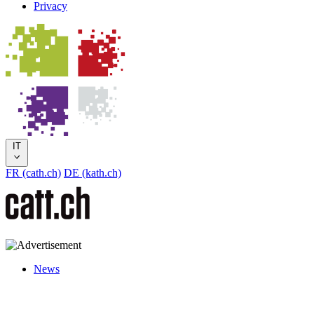
Privacy
IT
FR (cath.ch)
DE (kath.ch)
News