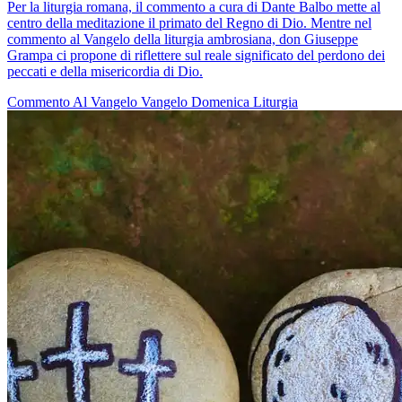
Per la liturgia romana, il commento a cura di Dante Balbo mette al
centro della meditazione il primato del Regno di Dio. Mentre nel
commento al Vangelo della liturgia ambrosiana, don Giuseppe
Grampa ci propone di riflettere sul reale significato del perdono dei
peccati e della misericordia di Dio.
Commento Al Vangelo
Vangelo
Domenica
Liturgia