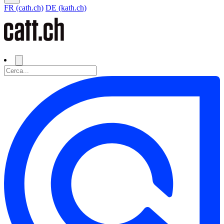
FR (cath.ch)
DE (kath.ch)