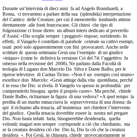
Durante un’intervista di dieci anni fa ad Angelo Branduardi, a
Roma, ci trovammo a parlare della sua (splendida) interpretazione
del Cantico delle Creature, per cui il menestrello lombardo attinse
direttamente alle fonti francescane. Gli chiesi che tipo di
folgorazione ci fosse dietro un album intero dedicato al poverello
d’Assisi: «Dio sceglie sempre i peggiori» rispose, sorridendo. In
effetti, il Vangelo è costellato di parabole centrate su cattivi esempi,
usati però solo apparentemente con fini provocatori. Anche nelle
scritture di questa settimana Gesù usa l’esempio di un giudice
«iniquo» (come lo definiva la versione Cei del 74: l’aggettivo fu
omesso nella revisione del 2008). Ne parlano dalla Facoltà di
teologia di Lugano don Marcelo Da Silva e Dante Balbo, per le
riprese televisive di Caritas Ticino. «Non è un esempio così strano»
esordisce don Marcelo: «Gesù attinge dalla vita quotidiana, perché
è in essa che Dio si rivela. Il Vangelo va spesso in profondità: per
comprenderlo bisogna aprire il proprio cuore». Ma perché, chiede
Dante Balbo, richiamare la figura di una vedova? «A quel tempo la
perdita di un marito minacciava la sopravvivenza di una donna: da
qui il richiamo alla tenacia, all’insistenza nel chiedere l’intervento
del giudice. Quella tenacia dovrebbe essere la nostra nel pregare
Dio. Non basta infatti farla, bisognerebbe desiderarla, quella
volontà: magari non sempre corrisponde a ciò che chiediamo, ma
se la creatura desidera ciò che Dio fa, Dio fa ciò che la creatura
desidera ». Poi Gesù, in chiusura, chiede provocatoriamente se