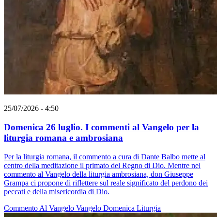
25/07/2026 - 4:50
Domenica 26 luglio. I commenti al Vangelo per la
liturgia romana e ambrosiana
Per la liturgia romana, il commento a cura di Dante Balbo mette al
centro della meditazione il primato del Regno di Dio. Mentre nel
commento al Vangelo della liturgia ambrosiana, don Giuseppe
Grampa ci propone di riflettere sul reale significato del perdono dei
peccati e della misericordia di Dio.
Commento Al Vangelo
Vangelo
Domenica
Liturgia