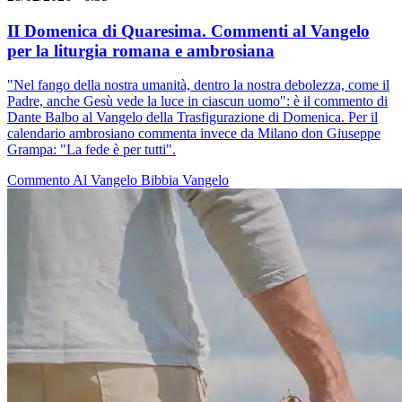
II Domenica di Quaresima. Commenti al Vangelo
per la liturgia romana e ambrosiana
"Nel fango della nostra umanità, dentro la nostra debolezza, come il
Padre, anche Gesù vede la luce in ciascun uomo": è il commento di
Dante Balbo al Vangelo della Trasfigurazione di Domenica. Per il
calendario ambrosiano commenta invece da Milano don Giuseppe
Grampa: "La fede è per tutti".
Commento Al Vangelo
Bibbia
Vangelo