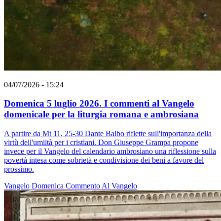
04/07/2026 - 15:24
Domenica 5 luglio 2026. I commenti al Vangelo
domenicale per la liturgia romana e ambrosiana
A partire da Mt 11, 25-30 Dante Balbo riflette sull'importanza della
virtù dell'umiltà per i cristiani. Don Giuseppe Grampa propone
invece per il Vangelo del calendario ambrosiano una riflessione sulla
povertà intesa come sobrietà e condivisione dei beni a favore del
prossimo.
Vangelo
Domenica
Commento Al Vangelo