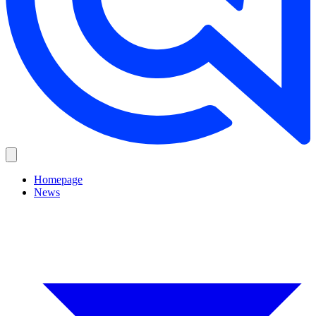
Homepage
News