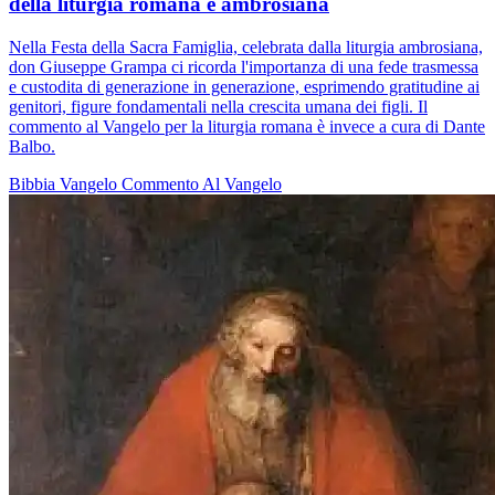
della liturgia romana e ambrosiana
Nella Festa della Sacra Famiglia, celebrata dalla liturgia ambrosiana,
don Giuseppe Grampa ci ricorda l'importanza di una fede trasmessa
e custodita di generazione in generazione, esprimendo gratitudine ai
genitori, figure fondamentali nella crescita umana dei figli. Il
commento al Vangelo per la liturgia romana è invece a cura di Dante
Balbo.
Bibbia
Vangelo
Commento Al Vangelo