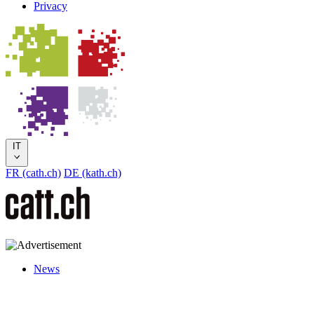
Privacy
IT
FR (cath.ch)
DE (kath.ch)
News