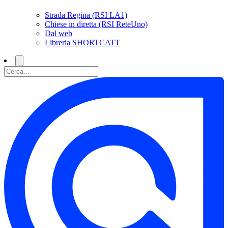
Strada Regina (RSI LA1)
Chiese in diretta (RSI ReteUno)
Dal web
Libreria SHORTCATT