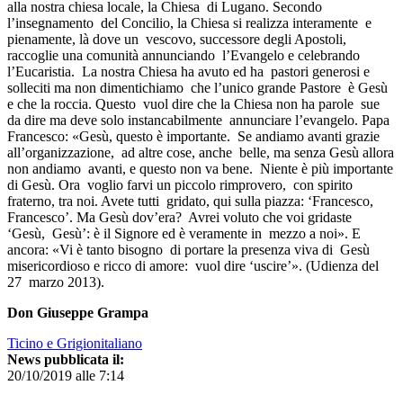
alla nostra chiesa locale, la Chiesa di Lugano. Secondo
l’insegnamento del Concilio, la Chiesa si realizza interamente e
pienamente, là dove un vescovo, successore degli Apostoli,
raccoglie una comunità annunciando l’Evangelo e celebrando
l’Eucaristia. La nostra Chiesa ha avuto ed ha pastori generosi e
solleciti ma non dimentichiamo che l’unico grande Pastore è Gesù
e che la roccia. Questo vuol dire che la Chiesa non ha parole sue
da dire ma deve solo instancabilmente annunciare l’evangelo. Papa
Francesco: «Gesù, questo è importante. Se andiamo avanti grazie
all’organizzazione, ad altre cose, anche belle, ma senza Gesù allora
non andiamo avanti, e questo non va bene. Niente è più importante
di Gesù. Ora voglio farvi un piccolo rimprovero, con spirito
fraterno, tra noi. Avete tutti gridato, qui sulla piazza: ‘Francesco,
Francesco’. Ma Gesù dov’era? Avrei voluto che voi gridaste
‘Gesù, Gesù’: è il Signore ed è veramente in mezzo a noi». E
ancora: «Vi è tanto bisogno di portare la presenza viva di Gesù
misericordioso e ricco di amore: vuol dire ‘uscire’». (Udienza del
27 marzo 2013).
Don Giuseppe Grampa
Ticino e Grigionitaliano
News pubblicata il:
20/10/2019 alle 7:14