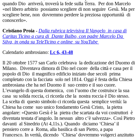
quando Dio arriverà, troverà la fede sulla Terra. Per don Marcelo
«nel libero arbitrio possiamo scegliere di non seguire Gesù. Ma per
scegliere bene, non dovremmo perdere la preziosa opportunità di
conoscerlo».
Cristiano Proia
-
Dalla rubrica televisiva Il Vangelo in casa di
Caritas Ticino a cura di Dante Balbo, con padre Marcelo Da
Silva, in onda su TeleTicino e online su YouTube
Calendario ambrosiano:
Lc 6, 43-48
Il 20 ottobre 1577 san Carlo celebrava la dedicazione del Duomo di
Milano. Diventava dimora di Dio nel cuore della città e casa per il
popolo di Dio il magnifico edificio iniziato due secoli prima
completato con la facciata solo nel 1814. Oggi è festa della Chiesa
ambrosiana che ha nel Duomo il suo centro e il suo cuore.
L’evangelo di questa domenica, con l’uomo che costruisce la sua
casa su solida roccia, ci ricorda che la nostra roccia è Dio stesso.
La scelta di questo simbolo ci ricorda questa semplice verità: la
Chiesa ha come suo unico fondamento Gesù Cristo, la pietra
angolare: «Questo Gesù è la pietra che scartata da voi costruttori è
diventata testata d’angolo. In nessun altro c’è salvezza». Così Pietro
davanti al Sinedrio (At 4,11s.). Quando diciamo ‘Chiesa’ il
pensiero corre a Roma, alla basilica di san Pietro, a papa
Francesco. In verità, dicendo ‘Chiesa’ dovremmo volgerci anzitutto