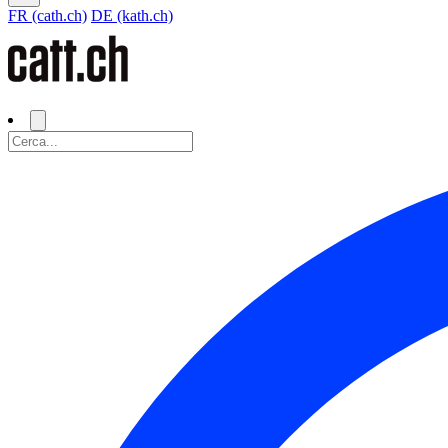
FR (cath.ch)
DE (kath.ch)