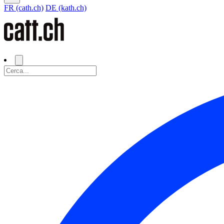
FR (cath.ch)
DE (kath.ch)