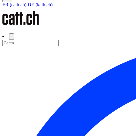
FR (cath.ch)
DE (kath.ch)