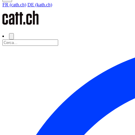
FR (cath.ch)
DE (kath.ch)