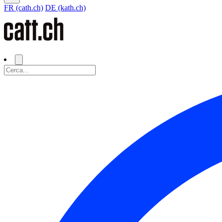
FR (cath.ch)
DE (kath.ch)