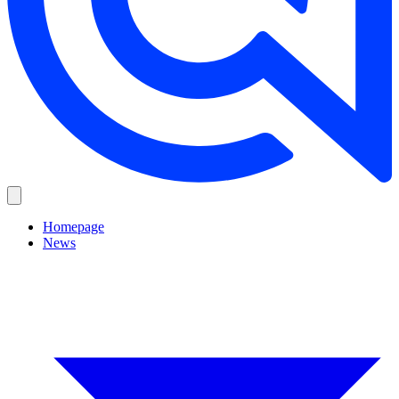
Homepage
News