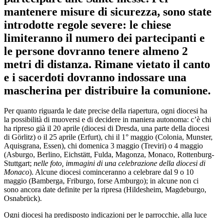
mantenere misure di sicurezza, sono state
introdotte regole severe: le chiese
limiteranno il numero dei partecipanti e
le persone dovranno tenere almeno 2
metri di distanza. Rimane vietato il canto
e i sacerdoti dovranno indossare una
mascherina per distribuire la comunione.
Per quanto riguarda le date precise della riapertura, ogni diocesi ha
la possibilità di muoversi e di decidere in maniera autonoma: c’è chi
ha ripreso già il 20 aprile (diocesi di Dresda, una parte della diocesi
di Görlitz) o il 25 aprile (Erfurt), chi il 1° maggio (Colonia, Munster,
Aquisgrana, Essen), chi domenica 3 maggio (Treviri) o 4 maggio
(Asburgo, Berlino, Eichstätt, Fulda, Magonza, Monaco, Rottenburg-
Stuttgart;
nelle foto, immagini di una celebrazione della diocesi di
Monaco
). Alcune diocesi cominceranno a celebrare dal 9 o 10
maggio (Bamberga, Friburgo, forse Amburgo); in alcune non ci
sono ancora date definite per la ripresa (Hildesheim, Magdeburgo,
Osnabrück).
Ogni diocesi ha predisposto indicazioni per le parrocchie, alla luce