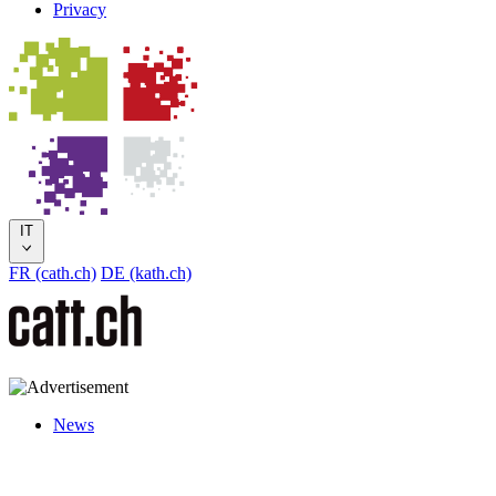
Privacy
IT
FR (cath.ch)
DE (kath.ch)
News