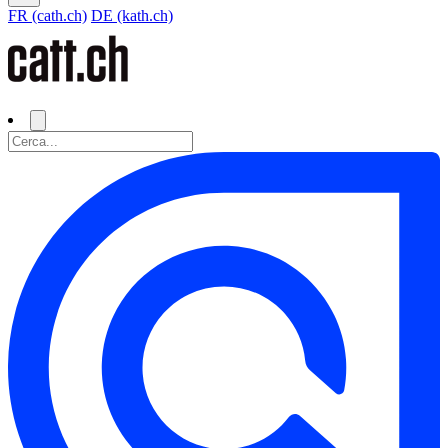
FR (cath.ch)
DE (kath.ch)