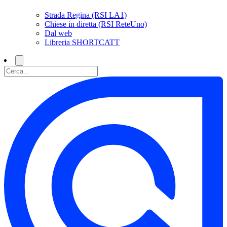
Strada Regina (RSI LA1)
Chiese in diretta (RSI ReteUno)
Dal web
Libreria SHORTCATT