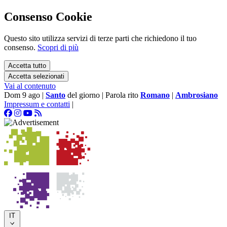
Consenso Cookie
Questo sito utilizza servizi di terze parti che richiedono il tuo
consenso.
Scopri di più
Accetta tutto
Accetta selezionati
Vai al contenuto
Dom 9 ago
|
Santo
del giorno
|
Parola rito
Romano
|
Ambrosiano
Impressum e contatti
|
IT