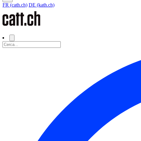
FR (cath.ch)
DE (kath.ch)