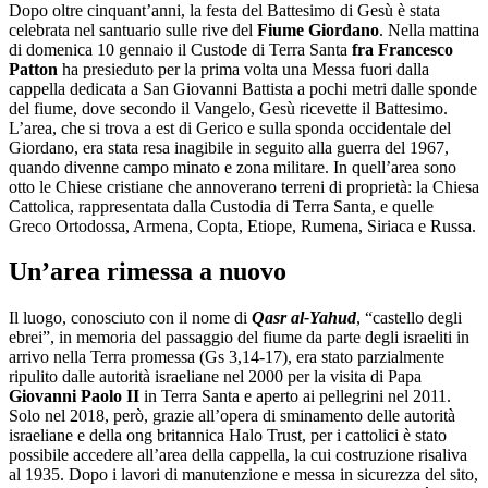
Dopo oltre cinquant’anni, la festa del Battesimo di Gesù è stata
celebrata nel santuario sulle rive del
Fiume Giordano
. Nella mattina
di domenica 10 gennaio il Custode di Terra Santa
fra Francesco
Patton
ha presieduto per la prima volta una Messa fuori dalla
cappella dedicata a San Giovanni Battista a pochi metri dalle sponde
del fiume, dove secondo il Vangelo, Gesù ricevette il Battesimo.
L’area, che si trova a est di Gerico e sulla sponda occidentale del
Giordano, era stata resa inagibile in seguito alla guerra del 1967,
quando divenne campo minato e zona militare. In quell’area sono
otto le Chiese cristiane che annoverano terreni di proprietà: la Chiesa
Cattolica, rappresentata dalla Custodia di Terra Santa, e quelle
Greco Ortodossa, Armena, Copta, Etiope, Rumena, Siriaca e Russa.
Un’area rimessa a nuovo
Il luogo, conosciuto con il nome di
Qasr al-Yahud
, “castello degli
ebrei”, in memoria del passaggio del fiume da parte degli israeliti in
arrivo nella Terra promessa (Gs 3,14-17), era stato parzialmente
ripulito dalle autorità israeliane nel 2000 per la visita di Papa
Giovanni Paolo II
in Terra Santa e aperto ai pellegrini nel 2011.
Solo nel 2018, però, grazie all’opera di sminamento delle autorità
israeliane e della ong britannica Halo Trust, per i cattolici è stato
possibile accedere all’area della cappella, la cui costruzione risaliva
al 1935. Dopo i lavori di manutenzione e messa in sicurezza del sito,