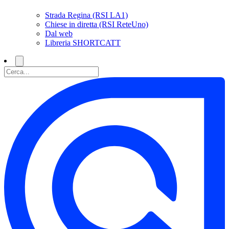
Strada Regina (RSI LA1)
Chiese in diretta (RSI ReteUno)
Dal web
Libreria SHORTCATT