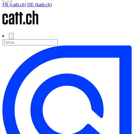
FR (cath.ch)
DE (kath.ch)