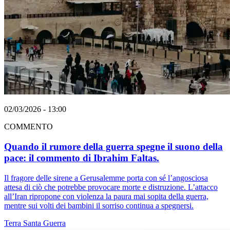
02/03/2026 - 13:00
COMMENTO
Quando il rumore della guerra spegne il suono della
pace: il commento di Ibrahim Faltas.
Il fragore delle sirene a Gerusalemme porta con sé l’angosciosa
attesa di ciò che potrebbe provocare morte e distruzione. L’attacco
all’Iran ripropone con violenza la paura mai sopita della guerra,
mentre sui volti dei bambini il sorriso continua a spegnersi.
Terra Santa
Guerra