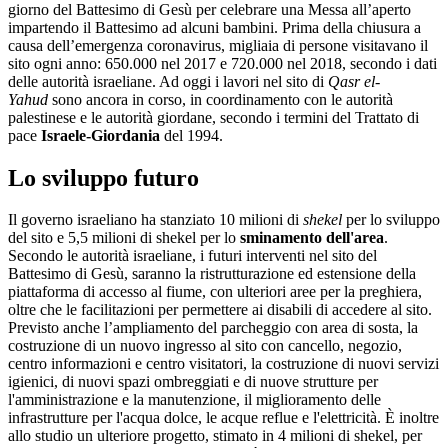
giorno del Battesimo di Gesù per celebrare una Messa all’aperto
impartendo il Battesimo ad alcuni bambini. Prima della chiusura a
causa dell’emergenza coronavirus, migliaia di persone visitavano il
sito ogni anno: 650.000 nel 2017 e 720.000 nel 2018, secondo i dati
delle autorità israeliane. Ad oggi i lavori nel sito di
Qasr el-
Yahud
sono ancora in corso, in coordinamento con le autorità
palestinese e le autorità giordane, secondo i termini del Trattato di
pace
Israele-Giordania
del 1994.
Lo sviluppo futuro
Il governo israeliano ha stanziato 10 milioni di
shekel
per lo sviluppo
del sito e 5,5 milioni di shekel per lo
sminamento dell'area
.
Secondo le autorità israeliane, i futuri interventi nel sito del
Battesimo di Gesù, saranno la ristrutturazione ed estensione della
piattaforma di accesso al fiume, con ulteriori aree per la preghiera,
oltre che le facilitazioni per permettere ai disabili di accedere al sito.
Previsto anche l’ampliamento del parcheggio con area di sosta, la
costruzione di un nuovo ingresso al sito con cancello, negozio,
centro informazioni e centro visitatori, la costruzione di nuovi servizi
igienici, di nuovi spazi ombreggiati e di nuove strutture per
l'amministrazione e la manutenzione, il miglioramento delle
infrastrutture per l'acqua dolce, le acque reflue e l'elettricità. È inoltre
allo studio un ulteriore progetto, stimato in 4 milioni di shekel, per