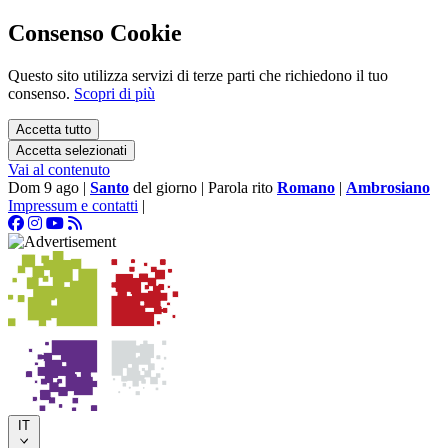
Consenso Cookie
Questo sito utilizza servizi di terze parti che richiedono il tuo
consenso.
Scopri di più
Accetta tutto
Accetta selezionati
Vai al contenuto
Dom 9 ago
|
Santo
del giorno
|
Parola rito
Romano
|
Ambrosiano
Impressum e contatti
|
IT