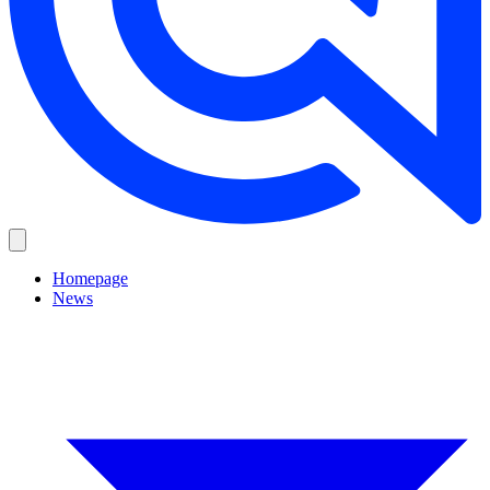
Homepage
News