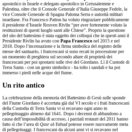
apostolico in Israele e delegato apostolico in Gerusalemme e
Palestina, oltre che il Console Generale d’Italia Giuseppe Fedele, la
vice Console Generale di Spagna Paloma Serra e autorità militari
israeliane. Fra Francesco Patton ha voluto ringraziare pubblicamente
il presidente d’Israele Reuven Rivlin “per aver fortemente voluto la
restituzioni di questi luoghi santi alle Chiese”. Proprio la questione
del sito del battesimo è stata oggetto dei colloqui che in questi anni il
Presidente Rivlin ha avuto con
Papa Francesco
nel 2015 e nel
2018. Dopo l’incensazione e la firma simbolica del registro delle
messe del santuario, i francescani si sono recati in processione per
un momento di preghiera sul secondo altare di proprietà dei
francescani per poi spostarsi sulle rive del Giordano. Lì il Custode di
Terra Santa - con un gesto simbolico - ha tolto i sandali e ha poi
immerso i piedi nelle acque del fiume.
Un rito antico
La celebrazione della memoria del Battesimo di Gesù sulle sponde
del Fiume Giordano è accertata già dal VI secolo e i frati francescani
della Custodia di Terra Santa vi si recavano ogni anno in
pellegrinaggio almeno dal 1641. Dopo i decenni di abbandono a
causa dell’impossibilità di accesso, i parziali restauri del 2011 hanno
fatto sì che l’area di
Qasr al-Yahud
potesse essere nuovamente meta
di pellegrinaggi. I francescani da alcuni anni vi si recavano nel