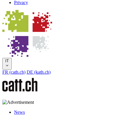
Privacy
IT
FR (cath.ch)
DE (kath.ch)
News