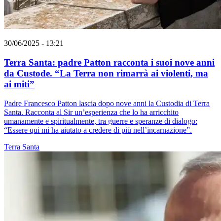
30/06/2025 - 13:21
Terra Santa: padre Patton racconta i suoi nove anni
da Custode. “La Terra non rimarrà ai violenti, ma
ai miti”
Padre Francesco Patton lascia dopo nove anni la Custodia di Terra
Santa. Racconta al Sir un’esperienza che lo ha arricchito
umanamente e spiritualmente, tra guerre e speranze di dialogo:
“Essere qui mi ha aiutato a credere di più nell’incarnazione”.
Terra Santa