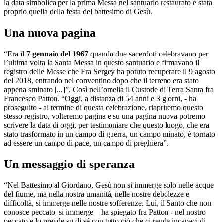
la data simbolica per la prima Messa nel santuario restaurato è stata
proprio quella della festa del battesimo di Gesù.
Una nuova pagina
“Era il
7 gennaio del 1967
quando due sacerdoti celebravano per
l’ultima volta la Santa Messa in questo santuario e firmavano il
registro delle Messe che Fra Sergey ha potuto recuperare il 9 agosto
del 2018, entrando nel conventino dopo che il terreno era stato
appena sminato [...]”. Così nell’omelia il Custode di Terra Santa fra
Francesco Patton. “Oggi, a distanza di 54 anni e 3 giorni, - ha
proseguito - al termine di questa celebrazione, riapriremo questo
stesso registro, volteremo pagina e su una pagina nuova potremo
scrivere la data di oggi, per testimoniare che questo luogo, che era
stato trasformato in un campo di guerra, un campo minato, è tornato
ad essere un campo di pace, un campo di preghiera”.
Un messaggio di speranza
“Nel Battesimo al Giordano, Gesù non si immerge solo nelle acque
del fiume, ma nella nostra umanità, nelle nostre debolezze e
difficoltà, si immerge nelle nostre sofferenze. Lui, il Santo che non
conosce peccato, si immerge – ha spiegato fra Patton - nel nostro
peccato e lo prende su di sé con tutto ciò che ci rende incapaci di