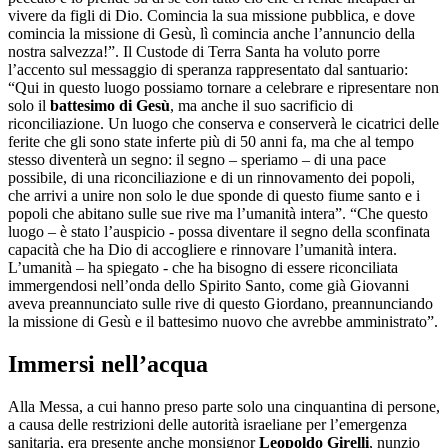
vivere da figli di Dio. Comincia la sua missione pubblica, e dove
comincia la missione di Gesù, lì comincia anche l’annuncio della
nostra salvezza!”. Il Custode di Terra Santa ha voluto porre
l’accento sul messaggio di speranza rappresentato dal santuario:
“Qui in questo luogo possiamo tornare a celebrare e ripresentare non
solo il
battesimo di Gesù
, ma anche il suo sacrificio di
riconciliazione. Un luogo che conserva e conserverà le cicatrici delle
ferite che gli sono state inferte più di 50 anni fa, ma che al tempo
stesso diventerà un segno: il segno – speriamo – di una pace
possibile, di una riconciliazione e di un rinnovamento dei popoli,
che arrivi a unire non solo le due sponde di questo fiume santo e i
popoli che abitano sulle sue rive ma l’umanità intera”. “Che questo
luogo – è stato l’auspicio - possa diventare il segno della sconfinata
capacità che ha Dio di accogliere e rinnovare l’umanità intera.
L’umanità – ha spiegato - che ha bisogno di essere riconciliata
immergendosi nell’onda dello Spirito Santo, come già Giovanni
aveva preannunciato sulle rive di questo Giordano, preannunciando
la missione di Gesù e il battesimo nuovo che avrebbe amministrato”.
Immersi nell’acqua
Alla Messa, a cui hanno preso parte solo una cinquantina di persone,
a causa delle restrizioni delle autorità israeliane per l’emergenza
sanitaria, era presente anche monsignor
Leopoldo Girelli
, nunzio