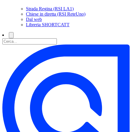
Strada Regina (RSI LA1)
Chiese in diretta (RSI ReteUno)
Dal web
Libreria SHORTCATT