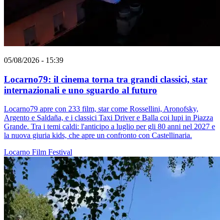
05/08/2026 - 15:39
Locarno79: il cinema torna tra grandi classici, star
internazionali e uno sguardo al futuro
Locarno79 apre con 233 film, star come Rossellini, Aronofsky,
Argento e Saldaña, e i classici Taxi Driver e Balla coi lupi in Piazza
Grande. Tra i temi caldi: l'anticipo a luglio per gli 80 anni nel 2027 e
la nuova giuria kids, che apre un confronto con Castellinaria.
Locarno
Film
Festival