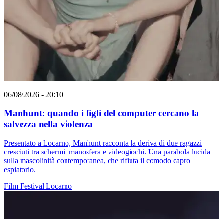
06/08/2026 - 20:10
Manhunt: quando i figli del computer cercano la
salvezza nella violenza
Presentato a Locarno, Manhunt racconta la deriva di due ragazzi
cresciuti tra schermi, manosfera e videogiochi. Una parabola lucida
sulla mascolinità contemporanea, che rifiuta il comodo capro
espiatorio.
Film
Festival
Locarno