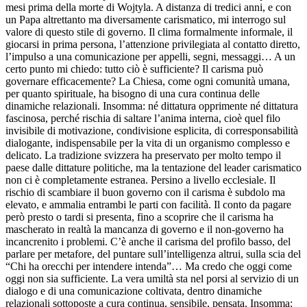
mesi prima della morte di Wojtyla. A distanza di tredici anni, e con
un Papa altrettanto ma diversamente carismatico, mi interrogo sul
valore di questo stile di governo. Il clima formalmente informale, il
giocarsi in prima persona, l’attenzione privilegiata al contatto diretto,
l’impulso a una comunicazione per appelli, segni, messaggi… A un
certo punto mi chiedo: tutto ciò è sufficiente? Il carisma può
governare efficacemente? La Chiesa, come ogni comunità umana,
per quanto spirituale, ha bisogno di una cura continua delle
dinamiche relazionali. Insomma: né dittatura opprimente né dittatura
fascinosa, perché rischia di saltare l’anima interna, cioè quel filo
invisibile di motivazione, condivisione esplicita, di corresponsabilità
dialogante, indispensabile per la vita di un organismo complesso e
delicato. La tradizione svizzera ha preservato per molto tempo il
paese dalle dittature politiche, ma la tentazione del leader carismatico
non ci è completamente estranea. Persino a livello ecclesiale. Il
rischio di scambiare il buon governo con il carisma è subdolo ma
elevato, e ammalia entrambi le parti con facilità. Il conto da pagare
però presto o tardi si presenta, fino a scoprire che il carisma ha
mascherato in realtà la mancanza di governo e il non-governo ha
incancrenito i problemi. C’è anche il carisma del profilo basso, del
parlare per metafore, del puntare sull’intelligenza altrui, sulla scia del
“Chi ha orecchi per intendere intenda”… Ma credo che oggi come
oggi non sia sufficiente. La vera umiltà sta nel porsi al servizio di un
dialogo e di una comunicazione coltivata, dentro dinamiche
relazionali sottoposte a cura continua, sensibile, pensata. Insomma: