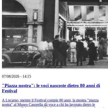
07/08/2026 - 14:15
"Piazza nostra": le voci nascoste dietro 80 anni di
Festival
A Locarno, mentre il Festival compie 80 anni, la mostra "piazza
nostra" al Museo Casorella dà voce a chi ha lavorato dietro le