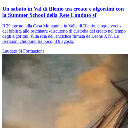
Un sabato in Val di Blenio tra creato e algoritmi con
la Summer School della Rete Laudato si'
Il 29 agosto, alla Casa Montanina in Valle di Blenio, cinque voci -
dal biblista allo psichiatra -discutono di custodia del creato nel tempo
degli algoritmi, sulla scia dell'enciclica firmata da Leone XIV. Le
iscrizioni chiudono tra poco, il 9 agosto.
Laudato Si
Formazione