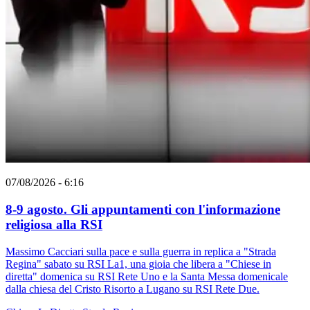
07/08/2026 - 6:16
8-9 agosto. Gli appuntamenti con l'informazione
religiosa alla RSI
Massimo Cacciari sulla pace e sulla guerra in replica a "Strada
Regina" sabato su RSI La1, una gioia che libera a "Chiese in
diretta" domenica su RSI Rete Uno e la Santa Messa domenicale
dalla chiesa del Cristo Risorto a Lugano su RSI Rete Due.