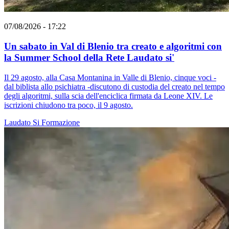
07/08/2026 - 17:22
Un sabato in Val di Blenio tra creato e algoritmi con
la Summer School della Rete Laudato si'
Il 29 agosto, alla Casa Montanina in Valle di Blenio, cinque voci -
dal biblista allo psichiatra -discutono di custodia del creato nel tempo
degli algoritmi, sulla scia dell'enciclica firmata da Leone XIV. Le
iscrizioni chiudono tra poco, il 9 agosto.
Laudato Si
Formazione