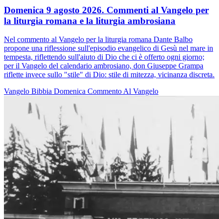
Domenica 9 agosto 2026. Commenti al Vangelo per
la liturgia romana e la liturgia ambrosiana
Nel commento al Vangelo per la liturgia romana Dante Balbo
propone una riflessione sull'episodio evangelico di Gesù nel mare in
tempesta, riflettendo sull'aiuto di Dio che ci è offerto ogni giorno;
per il Vangelo del calendario ambrosiano, don Giuseppe Grampa
riflette invece sullo "stile" di Dio: stile di mitezza, vicinanza discreta.
Vangelo
Bibbia
Domenica
Commento Al Vangelo