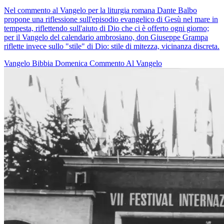
Nel commento al Vangelo per la liturgia romana Dante Balbo
propone una riflessione sull'episodio evangelico di Gesù nel mare in
tempesta, riflettendo sull'aiuto di Dio che ci è offerto ogni giorno;
per il Vangelo del calendario ambrosiano, don Giuseppe Grampa
riflette invece sullo "stile" di Dio: stile di mitezza, vicinanza discreta.
Vangelo
Bibbia
Domenica
Commento Al Vangelo