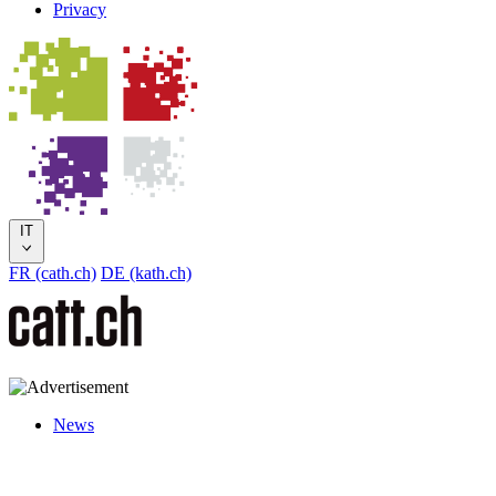
Privacy
IT
FR (cath.ch)
DE (kath.ch)
News