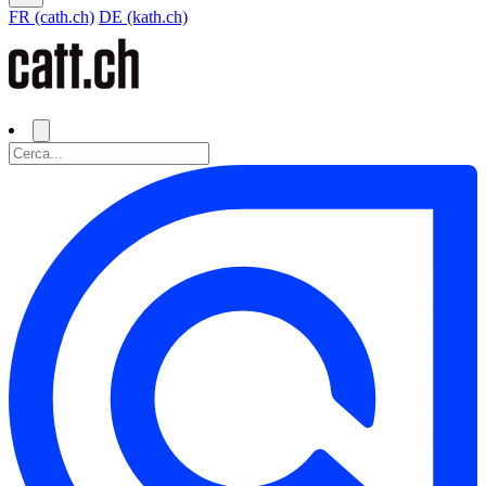
FR (cath.ch)
DE (kath.ch)