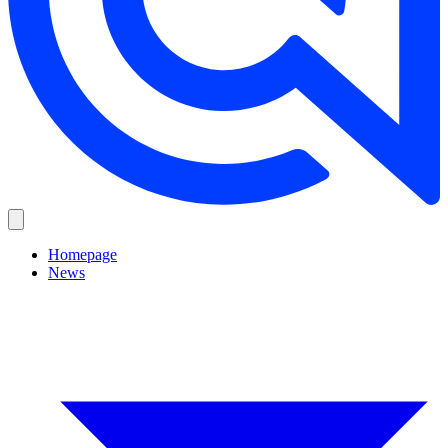
Homepage
News