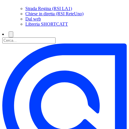
Strada Regina (RSI LA1)
Chiese in diretta (RSI ReteUno)
Dal web
Libreria SHORTCATT