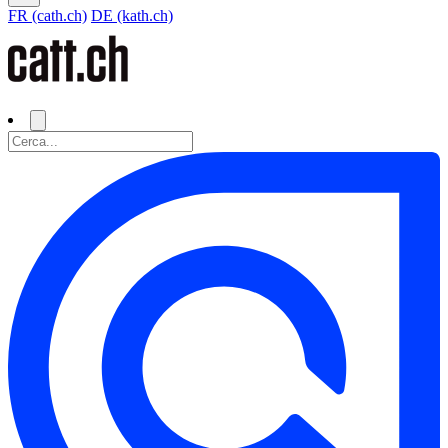
FR (cath.ch)
DE (kath.ch)