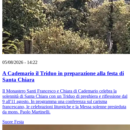
05/08/2026 - 14:22
A Cademario il Triduo in preparazione alla festa di
Santa Chiara
Il Monastero Santi Francesco e Chiara di Cademario celebra la
solennità di Santa Chiara con un Triduo di preghiera e riflessione dal
9 all'11 agosto. In programma una conferenza sul carisma
francescano, le celebrazioni liturgiche e la Messa solenne presieduta
da mons. Paolo Martinelli.
Suore
Festa