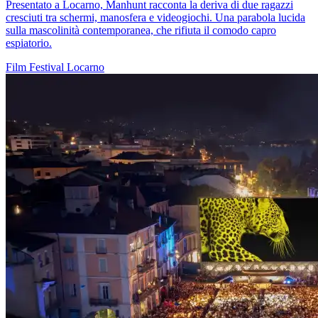
Presentato a Locarno, Manhunt racconta la deriva di due ragazzi
cresciuti tra schermi, manosfera e videogiochi. Una parabola lucida
sulla mascolinità contemporanea, che rifiuta il comodo capro
espiatorio.
Film
Festival
Locarno