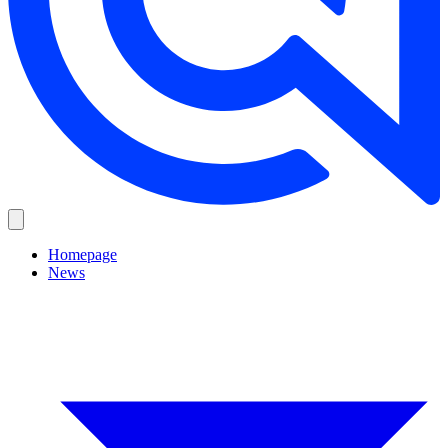
Homepage
News