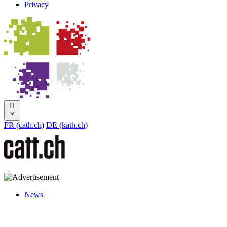
Privacy
IT
FR (cath.ch)
DE (kath.ch)
News