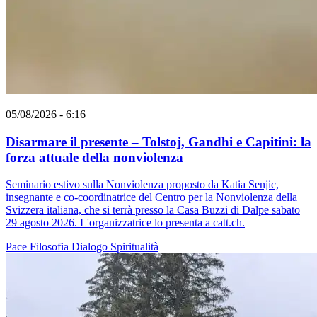
05/08/2026 - 6:16
Disarmare il presente – Tolstoj, Gandhi e Capitini: la
forza attuale della nonviolenza
Seminario estivo sulla Nonviolenza proposto da Katia Senjic,
insegnante e co-coordinatrice del Centro per la Nonviolenza della
Svizzera italiana, che si terrà presso la Casa Buzzi di Dalpe sabato
29 agosto 2026. L'organizzatrice lo presenta a catt.ch.
Pace
Filosofia
Dialogo
Spiritualità