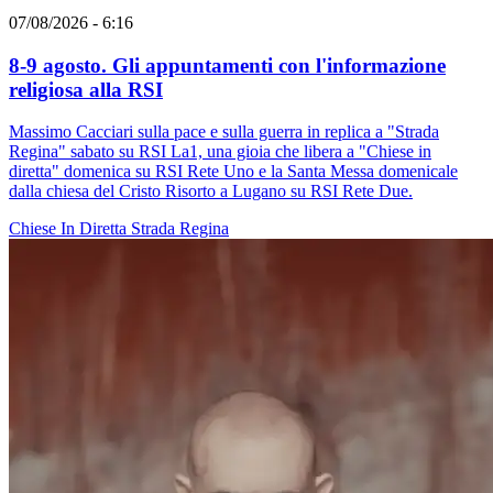
07/08/2026 - 6:16
8-9 agosto. Gli appuntamenti con l'informazione
religiosa alla RSI
Massimo Cacciari sulla pace e sulla guerra in replica a "Strada
Regina" sabato su RSI La1, una gioia che libera a "Chiese in
diretta" domenica su RSI Rete Uno e la Santa Messa domenicale
dalla chiesa del Cristo Risorto a Lugano su RSI Rete Due.
Chiese In Diretta
Strada Regina