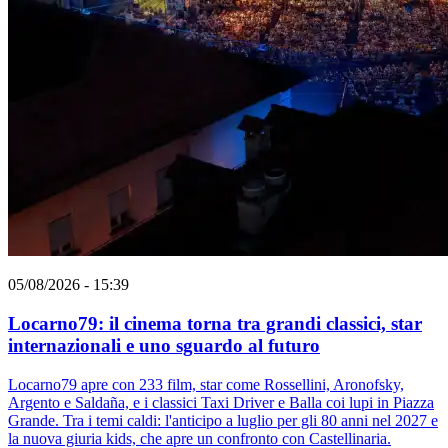
05/08/2026 - 15:39
Locarno79: il cinema torna tra grandi classici, star
internazionali e uno sguardo al futuro
Locarno79 apre con 233 film, star come Rossellini, Aronofsky,
Argento e Saldaña, e i classici Taxi Driver e Balla coi lupi in Piazza
Grande. Tra i temi caldi: l'anticipo a luglio per gli 80 anni nel 2027 e
la nuova giuria kids, che apre un confronto con Castellinaria.