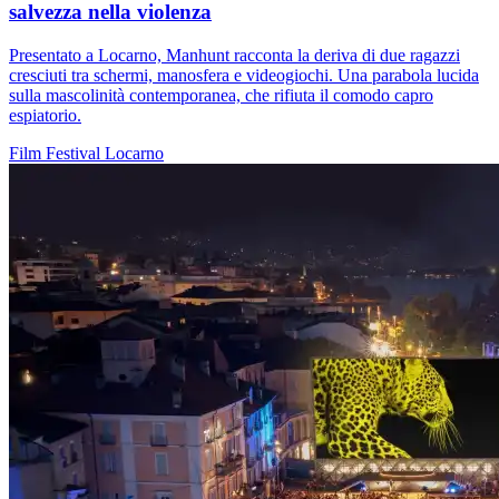
salvezza nella violenza
Presentato a Locarno, Manhunt racconta la deriva di due ragazzi
cresciuti tra schermi, manosfera e videogiochi. Una parabola lucida
sulla mascolinità contemporanea, che rifiuta il comodo capro
espiatorio.
Film
Festival
Locarno