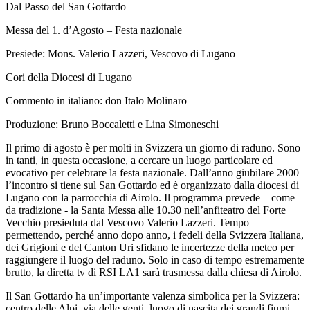
Dal Passo del San Gottardo
Messa del 1. d’Agosto – Festa nazionale
Presiede: Mons. Valerio Lazzeri, Vescovo di Lugano
Cori della Diocesi di Lugano
Commento in italiano: don Italo Molinaro
Produzione: Bruno Boccaletti e Lina Simoneschi
Il primo di agosto è per molti in Svizzera un giorno di raduno. Sono
in tanti, in questa occasione, a cercare un luogo particolare ed
evocativo per celebrare la festa nazionale. Dall’anno giubilare 2000
l’incontro si tiene sul San Gottardo ed è organizzato dalla diocesi di
Lugano con la parrocchia di Airolo. Il programma prevede – come
da tradizione - la Santa Messa alle 10.30 nell’anfiteatro del Forte
Vecchio presieduta dal Vescovo Valerio Lazzeri. Tempo
permettendo, perché anno dopo anno, i fedeli della Svizzera Italiana,
dei Grigioni e del Canton Uri sfidano le incertezze della meteo per
raggiungere il luogo del raduno. Solo in caso di tempo estremamente
brutto, la diretta tv di RSI LA1 sarà trasmessa dalla chiesa di Airolo.
Il San Gottardo ha un’importante valenza simbolica per la Svizzera:
centro delle Alpi, via delle genti, luogo di nascita dei grandi fiumi