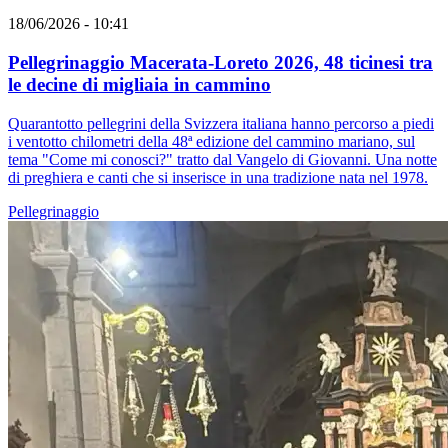
18/06/2026 - 10:41
Pellegrinaggio Macerata-Loreto 2026, 48 ticinesi tra
le decine di migliaia in cammino
Quarantotto pellegrini della Svizzera italiana hanno percorso a piedi
i ventotto chilometri della 48ª edizione del cammino mariano, sul
tema "Come mi conosci?" tratto dal Vangelo di Giovanni. Una notte
di preghiera e canti che si inserisce in una tradizione nata nel 1978.
Pellegrinaggio