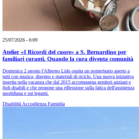
25/07/2026 - 6:09
Atelier «I Ricordi del cuore» a S. Bernardino per
familiari curanti. Quando la cura diventa comunità
Domenica 2 agosto l'Albergo Lido ospita un pomeriggio aperto a
tutti con musica, disegno e materiali di riciclo. Una nuova iniziativa
inserita nella vacanza che dal 2015 accompagna genitori anziani e
figli disabili e che propone una riflessione sulla fatica dell'assistenza
quotidiana e sui legami.
Disabilità
Accoglienza
Famiglia