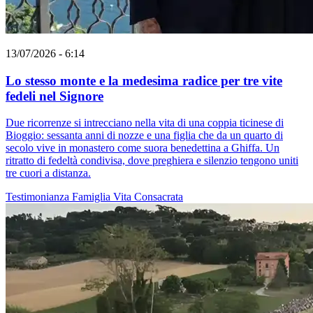
13/07/2026 - 6:14
Lo stesso monte e la medesima radice per tre vite
fedeli nel Signore
Due ricorrenze si intrecciano nella vita di una coppia ticinese di
Bioggio: sessanta anni di nozze e una figlia che da un quarto di
secolo vive in monastero come suora benedettina a Ghiffa. Un
ritratto di fedeltà condivisa, dove preghiera e silenzio tengono uniti
tre cuori a distanza.
Testimonianza
Famiglia
Vita Consacrata