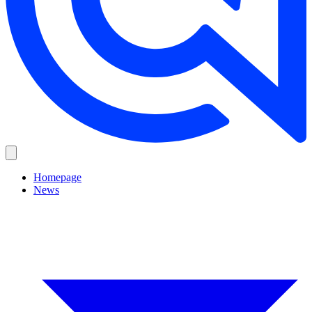
Homepage
News