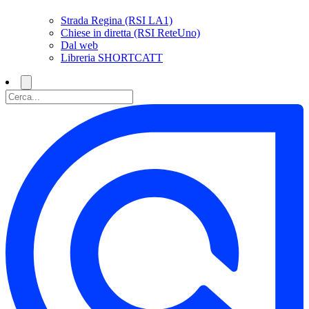
Strada Regina (RSI LA1)
Chiese in diretta (RSI ReteUno)
Dal web
Libreria SHORTCATT