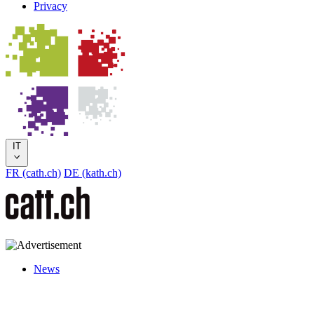
Privacy
IT
FR (cath.ch)
DE (kath.ch)
News