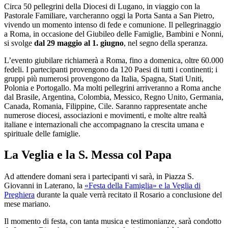
Circa 50 pellegrini della Diocesi di Lugano, in viaggio con la
Pastorale Familiare, varcheranno oggi la Porta Santa a San Pietro,
vivendo un momento intenso di fede e comunione. Il pellegrinaggio
a Roma, in occasione del Giubileo delle Famiglie, Bambini e Nonni,
si svolge
dal 29 maggio al 1. giugno
, nel segno della speranza.
L’evento giubilare richiamerà a Roma, fino a domenica, oltre 60.000
fedeli. I partecipanti provengono da 120 Paesi di tutti i continenti; i
gruppi più numerosi provengono da Italia, Spagna, Stati Uniti,
Polonia e Portogallo. Ma molti pellegrini arriveranno a Roma anche
dal Brasile, Argentina, Colombia, Messico, Regno Unito, Germania,
Canada, Romania, Filippine, Cile. Saranno rappresentate anche
numerose diocesi, associazioni e movimenti, e molte altre realtà
italiane e internazionali che accompagnano la crescita umana e
spirituale delle famiglie.
La Veglia e la S. Messa col Papa
Ad attendere domani sera i partecipanti vi sarà, in Piazza S.
Giovanni in Laterano, la
«Festa della Famiglia» e la Veglia di
Preghiera
durante la quale verrà recitato il Rosario a conclusione del
mese mariano.
Il momento di festa, con tanta musica e testimonianze, sarà condotto