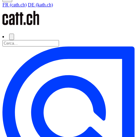
FR (cath.ch)
DE (kath.ch)