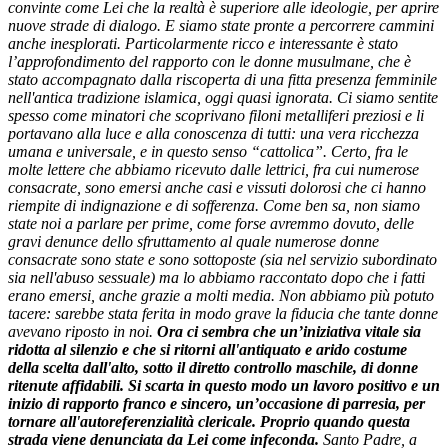
convinte come Lei che la realtà è superiore alle ideologie, per aprire
nuove strade di dialogo. E siamo state pronte a percorrere cammini
anche inesplorati. Particolarmente ricco e interessante è stato
l’approfondimento del rapporto con le donne musulmane, che è
stato accompagnato dalla riscoperta di una fitta presenza femminile
nell'antica tradizione islamica, oggi quasi ignorata. Ci siamo sentite
spesso come minatori che scoprivano filoni metalliferi preziosi e li
portavano alla luce e alla conoscenza di tutti: una vera ricchezza
umana e universale, e in questo senso “cattolica”. Certo, fra le
molte lettere che abbiamo ricevuto dalle lettrici, fra cui numerose
consacrate, sono emersi anche casi e vissuti dolorosi che ci hanno
riempite di indignazione e di sofferenza. Come ben sa, non siamo
state noi a parlare per prime, come forse avremmo dovuto, delle
gravi denunce dello sfruttamento al quale numerose donne
consacrate sono state e sono sottoposte (sia nel servizio subordinato
sia nell'abuso sessuale) ma lo abbiamo raccontato dopo che i fatti
erano emersi, anche grazie a molti media. Non abbiamo più potuto
tacere: sarebbe stata ferita in modo grave la fiducia che tante donne
avevano riposto in noi.
Ora ci sembra che un’iniziativa vitale sia
ridotta al silenzio e che si ritorni all'antiquato e arido costume
della scelta dall'alto, sotto il diretto controllo maschile, di donne
ritenute affidabili. Si scarta in questo modo un lavoro positivo e un
inizio di rapporto franco e sincero, un’occasione di parresia, per
tornare all'autoreferenzialità clericale. Proprio quando questa
strada viene denunciata da Lei come infeconda.
Santo Padre, a