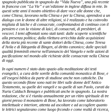
spagnolo pubblicata in spagnolo da “Vida Nueva”, una più recente
in francese con “La Vie” e un’edizione in inglese diffusa in rete. In
questi sette anni il nostro obiettivo di dare voce alle donne che,
come Chiesa, lavorano nella Chiesa e per la Chiesa, aprendosi a un
dialogo con le donne di altre religioni, si è realizzato e ha coinvolto
migliaia di laiche e di consacrate, confrontandosi di continuo con il
pensiero e con la visione di laici, di consacrati, di presbiteri, di
vescovi. I temi affrontati sono stati tanti: dalle scoperte scientifiche
alla presenza politica; dalla rilettura arricchita dalle acquisizioni
della storia più recente di sante dottori della Chiesa, come Teresa
d’Avila e di Ildegarda di Bingen, al diritto canonico; dalle speciali
qualità femminili emerse nell'annuncio del Vangelo e nelle azioni di
pacificazione nel mondo alle richieste delle consacrate nella Chiesa
di oggi.
In ogni numero è stato dato spazio alla meditazione dei testi
evangelici, a cura delle sorelle della comunità monastica di Bose, e
all’esegesi biblica da parte di studiose anche non cattoliche. Da
questo secondo filone sono nati tre libri sulle donne dell’Antico
Testamento, su quelle dei vangeli e su quelle di san Paolo, curati da
Nuria Calduch Benages e pubblicati anche in spagnolo. La nostra
redazione, che si è riunita annualmente per un ritiro spirituale di tre
giorni presso il monastero di Bose, ha lavorato come laboratorio
intellettuale e interiore, attenta ad ascoltare e ad accogliere quanto
le lettrici segnalavano come luogo fecondo e come realtà di ricerca,