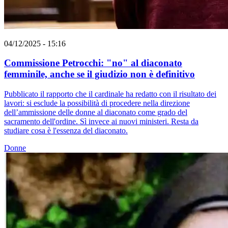
04/12/2025 - 15:16
Commissione Petrocchi: "no" al diaconato
femminile, anche se il giudizio non è definitivo
Pubblicato il rapporto che il cardinale ha redatto con il risultato dei
lavori: si esclude la possibilità di procedere nella direzione
dell’ammissione delle donne al diaconato come grado del
sacramento dell'ordine. Sì invece ai nuovi ministeri. Resta da
studiare cosa è l'essenza del diaconato.
Donne