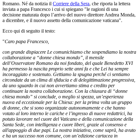
Romano. Né da notizia il
Corriere della Sera
, che riporta la lettera
inviata a papa Francesco i cui si spiegano "le ragioni di una
decisione maturata dopo l’arrivo del nuovo direttore Andrea Monda,
a dicembre, e il nuovo assetto della comunicazione vaticana".
Ecco qui di seguito il testo:
"
Caro papa Francesco,
con grande dispiacere Le comunichiamo che sospendiamo la nostra
collaborazione a “donne chiesa mondo”, il mensile
dell’Osservatore Romano da noi fondato, del quale Benedetto XVI
ha permesso la nascita proprio sette anni fa e che Lei ha sempre
incoraggiato e sostenuto. Gettiamo la spugna perché ci sentiamo
circondate da un clima di sfiducia e di delegittimazione progressiva,
da uno sguardo in cui non avvertiamo stima e credito per
continuare la nostra collaborazione. Con la chiusura di “donne
chiesa mondo” si conclude, o meglio si spezza, un’esperienza
nuova ed eccezionale per la Chiesa: per la prima volta un gruppo
di donne, che si sono organizzate autonomamente e che hanno
votato al loro interno le cariche e l’ingresso di nuove redattrici, ha
potuto lavorare nel cuore del Vaticano e della comunicazione della
Santa Sede, con intelligenza e cuore liberi, grazie al consenso e
all'appoggio di due papi. La nostra iniziativa, come saprà, ha avuto
e ha un successo non comune, con un’edizione cartacea in