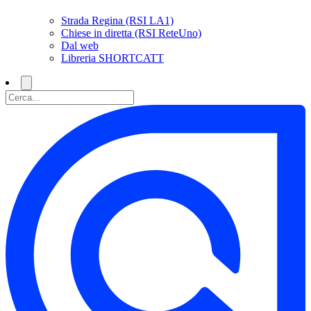
Strada Regina (RSI LA1)
Chiese in diretta (RSI ReteUno)
Dal web
Libreria SHORTCATT