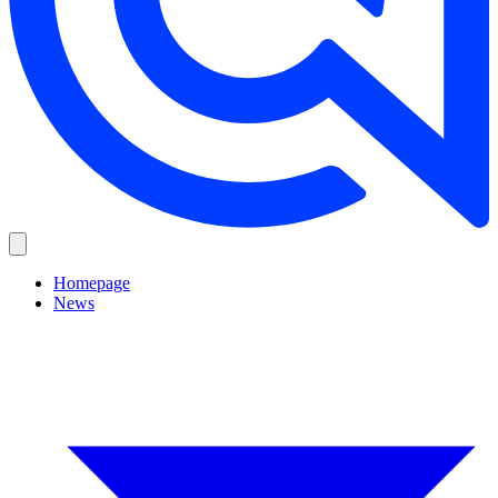
Homepage
News