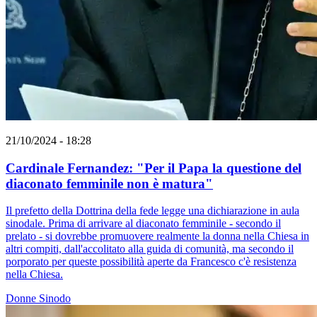
21/10/2024 - 18:28
Cardinale Fernandez: "Per il Papa la questione del
diaconato femminile non è matura"
Il prefetto della Dottrina della fede legge una dichiarazione in aula
sinodale. Prima di arrivare al diaconato femminile - secondo il
prelato - si dovrebbe promuovere realmente la donna nella Chiesa in
altri compiti, dall'accolitato alla guida di comunità, ma secondo il
porporato per queste possibilità aperte da Francesco c'è resistenza
nella Chiesa.
Donne
Sinodo