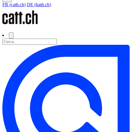
FR (cath.ch)
DE (kath.ch)