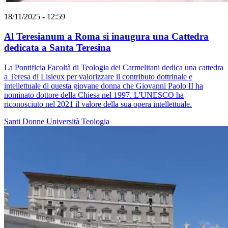
18/11/2025 - 12:59
Al Teresianum a Roma si inaugura una Cattedra
dedicata a Santa Teresina
La Pontificia Facoltà di Teologia dei Carmelitani dedica una cattedra
a Teresa di Lisieux per valorizzare il contributo dottrinale e
intellettuale di questa giovane donna che Giovanni Paolo II ha
nominato dottore della Chiesa nel 1997. L'UNESCO ha
riconosciuto nel 2021 il valore della sua opera intellettuale.
Santi
Donne
Università
Teologia