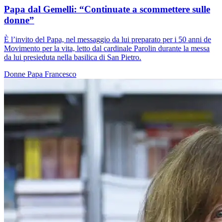
Papa dal Gemelli: “Continuate a scommettere sulle
donne”
È l’invito del Papa, nel messaggio da lui preparato per i 50 anni de
Movimento per la vita, letto dal cardinale Parolin durante la messa
da lui presieduta nella basilica di San Pietro.
Donne
Papa Francesco