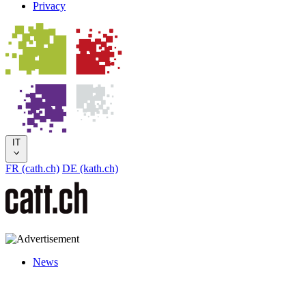
Privacy
IT
FR (cath.ch)
DE (kath.ch)
News