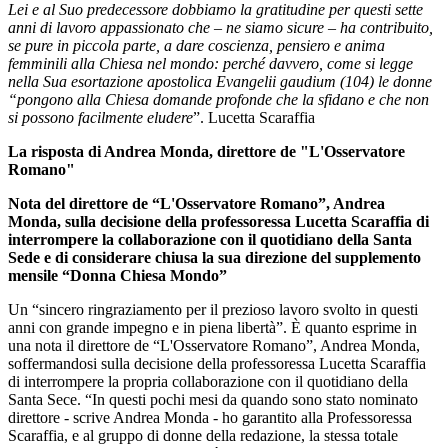
Lei e al Suo predecessore dobbiamo la gratitudine per questi sette
anni di lavoro appassionato che – ne siamo sicure – ha contribuito,
se pure in piccola parte, a dare coscienza, pensiero e anima
femminili alla Chiesa nel mondo: perché davvero, come si legge
nella Sua esortazione apostolica Evangelii gaudium (104) le donne
“pongono alla Chiesa domande profonde che la sfidano e che non
si possono facilmente eludere
”. Lucetta Scaraffia
La risposta di Andrea Monda, direttore de "L'Osservatore
Romano"
Nota del direttore de “L'Osservatore Romano”, Andrea
Monda, sulla decisione della professoressa Lucetta Scaraffia di
interrompere la collaborazione con il quotidiano della Santa
Sede e di considerare chiusa la sua direzione del supplemento
mensile “Donna Chiesa Mondo”
Un “sincero ringraziamento per il prezioso lavoro svolto in questi
anni con grande impegno e in piena libertà”. È quanto esprime in
una nota il direttore de “L'Osservatore Romano”, Andrea Monda,
soffermandosi sulla decisione della professoressa Lucetta Scaraffia
di interrompere la propria collaborazione con il quotidiano della
Santa Sece. “In questi pochi mesi da quando sono stato nominato
direttore - scrive Andrea Monda - ho garantito alla Professoressa
Scaraffia, e al gruppo di donne della redazione, la stessa totale