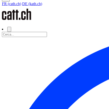
FR (cath.ch)
DE (kath.ch)