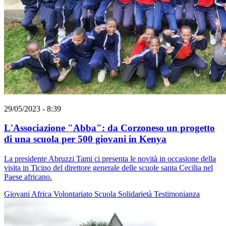
29/05/2023 - 8:39
L'Associazione "Abba": da Corzoneso un progetto
di una scuola per 500 giovani in Kenya
La presidente Abruzzi Tami ci presenta le novità in occasione della
visita in Ticino del direttore generale delle scuole santa Cecilia nel
Paese africano.
Giovani
Africa
Volontariato
Scuola
Solidarietà
Testimonianza