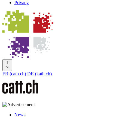
Privacy
IT
FR (cath.ch)
DE (kath.ch)
News