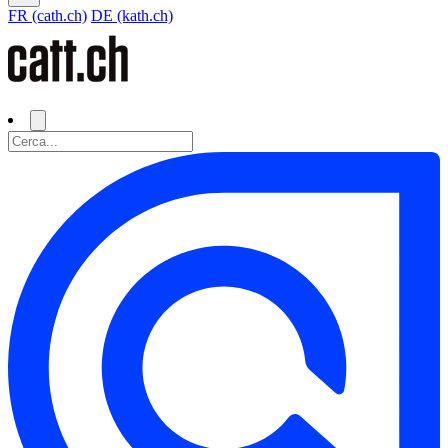
FR (cath.ch)
DE (kath.ch)