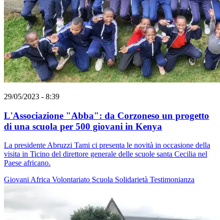
29/05/2023 - 8:39
L'Associazione "Abba": da Corzoneso un progetto
di una scuola per 500 giovani in Kenya
La presidente Abruzzi Tami ci presenta le novità in occasione della
visita in Ticino del direttore generale delle scuole santa Cecilia nel
Paese africano.
Giovani
Africa
Volontariato
Scuola
Solidarietà
Testimonianza