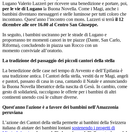
Lugano Valerio Lazzeri per ricevere una benedizione e portare, poi,
per le vie di Lugano
la Buona Novella. Come i Magi, anche i
bambini diventano messaggeri e stelle luminose per tutti coloro che
incontrano. Quest’anno l’incontro con mons. Lazzeri si terrà
il 12
dicembre alle ore 16.00 al Centro San Giuseppe.
In seguito, i bambini usciranno per le strade di Lugano e
proporranno tre momenti canori in tre piazze (Dante, San Carlo,
Riforma), concludendo in piazza san Rocco con un
momento conviviale all’oratorio.
La tradizione del passaggio dei piccoli cantori della stella
La benedizione delle case nel tempo di Avvento e dell’Epifania è
una tradizione antica. I Cantori della stella, vestiti da re Magi, angeli
e pastori, passano di casa in casa, cantando il Natale e annunciando
la Buona Novella liberatrice della nascita di Gesù. In cambio, come
gesto di solidarietà, raccolgono le offerte per i bambini di altri
continenti unendo così le culture diverse.
Quest'anno l'azione è a favore dei bambini nell'Amazzonia
peruviana
L’azione dei Cantori della stella permette ai bambini della Svizzera
italiana di aiutare dei bambini lontani
sostenendo i progetti di