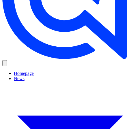
Homepage
News