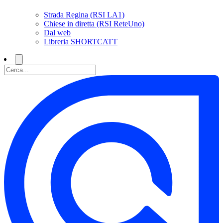
Strada Regina (RSI LA1)
Chiese in diretta (RSI ReteUno)
Dal web
Libreria SHORTCATT