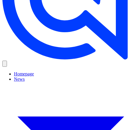
Homepage
News