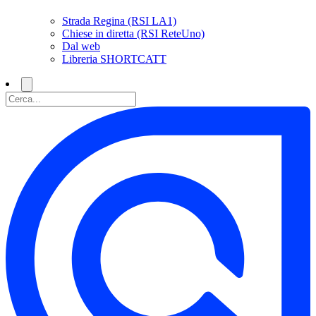
Strada Regina (RSI LA1)
Chiese in diretta (RSI ReteUno)
Dal web
Libreria SHORTCATT