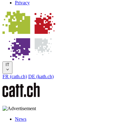
Privacy
IT
FR (cath.ch)
DE (kath.ch)
News