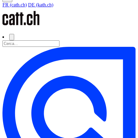
FR (cath.ch)
DE (kath.ch)