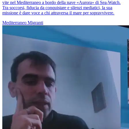
vite nel Mediterraneo a bordo della nave «Aurora» di Sea-Watch.
Tra soccorsi, fiducia da conquistare e silenzi mediatici, la sua
missione è dare voce a chi attraversa il mare per sopravvivere.
Mediterraneo
Migranti