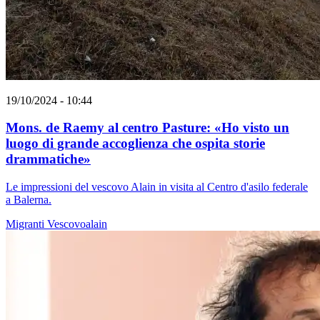
19/10/2024 - 10:44
Mons. de Raemy al centro Pasture: «Ho visto un
luogo di grande accoglienza che ospita storie
drammatiche»
Le impressioni del vescovo Alain in visita al Centro d'asilo federale
a Balerna.
Migranti
Vescovoalain