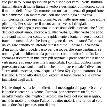
suo pensiero. Assai spesso tali parole sono dei verbi. Nella struttura
grammaticale di molte lingue il verbo è designato, oggigiorno, come
il motore della frase. Un motore con una sua potenza di propulsione,
di dinamismo. Un motore che, con una tecnologia e una sua
complessità sempre più performante, permette spostamenti più agili e
più rapidi. Per sostenere il nostro andare verso i rifugiati, la
riflessione del papa si cimenta, in occasione della giornata che è loro
dedicata quest’anno, attorno a quattro verbi. Quattro verbi che sono
altrettanti motori per condurci, rapidamente e lontano, verso i nostri
fratelli in umanità. Anche loro giungono da così lontano! Talora su
un volgare canotto dal
motore quasi marcio
! Spesso alla velocità
d’un uomo che procede passo per passo, perché sono centinaia, se
non migliaia, i chilometri da percorrere con un unico fardello: la
speranza d’entrare in una terra più ospitale. Quelle terre che li hanno
visti nascere si sono rese infatti inabitabili. I conflitti politici hanno
provocato cataclismi umani tali che il loro paese natale è diventato
“terra arida, assetata, senz’acqua” (Salmo 62). Quindi partono. La
lasciano. Errano allo sbaraglio, esposti al buon cuore o alle cattive
intenzioni degli altri.
Niente rimpiazza la lettura diretta del messaggio del papa. Occorre
leggerlo e cercar di viverne. Tuttavia, per permettere un “giro di
riscaldamento” che meglio ci accosti alla forza del suo messaggio,
metto in moto, uno dopo l’altro, i quattro motori, afferrando al volo
una o due frasi per ciascuno di loro.