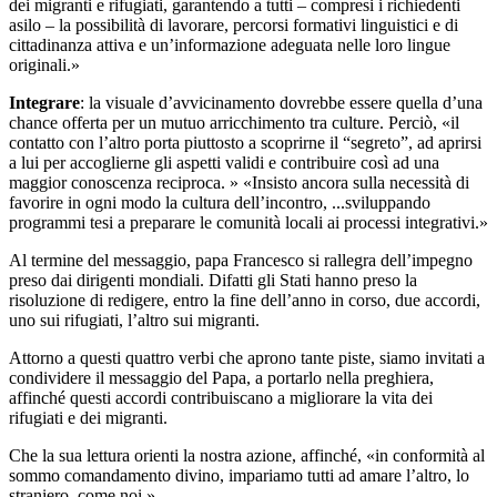
dei migranti e rifugiati, garantendo a tutti – compresi i richiedenti
asilo – la possibilità di lavorare, percorsi formativi linguistici e di
cittadinanza attiva e un’informazione adeguata nelle loro lingue
originali.»
Integrare
: la visuale d’avvicinamento dovrebbe essere quella d’una
chance offerta per un mutuo arricchimento tra culture. Perciò, «il
contatto con l’altro porta piuttosto a scoprirne il “segreto”, ad aprirsi
a lui per accoglierne gli aspetti validi e contribuire così ad una
maggior conoscenza reciproca. » «Insisto ancora sulla necessità di
favorire in ogni modo la cultura dell’incontro, ...sviluppando
programmi tesi a preparare le comunità locali ai processi integrativi.»
Al termine del messaggio, papa Francesco si rallegra dell’impegno
preso dai dirigenti mondiali. Difatti gli Stati hanno preso la
risoluzione di redigere, entro la fine dell’anno in corso, due accordi,
uno sui rifugiati, l’altro sui migranti.
Attorno a questi quattro verbi che aprono tante piste, siamo invitati a
condividere il messaggio del Papa, a portarlo nella preghiera,
affinché questi accordi contribuiscano a migliorare la vita dei
rifugiati e dei migranti.
Che la sua lettura orienti la nostra azione, affinché, «in conformità al
sommo comandamento divino, impariamo tutti ad amare l’altro, lo
straniero, come noi.»