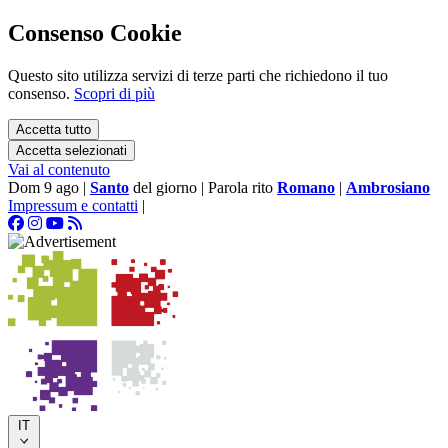
Consenso Cookie
Questo sito utilizza servizi di terze parti che richiedono il tuo
consenso.
Scopri di più
Accetta tutto
Accetta selezionati
Vai al contenuto
Dom 9 ago
|
Santo
del giorno
|
Parola rito
Romano
|
Ambrosiano
Impressum e contatti
|
IT