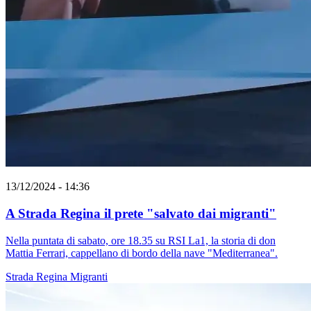
13/12/2024 - 14:36
A Strada Regina il prete "salvato dai migranti"
Nella puntata di sabato, ore 18.35 su RSI La1, la storia di don
Mattia Ferrari, cappellano di bordo della nave "Mediterranea".
Strada Regina
Migranti