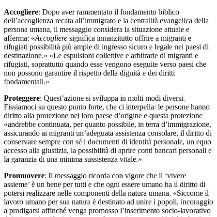
Accogliere
: Dopo aver rammentato il fondamento biblico
dell’accoglienza recata all’immigrato e la centralità evangelica della
persona umana, il messaggio considera la situazione attuale e
afferma: «
Accogliere
significa innanzitutto offrire a migranti e
rifugiati possibilità più ampie di ingresso sicuro e legale nei paesi di
destinazione.» «Le espulsioni collettive e arbitrarie di migranti e
rifugiati, soprattutto quando esse vengono eseguite verso paesi che
non possono garantire il rispetto della dignità e dei diritti
fondamentali.»
Proteggere
: Quest’azione si sviluppa in molti modi diversi.
Fissiamoci su questo punto forte, che ci interpella: le persone hanno
diritto alla protezione nel loro paese d’origine e questa protezione
«andrebbe continuata, per quanto possibile, in terra d’immigrazione,
assicurando ai migranti un’adeguata assistenza consolare, il diritto di
conservare sempre con sé i documenti di identità personale, un equo
accesso alla giustizia, la possibilità di aprire conti bancari personali e
la garanzia di una minima sussistenza vitale.»
Promuovere
: Il messaggio ricorda con vigore che il ‘vivere
assieme’ è un bene per tutti e che ogni essere umano ha il diritto di
potersi realizzare nelle componenti della natura umana. «Siccome il
lavoro umano per sua natura è destinato ad unire i popoli, incoraggio
a prodigarsi affinché venga promosso l’inserimento socio-lavorativo