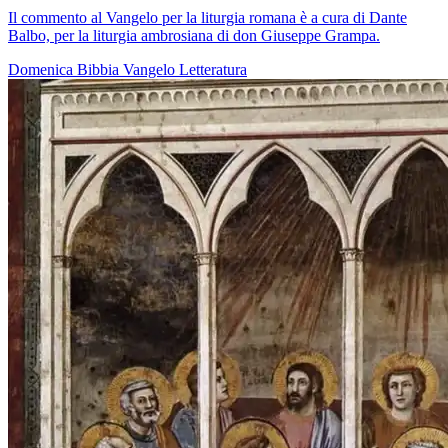
Il commento al Vangelo per la liturgia romana è a cura di Dante
Balbo, per la liturgia ambrosiana di don Giuseppe Grampa.
Domenica
Bibbia
Vangelo
Letteratura