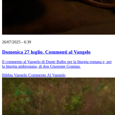
26/07/2025 - 6:39
Domenica 27 luglio. Commenti al Vangelo
Il commento al Vangelo di Dante Balbo per la liturgia romana e, per
la liturgia ambrosiana, di don Giuseppe Grampa.
Bibbia
Vangelo
Commento Al Vangelo