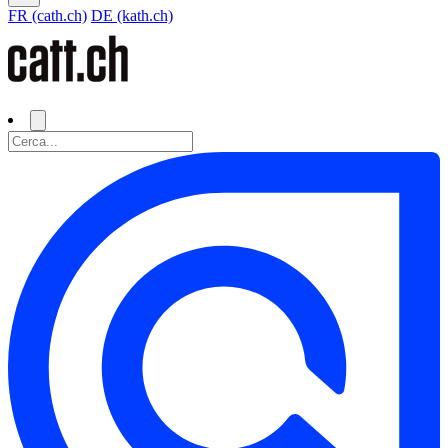
FR (cath.ch)
DE (kath.ch)