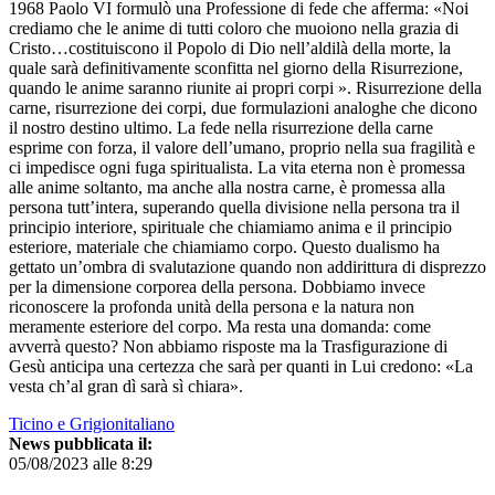
1968 Paolo VI formulò una Professione di fede che afferma: «Noi
crediamo che le anime di tutti coloro che muoiono nella grazia di
Cristo…costituiscono il Popolo di Dio nell’aldilà della morte, la
quale sarà definitivamente sconfitta nel giorno della Risurrezione,
quando le anime saranno riunite ai propri corpi ». Risurrezione della
carne, risurrezione dei corpi, due formulazioni analoghe che dicono
il nostro destino ultimo. La fede nella risurrezione della carne
esprime con forza, il valore dell’umano, proprio nella sua fragilità e
ci impedisce ogni fuga spiritualista. La vita eterna non è promessa
alle anime soltanto, ma anche alla nostra carne, è promessa alla
persona tutt’intera, superando quella divisione nella persona tra il
principio interiore, spirituale che chiamiamo anima e il principio
esteriore, materiale che chiamiamo corpo. Questo dualismo ha
gettato un’ombra di svalutazione quando non addirittura di disprezzo
per la dimensione corporea della persona. Dobbiamo invece
riconoscere la profonda unità della persona e la natura non
meramente esteriore del corpo. Ma resta una domanda: come
avverrà questo? Non abbiamo risposte ma la Trasfigurazione di
Gesù anticipa una certezza che sarà per quanti in Lui credono: «La
vesta ch’al gran dì sarà sì chiara».
Ticino e Grigionitaliano
News pubblicata il:
05/08/2023 alle 8:29