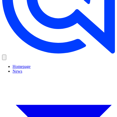
Homepage
News