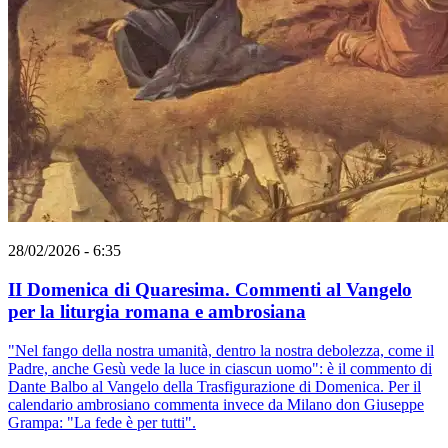
28/02/2026 - 6:35
II Domenica di Quaresima. Commenti al Vangelo
per la liturgia romana e ambrosiana
"Nel fango della nostra umanità, dentro la nostra debolezza, come il
Padre, anche Gesù vede la luce in ciascun uomo": è il commento di
Dante Balbo al Vangelo della Trasfigurazione di Domenica. Per il
calendario ambrosiano commenta invece da Milano don Giuseppe
Grampa: "La fede è per tutti".