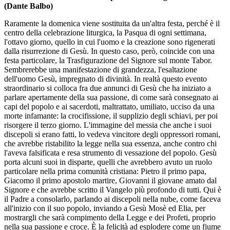
(Dante Balbo)
Raramente la domenica viene sostituita da un'altra festa, perché è il
centro della celebrazione liturgica, la Pasqua di ogni settimana,
l'ottavo giorno, quello in cui l'uomo e la creazione sono rigenerati
dalla risurrezione di Gesù. In questo caso, però, coincide con una
festa particolare, la Trasfigurazione del Signore sul monte Tabor.
Sembrerebbe una manifestazione di grandezza, l'esaltazione
dell'uomo Gesù, impregnato di divinità. In realtà questo evento
straordinario si colloca fra due annunci di Gesù che ha iniziato a
parlare apertamente della sua passione, di come sarà consegnato ai
capi del popolo e ai sacerdoti, maltrattato, umiliato, ucciso da una
morte infamante: la crocifissione, il supplizio degli schiavi, per poi
risorgere il terzo giorno. L'immagine del messia che anche i suoi
discepoli si erano fatti, lo vedeva vincitore degli oppressori romani,
che avrebbe ristabilito la legge nella sua essenza, anche contro chi
l'aveva falsificata e resa strumento di vessazione del popolo. Gesù
porta alcuni suoi in disparte, quelli che avrebbero avuto un ruolo
particolare nella prima comunità cristiana: Pietro il primo papa,
Giacomo il primo apostolo martire, Giovanni il giovane amato dal
Signore e che avrebbe scritto il Vangelo più profondo di tutti. Qui è
il Padre a consolarlo, parlando ai discepoli nella nube, come faceva
all'inizio con il suo popolo, inviando a Gesù Mosè ed Elia, per
mostrargli che sarà compimento della Legge e dei Profeti, proprio
nella sua passione e croce. È la felicità ad esplodere come un fiume