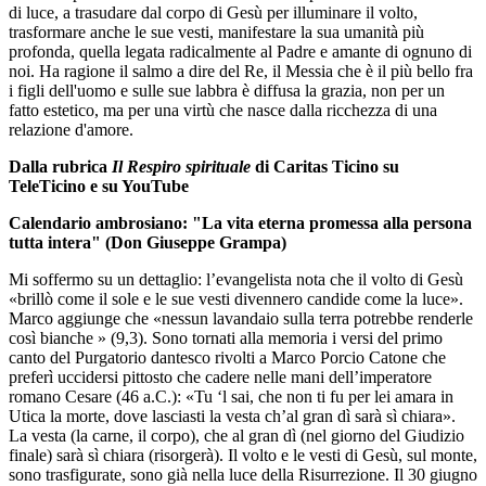
di luce, a trasudare dal corpo di Gesù per illuminare il volto,
trasformare anche le sue vesti, manifestare la sua umanità più
profonda, quella legata radicalmente al Padre e amante di ognuno di
noi. Ha ragione il salmo a dire del Re, il Messia che è il più bello fra
i figli dell'uomo e sulle sue labbra è diffusa la grazia, non per un
fatto estetico, ma per una virtù che nasce dalla ricchezza di una
relazione d'amore.
Dalla rubrica
Il Respiro spirituale
di Caritas Ticino su
TeleTicino e su YouTube
Calendario ambrosiano: "La vita eterna promessa alla persona
tutta intera" (Don Giuseppe Grampa)
Mi soffermo su un dettaglio: l’evangelista nota che il volto di Gesù
«brillò come il sole e le sue vesti divennero candide come la luce».
Marco aggiunge che «nessun lavandaio sulla terra potrebbe renderle
così bianche » (9,3). Sono tornati alla memoria i versi del primo
canto del Purgatorio dantesco rivolti a Marco Porcio Catone che
preferì uccidersi pittosto che cadere nelle mani dell’imperatore
romano Cesare (46 a.C.): «Tu ‘l sai, che non ti fu per lei amara in
Utica la morte, dove lasciasti la vesta ch’al gran dì sarà sì chiara».
La vesta (la carne, il corpo), che al gran dì (nel giorno del Giudizio
finale) sarà sì chiara (risorgerà). Il volto e le vesti di Gesù, sul monte,
sono trasfigurate, sono già nella luce della Risurrezione. Il 30 giugno