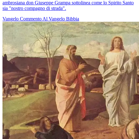
ambrosiana don Giuseppe Grampa sottolinea come lo Spirito Santo
sia "nostro compagno di strada".
Vangelo
Commento Al Vangelo
Bibbia