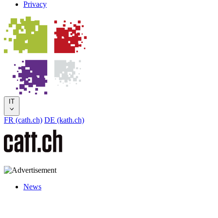
Privacy
IT
FR (cath.ch)
DE (kath.ch)
News