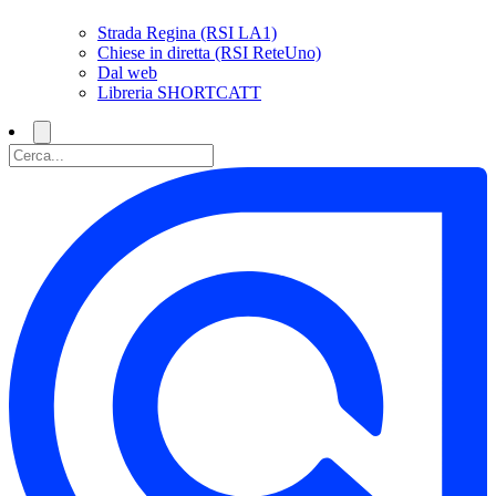
Strada Regina (RSI LA1)
Chiese in diretta (RSI ReteUno)
Dal web
Libreria SHORTCATT