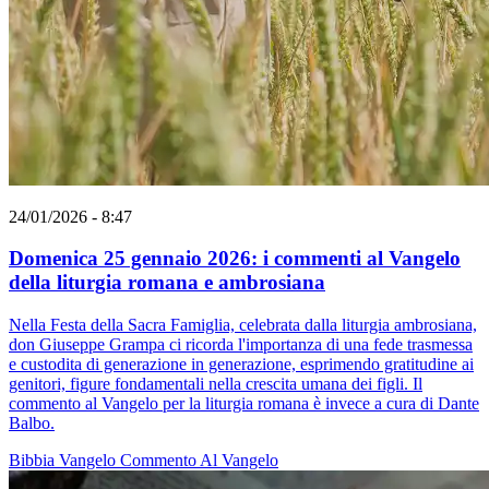
24/01/2026 - 8:47
Domenica 25 gennaio 2026: i commenti al Vangelo
della liturgia romana e ambrosiana
Nella Festa della Sacra Famiglia, celebrata dalla liturgia ambrosiana,
don Giuseppe Grampa ci ricorda l'importanza di una fede trasmessa
e custodita di generazione in generazione, esprimendo gratitudine ai
genitori, figure fondamentali nella crescita umana dei figli. Il
commento al Vangelo per la liturgia romana è invece a cura di Dante
Balbo.
Bibbia
Vangelo
Commento Al Vangelo