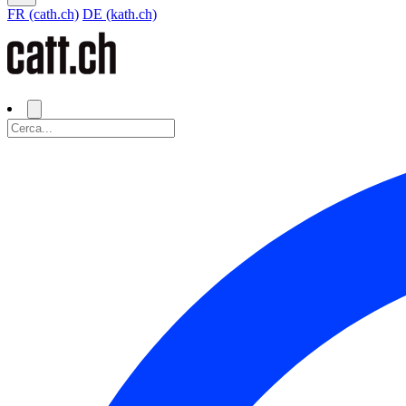
FR (cath.ch)
DE (kath.ch)