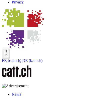
Privacy
IT
FR (cath.ch)
DE (kath.ch)
News