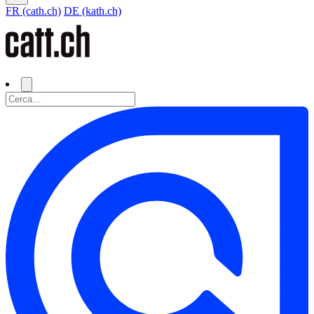
FR (cath.ch)
DE (kath.ch)