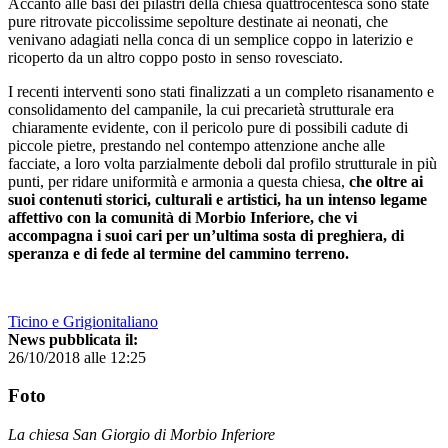
Accanto alle basi dei pilastri della chiesa quattrocentesca sono state
pure ritrovate piccolissime sepolture destinate ai neonati, che
venivano adagiati nella conca di un semplice coppo in laterizio e
ricoperto da un altro coppo posto in senso rovesciato.
I recenti interventi sono stati finalizzati a un completo risanamento e
consolidamento del campanile, la cui precarietà strutturale era
chiaramente evidente, con il pericolo pure di possibili cadute di
piccole pietre, prestando nel contempo attenzione anche alle
facciate, a loro volta parzialmente deboli dal profilo strutturale in più
punti, per ridare uniformità e armonia a questa chiesa,
che oltre ai
suoi contenuti storici, culturali e artistici, ha un intenso legame
affettivo con la comunità di Morbio Inferiore, che vi
accompagna i suoi cari per un’ultima sosta di preghiera, di
speranza e di fede al termine del cammino terreno.
Ticino e Grigionitaliano
News pubblicata il:
26/10/2018 alle 12:25
Foto
La chiesa San Giorgio di Morbio Inferiore