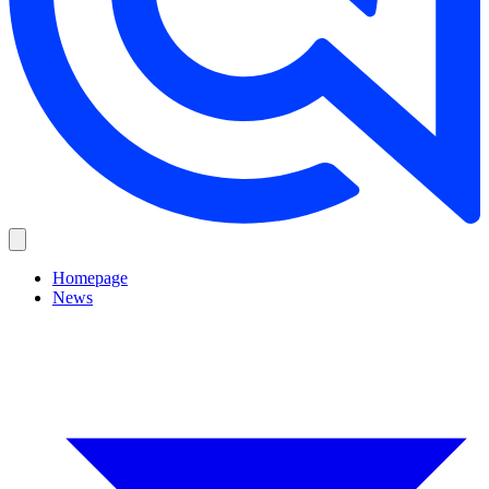
Homepage
News