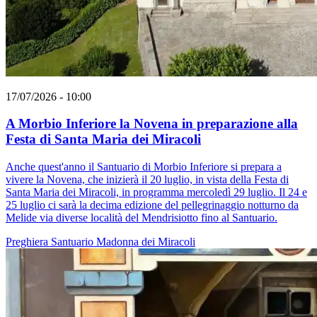
17/07/2026 - 10:00
A Morbio Inferiore la Novena in preparazione alla
Festa di Santa Maria dei Miracoli
Anche quest'anno il Santuario di Morbio Inferiore si prepara a
vivere la Novena, che inizierà il 20 luglio, in vista della Festa di
Santa Maria dei Miracoli, in programma mercoledì 29 luglio. Il 24 e
25 luglio ci sarà la decima edizione del pellegrinaggio notturno da
Melide via diverse località del Mendrisiotto fino al Santuario.
Preghiera
Santuario
Madonna dei Miracoli