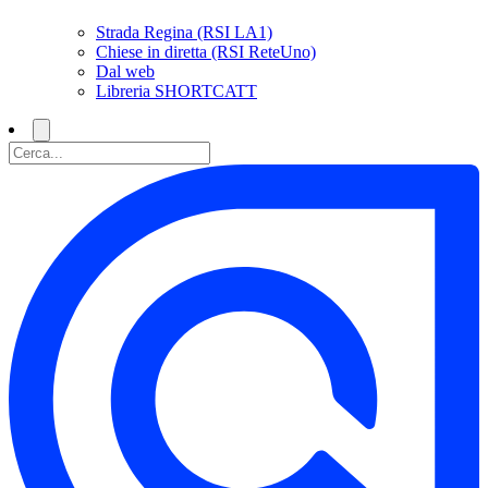
Strada Regina (RSI LA1)
Chiese in diretta (RSI ReteUno)
Dal web
Libreria SHORTCATT