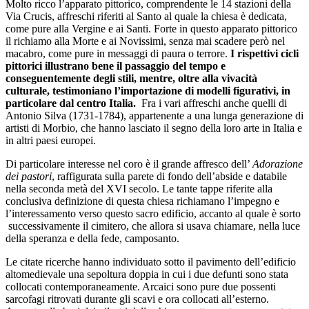
Molto ricco l’apparato pittorico, comprendente le 14 stazioni della
Via Crucis, affreschi riferiti al Santo al quale la chiesa è dedicata,
come pure alla Vergine e ai Santi. Forte in questo apparato pittorico
il richiamo alla Morte e ai Novissimi, senza mai scadere però nel
macabro, come pure in messaggi di paura o terrore.
I rispettivi cicli
pittorici illustrano bene il passaggio del tempo e
conseguentemente degli stili, mentre, oltre alla vivacità
culturale, testimoniano l’importazione di modelli figurativi, in
particolare dal centro Italia.
Fra i vari affreschi anche quelli di
Antonio Silva (1731-1784), appartenente a una lunga generazione di
artisti di Morbio, che hanno lasciato il segno della loro arte in Italia e
in altri paesi europei.
Di particolare interesse nel coro è il grande affresco dell’
Adorazione
dei pastori
, raffigurata sulla parete di fondo dell’abside e databile
nella seconda metà del XVI secolo. Le tante tappe riferite alla
conclusiva definizione di questa chiesa richiamano l’impegno e
l’interessamento verso questo sacro edificio, accanto al quale è sorto
successivamente il cimitero, che allora si usava chiamare, nella luce
della speranza e della fede, camposanto.
Le citate ricerche hanno individuato sotto il pavimento dell’edificio
altomedievale una sepoltura doppia in cui i due defunti sono stata
collocati contemporaneamente. Arcaici sono pure due possenti
sarcofagi ritrovati durante gli scavi e ora collocati all’esterno.