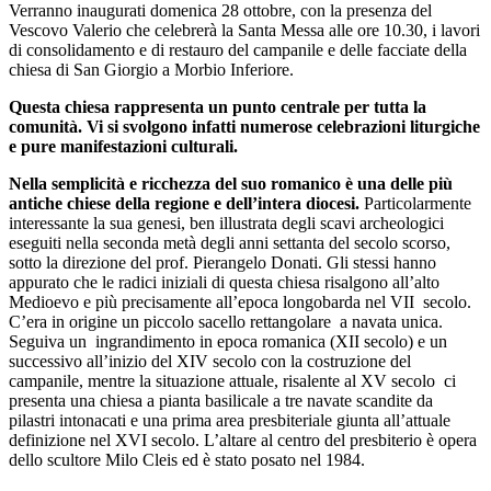
Verranno inaugurati domenica 28 ottobre, con la presenza del
Vescovo Valerio che celebrerà la Santa Messa alle ore 10.30, i lavori
di consolidamento e di restauro del campanile e delle facciate della
chiesa di San Giorgio a Morbio Inferiore.
Questa chiesa rappresenta un punto centrale per tutta la
comunità. Vi si svolgono infatti numerose celebrazioni liturgiche
e pure manifestazioni culturali.
Nella semplicità e ricchezza del suo romanico è una delle più
antiche chiese della regione e dell’intera diocesi.
Particolarmente
interessante la sua genesi, ben illustrata degli scavi archeologici
eseguiti nella seconda metà degli anni settanta del secolo scorso,
sotto la direzione del prof. Pierangelo Donati. Gli stessi hanno
appurato che le radici iniziali di questa chiesa risalgono all’alto
Medioevo e più precisamente all’epoca longobarda nel VII secolo.
C’era in origine un piccolo sacello rettangolare a navata unica.
Seguiva un ingrandimento in epoca romanica (XII secolo) e un
successivo all’inizio del XIV secolo con la costruzione del
campanile, mentre la situazione attuale, risalente al XV secolo ci
presenta una chiesa a pianta basilicale a tre navate scandite da
pilastri intonacati e una prima area presbiteriale giunta all’attuale
definizione nel XVI secolo. L’altare al centro del presbiterio è opera
dello scultore Milo Cleis ed è stato posato nel 1984.