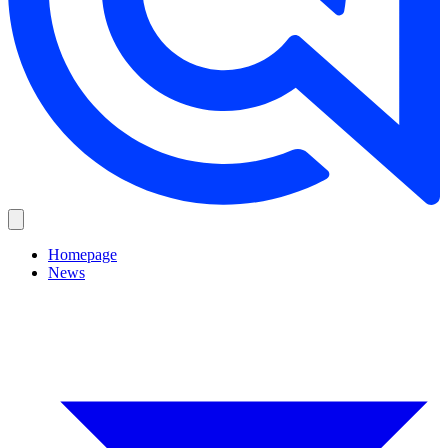
Homepage
News