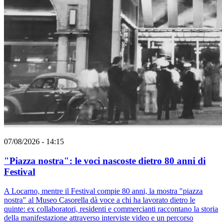
07/08/2026 - 14:15
"Piazza nostra": le voci nascoste dietro 80 anni di
Festival
A Locarno, mentre il Festival compie 80 anni, la mostra "piazza
nostra" al Museo Casorella dà voce a chi ha lavorato dietro le
quinte: ex collaboratori, residenti e commercianti raccontano la storia
della manifestazione attraverso interviste video e un percorso