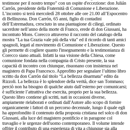
testimone per il nostro tempo" con un ospite d'eccezione: don Julián
Carrón, presidente della Fraternità di Comunione e Liberazione.
L’incontro si terrà mercoledì 28 ottobre alle ore 21.00 all’Espocentro
di Bellinzona. Don Carrón, 65 anni, figlio di contadini
dell’Estremadura, cresciuto in una piantagione di ciliegi, ordinato
sacerdote nell’anno della morte di Franco, erede di don Giussani, ha
incontrato Mons. Corecco attraverso il racconto del catalogo della
mostra "La tua Grazia vale più della vita" ed il ricordo di tanti amici
spagnoli, legati al movimento di Comunione e Liberazione. Questo
gli permette di cogliere quanto l'insegnamento e la testimonianza di
Corecco siano attuali. Infatti la sua visione della Chiesa, come
comunione fondata nella compagnia di Cristo presente, la sua
capacità di incontro con chiunque, risuonano con insistenza nel
magistero di Papa Francesco. Approfitto per segnalare l’ultimo libro
scritto da don Carrón dal titolo “La bellezza disarmata” edito da
Rizzoli. La bellezza è lo splendore della verità, dice san Tommaso;
perciò non ha bisogno di qualche aiuto dall’esterno per comunicarsi;
è sufficiente l’attrattiva che esercita, proprio per la sua bellezza.
Questo libro contiene gli scritti, nati in occasioni diverse,
ampiamente rielaborati e ordinati dall'Autore allo scopo di fornire
organicamente i fattori di un percorso decennale, lungo il quale egli
ha approfondito il contenuto della proposta cristiana nel solco di don
Giussani, alla luce del magistero pontificio e in paragone col
travaglio e le urgenze dell'uomo contemporaneo. Il volume intende
offrire il contributo di una esperienza di vita a chiunque sia alla