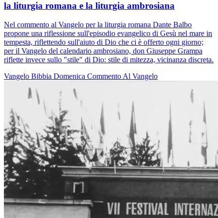
la liturgia romana e la liturgia ambrosiana
Nel commento al Vangelo per la liturgia romana Dante Balbo
propone una riflessione sull'episodio evangelico di Gesù nel mare in
tempesta, riflettendo sull'aiuto di Dio che ci è offerto ogni giorno;
per il Vangelo del calendario ambrosiano, don Giuseppe Grampa
riflette invece sullo "stile" di Dio: stile di mitezza, vicinanza discreta.
Vangelo
Bibbia
Domenica
Commento Al Vangelo