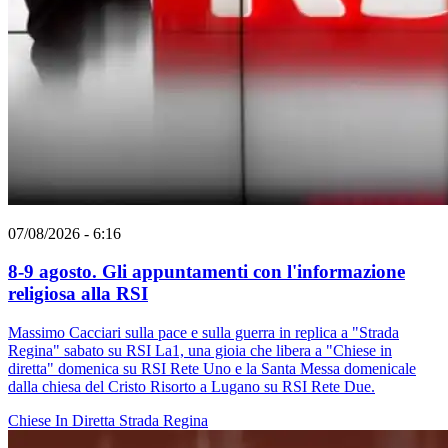
07/08/2026 - 6:16
8-9 agosto. Gli appuntamenti con l'informazione
religiosa alla RSI
Massimo Cacciari sulla pace e sulla guerra in replica a "Strada
Regina" sabato su RSI La1, una gioia che libera a "Chiese in
diretta" domenica su RSI Rete Uno e la Santa Messa domenicale
dalla chiesa del Cristo Risorto a Lugano su RSI Rete Due.
Chiese In Diretta
Strada Regina