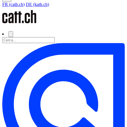
FR (cath.ch)
DE (kath.ch)