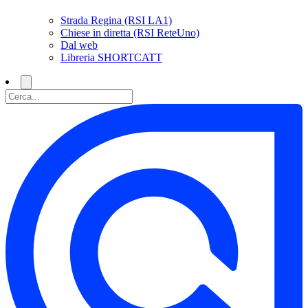
Strada Regina (RSI LA1)
Chiese in diretta (RSI ReteUno)
Dal web
Libreria SHORTCATT