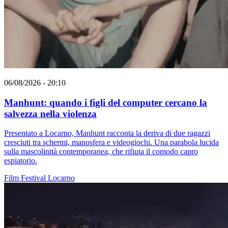
06/08/2026 - 20:10
Manhunt: quando i figli del computer cercano la
salvezza nella violenza
Presentato a Locarno, Manhunt racconta la deriva di due ragazzi
cresciuti tra schermi, manosfera e videogiochi. Una parabola lucida
sulla mascolinità contemporanea, che rifiuta il comodo capro
espiatorio.
Film
Festival
Locarno