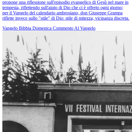
propone una riflessione sull'episodio evangelico di Gesù nel mare in
tempesta, riflettendo sull'aiuto di Dio che ci è offerto ogni giorno;
per il Vangelo del calendario ambrosiano, don Giuseppe Grampa
riflette invece sullo "stile" di Dio: stile di mitezza, vicinanza discreta.
Vangelo
Bibbia
Domenica
Commento Al Vangelo