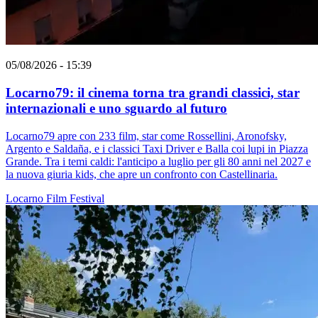
05/08/2026 - 15:39
Locarno79: il cinema torna tra grandi classici, star
internazionali e uno sguardo al futuro
Locarno79 apre con 233 film, star come Rossellini, Aronofsky,
Argento e Saldaña, e i classici Taxi Driver e Balla coi lupi in Piazza
Grande. Tra i temi caldi: l'anticipo a luglio per gli 80 anni nel 2027 e
la nuova giuria kids, che apre un confronto con Castellinaria.
Locarno
Film
Festival