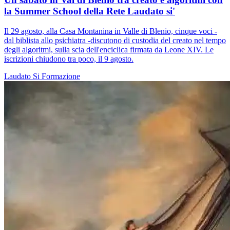
la Summer School della Rete Laudato si'
Il 29 agosto, alla Casa Montanina in Valle di Blenio, cinque voci -
dal biblista allo psichiatra -discutono di custodia del creato nel tempo
degli algoritmi, sulla scia dell'enciclica firmata da Leone XIV. Le
iscrizioni chiudono tra poco, il 9 agosto.
Laudato Si
Formazione