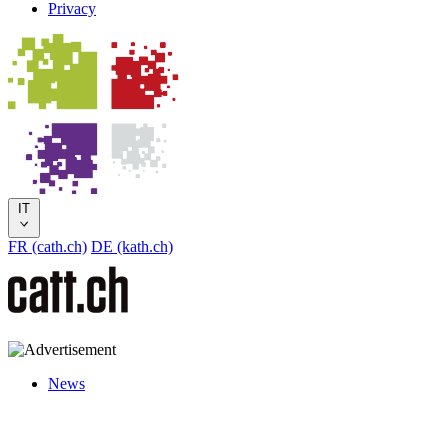
Privacy
IT
FR (cath.ch)
DE (kath.ch)
News