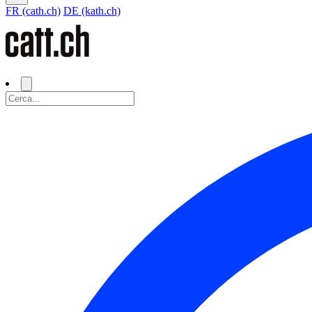
FR (cath.ch)
DE (kath.ch)