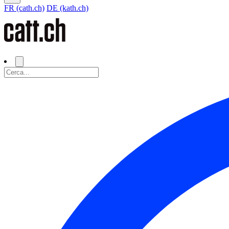
FR (cath.ch)
DE (kath.ch)