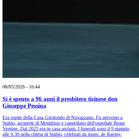
08/05/2026 - 16:44
Si è spento a 96 anni il presbitero ticinese don
Giuseppe Pessina
Era ospite della Casa Girotondo di Novazzano. Fu prevosto a
Stabio, arciprete di Mendrisio e cappellano dell'ospedale Beata
Vergine. Dal 2025 era in casa anziani. I funerali sono il 9 maggio
alle 9.30 nella chiesa di Stabio, celebrati da mons. de Raemy.