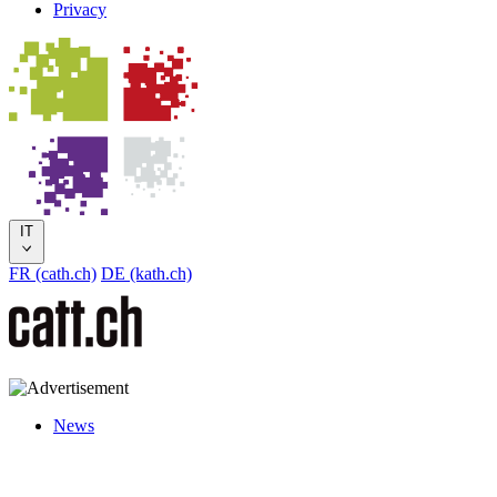
Privacy
IT
FR (cath.ch)
DE (kath.ch)
News