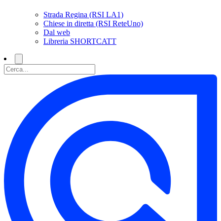
Strada Regina (RSI LA1)
Chiese in diretta (RSI ReteUno)
Dal web
Libreria SHORTCATT