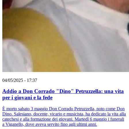
04/05/2025 - 17:37
Addio a Don Corrado "Dino" Petruzzella: una vita
per i giovani e la fede
È morto sabato 3 maggio Don Corrado Petruzzella, noto come Don
Dino. Salesiano, docente, vicario e musicista, ha dedicato la vita alla
catechesi e alla formazione dei giovani. Martedì 6 maggio i funerali
a Viganello, dove aveva servito fino agli ultimi anni.