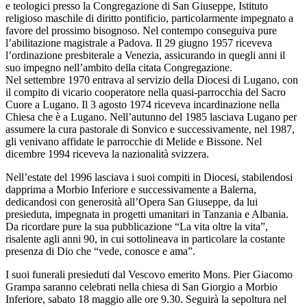
e teologici presso la Congregazione di San Giuseppe, Istituto
religioso maschile di diritto pontificio, particolarmente impegnato a
favore del prossimo bisognoso. Nel contempo conseguiva pure
l’abilitazione magistrale a Padova. Il 29 giugno 1957 riceveva
l’ordinazione presbiterale a Venezia, assicurando in quegli anni il
suo impegno nell’ambito della citata Congregazione.
Nel settembre 1970 entrava al servizio della Diocesi di Lugano, con
il compito di vicario cooperatore nella quasi-parrocchia del Sacro
Cuore a Lugano. Il 3 agosto 1974 riceveva incardinazione nella
Chiesa che è a Lugano. Nell’autunno del 1985 lasciava Lugano per
assumere la cura pastorale di Sonvico e successivamente, nel 1987,
gli venivano affidate le parrocchie di Melide e Bissone. Nel
dicembre 1994 riceveva la nazionalità svizzera.
Nell’estate del 1996 lasciava i suoi compiti in Diocesi, stabilendosi
dapprima a Morbio Inferiore e successivamente a Balerna,
dedicandosi con generosità all’Opera San Giuseppe, da lui
presieduta, impegnata in progetti umanitari in Tanzania e Albania.
Da ricordare pure la sua pubblicazione “La vita oltre la vita”,
risalente agli anni 90, in cui sottolineava in particolare la costante
presenza di Dio che “vede, conosce e ama”.
I suoi funerali presieduti dal Vescovo emerito Mons. Pier Giacomo
Grampa saranno celebrati nella chiesa di San Giorgio a Morbio
Inferiore, sabato 18 maggio alle ore 9.30. Seguirà la sepoltura nel