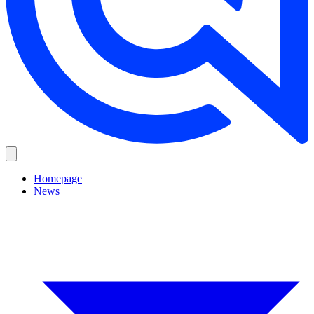
Homepage
News