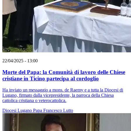
22/04/2025 - 13:00
Morte del Papa: la Comunità di lavoro delle Chiese
cristiane in Ticino partecipa al cordoglio
Ha inviato un messaggio a mons. de Raemy e a tutta la Diocesi di
Lugano, firmato dalla vicepresidente, la parroca della Chiesa
cattolica cristiana o veterocattolica.
Diocesi Lugano
Papa Francesco
Lutto