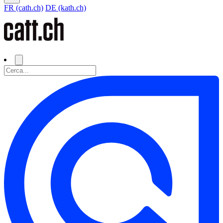
FR (cath.ch)
DE (kath.ch)