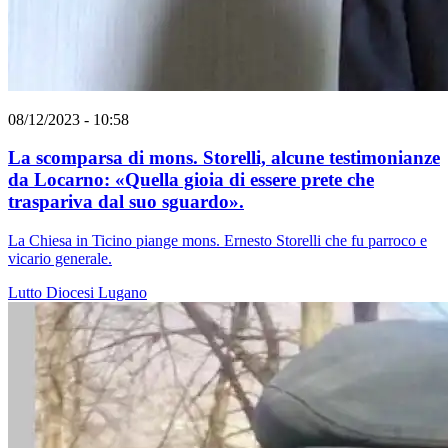
08/12/2023 - 10:58
La scomparsa di mons. Storelli, alcune testimonianze
da Locarno: «Quella gioia di essere prete che
traspariva dal suo sguardo».
La Chiesa in Ticino piange mons. Ernesto Storelli che fu parroco e
vicario generale.
Lutto
Diocesi Lugano