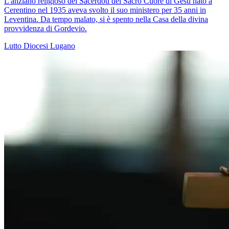
L'anziano religioso dei Sacerdoti del Sacro Cuore di Gesù nato a
Cerentino nel 1935 aveva svolto il suo ministero per 35 anni in
Leventina. Da tempo malato, si è spento nella Casa della divina
provvidenza di Gordevio.
Lutto
Diocesi Lugano