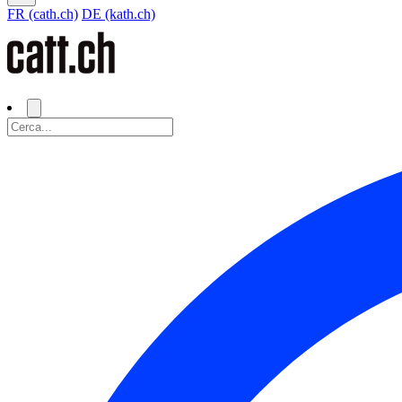
FR (cath.ch)
DE (kath.ch)