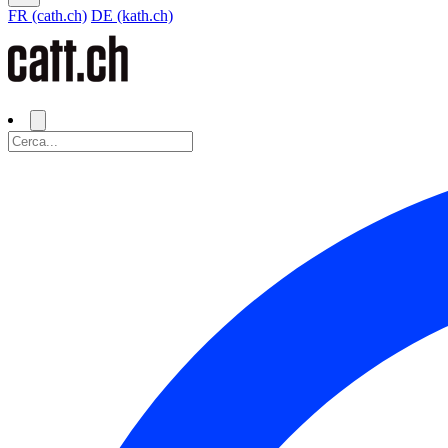
FR (cath.ch)
DE (kath.ch)