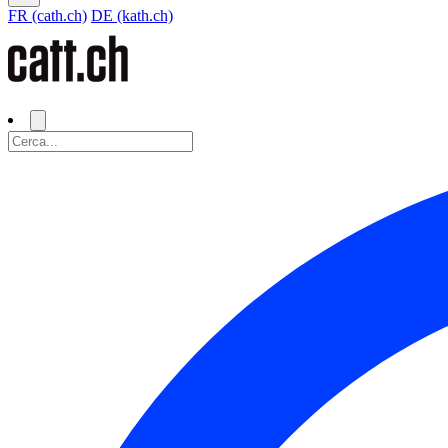
FR (cath.ch)
DE (kath.ch)