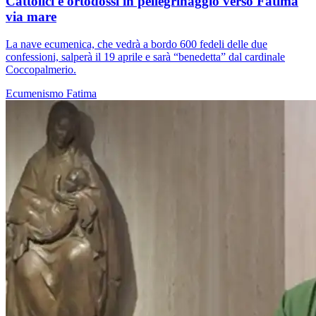
Cattolici e ortodossi in pellegrinaggio verso Fatima
via mare
La nave ecumenica, che vedrà a bordo 600 fedeli delle due
confessioni, salperà il 19 aprile e sarà “benedetta” dal cardinale
Coccopalmerio.
Ecumenismo
Fatima