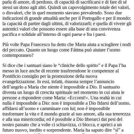
parla di amore, di perdono, di capacità di sacrificarsi e di fare di sé
stessi un dono agli altri. Quindi un capovolgimento totale dei valori,
o disvalori, che in quel momento stavano prevalendo. Sono due
indicazioni di grande attualità anche per il Portogallo e per il mondo:
la capacità di partire dagli ultimi, di valorizzarli; e quella di vivere gli
autentici valori che possono essere alla base di una convivenza
pacifica e solidale all’interno di ogni paese e fra i paesi.
Più volte Papa Francesco ha detto che Maria aiuta a sciogliere i nodi
del peccato. Quanto un luogo come Fátima può aiutare l’uomo
contemporaneo?
Si dice che i santuari siano le “cliniche dello spirito” e il Papa l’ha
messo in luce anche di recente trasferendone le competenze al
Pontificio consiglio per la promozione della nuova
evangelizzazione. In essi, infatti, risuona sempre l’annuncio
dell’angelo a Maria che niente è impossibile a Dio. Il santuario
diventa un luogo di crescita spirituale nel momento in cui aiuta le
persone a rispondere come Maria: «Eccomi!». Una realtà in cui
nulla è impossibile a Dio: non è impossibile a Dio fidarsi dell’uomo,
affidarsi all’uomo e camminare con lui; non è impossibile
trasformare la vita e il mondo grazie al suo amore, alla sua tenerezza
e alla sua misericordia; ed è possibile a Dio liberarci dai pesi del
nostro passato che a volte ci schiavizza, ci blocca, e aprirci a un
futuro nuovo, inedito e sorprendente. Maria ha saputo dire “sì” a