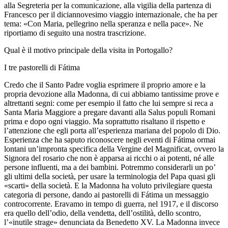
alla Segreteria per la comunicazione, alla vigilia della partenza di
Francesco per il diciannovesimo viaggio internazionale, che ha per
tema: «Con Maria, pellegrino nella speranza e nella pace». Ne
riportiamo di seguito una nostra trascrizione.
Qual è il motivo principale della visita in Portogallo?
I tre pastorelli di Fátima
Credo che il Santo Padre voglia esprimere il proprio amore e la
propria devozione alla Madonna, di cui abbiamo tantissime prove e
altrettanti segni: come per esempio il fatto che lui sempre si reca a
Santa Maria Maggiore a pregare davanti alla Salus populi Romani
prima e dopo ogni viaggio. Ma soprattutto risaltano il rispetto e
l’attenzione che egli porta all’esperienza mariana del popolo di Dio.
Esperienza che ha saputo riconoscere negli eventi di Fátima ormai
lontani un’impronta specifica della Vergine del Magnificat, ovvero la
Signora del rosario che non è apparsa ai ricchi o ai potenti, né alle
persone influenti, ma a dei bambini. Potremmo considerarli un po’
gli ultimi della società, per usare la terminologia del Papa quasi gli
«scarti» della società. E la Madonna ha voluto privilegiare questa
categoria di persone, dando ai pastorelli di Fátima un messaggio
controcorrente. Eravamo in tempo di guerra, nel 1917, e il discorso
era quello dell’odio, della vendetta, dell’ostilità, dello scontro,
l’«inutile strage» denunciata da Benedetto XV. La Madonna invece