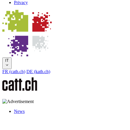
Privacy
IT
FR (cath.ch)
DE (kath.ch)
News