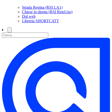
Strada Regina (RSI LA1)
Chiese in diretta (RSI ReteUno)
Dal web
Libreria SHORTCATT