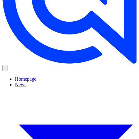
Homepage
News