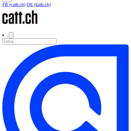
FR (cath.ch)
DE (kath.ch)