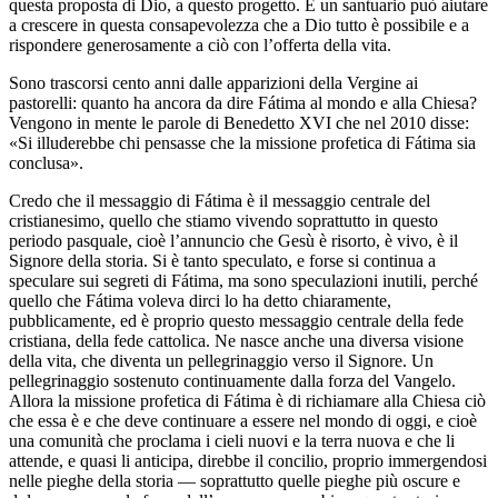
questa proposta di Dio, a questo progetto. E un santuario può aiutare
a crescere in questa consapevolezza che a Dio tutto è possibile e a
rispondere generosamente a ciò con l’offerta della vita.
Sono trascorsi cento anni dalle apparizioni della Vergine ai
pastorelli: quanto ha ancora da dire Fátima al mondo e alla Chiesa?
Vengono in mente le parole di Benedetto XVI che nel 2010 disse:
«Si illuderebbe chi pensasse che la missione profetica di Fátima sia
conclusa».
Credo che il messaggio di Fátima è il messaggio centrale del
cristianesimo, quello che stiamo vivendo soprattutto in questo
periodo pasquale, cioè l’annuncio che Gesù è risorto, è vivo, è il
Signore della storia. Si è tanto speculato, e forse si continua a
speculare sui segreti di Fátima, ma sono speculazioni inutili, perché
quello che Fátima voleva dirci lo ha detto chiaramente,
pubblicamente, ed è proprio questo messaggio centrale della fede
cristiana, della fede cattolica. Ne nasce anche una diversa visione
della vita, che diventa un pellegrinaggio verso il Signore. Un
pellegrinaggio sostenuto continuamente dalla forza del Vangelo.
Allora la missione profetica di Fátima è di richiamare alla Chiesa ciò
che essa è e che deve continuare a essere nel mondo di oggi, e cioè
una comunità che proclama i cieli nuovi e la terra nuova e che li
attende, e quasi li anticipa, direbbe il concilio, proprio immergendosi
nelle pieghe della storia — soprattutto quelle pieghe più oscure e