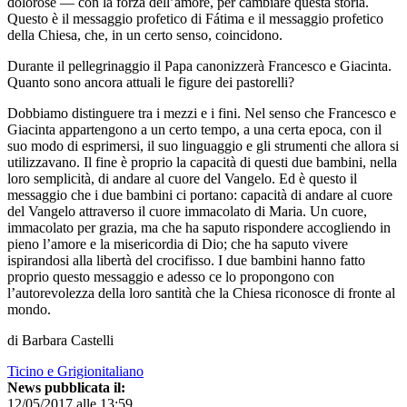
dolorose — con la forza dell’amore, per cambiare questa storia.
Questo è il messaggio profetico di Fátima e il messaggio profetico
della Chiesa, che, in un certo senso, coincidono.
Durante il pellegrinaggio il Papa canonizzerà Francesco e Giacinta.
Quanto sono ancora attuali le figure dei pastorelli?
Dobbiamo distinguere tra i mezzi e i fini. Nel senso che Francesco e
Giacinta appartengono a un certo tempo, a una certa epoca, con il
suo modo di esprimersi, il suo linguaggio e gli strumenti che allora si
utilizzavano. Il fine è proprio la capacità di questi due bambini, nella
loro semplicità, di andare al cuore del Vangelo. Ed è questo il
messaggio che i due bambini ci portano: capacità di andare al cuore
del Vangelo attraverso il cuore immacolato di Maria. Un cuore,
immacolato per grazia, ma che ha saputo rispondere accogliendo in
pieno l’amore e la misericordia di Dio; che ha saputo vivere
ispirandosi alla libertà del crocifisso. I due bambini hanno fatto
proprio questo messaggio e adesso ce lo propongono con
l’autorevolezza della loro santità che la Chiesa riconosce di fronte al
mondo.
di Barbara Castelli
Ticino e Grigionitaliano
News pubblicata il:
12/05/2017 alle 13:59