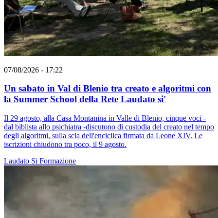
07/08/2026 - 17:22
Un sabato in Val di Blenio tra creato e algoritmi con
la Summer School della Rete Laudato si'
Il 29 agosto, alla Casa Montanina in Valle di Blenio, cinque voci -
dal biblista allo psichiatra -discutono di custodia del creato nel tempo
degli algoritmi, sulla scia dell'enciclica firmata da Leone XIV. Le
iscrizioni chiudono tra poco, il 9 agosto.
Laudato Si
Formazione