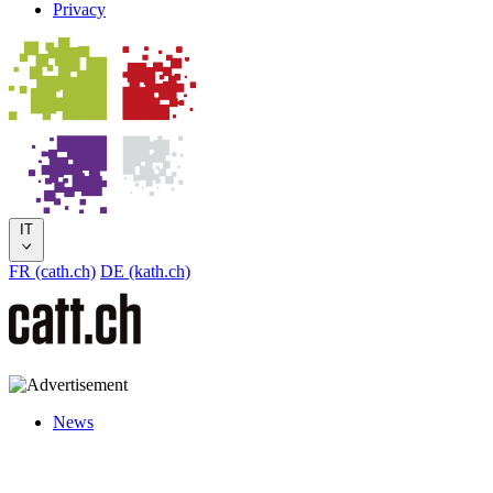
Privacy
IT
FR (cath.ch)
DE (kath.ch)
News