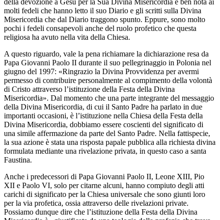
della devozione a Gesù per la Sua Divina Misericordia è ben nota ai
molti fedeli che hanno letto il suo Diario e gli scritti sulla Divina
Misericordia che dal Diario traggono spunto. Eppure, sono molto
pochi i fedeli consapevoli anche del ruolo profetico che questa
religiosa ha avuto nella vita della Chiesa.
A questo riguardo, vale la pena richiamare la dichiarazione resa da
Papa Giovanni Paolo II durante il suo pellegrinaggio in Polonia nel
giugno del 1997: «Ringrazio la Divina Provvidenza per avermi
permesso di contribuire personalmente al compimento della volontà
di Cristo attraverso l’istituzione della Festa della Divina
Misericordia». Dal momento che una parte integrante del messaggio
della Divina Misericordia, di cui il Santo Padre ha parlato in due
importanti occasioni, è l’istituzione nella Chiesa della Festa della
Divina Misericordia, dobbiamo essere coscienti del significato di
una simile affermazione da parte del Santo Padre. Nella fattispecie,
la sua azione è stata una risposta papale pubblica alla richiesta divina
formulata mediante una rivelazione privata, in questo caso a santa
Faustina.
Anche i predecessori di Papa Giovanni Paolo II, Leone XIII, Pio
XII e Paolo VI, solo per citarne alcuni, hanno compiuto degli atti
carichi di significato per la Chiesa universale che sono giunti loro
per la via profetica, ossia attraverso delle rivelazioni private.
Possiamo dunque dire che l’istituzione della Festa della Divina