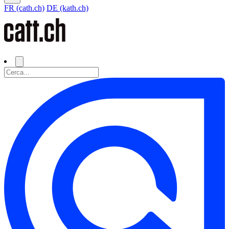
FR (cath.ch)
DE (kath.ch)