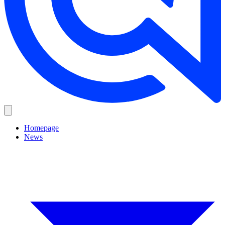
Homepage
News