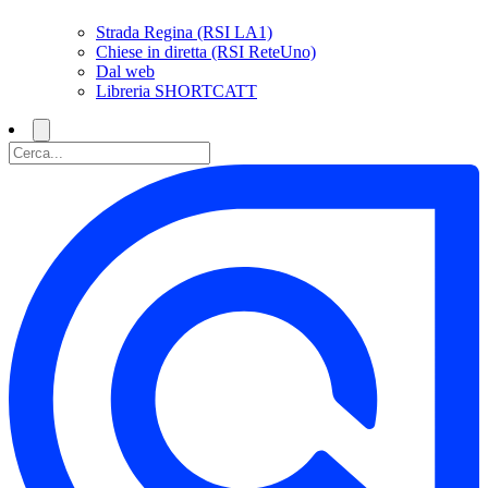
Strada Regina (RSI LA1)
Chiese in diretta (RSI ReteUno)
Dal web
Libreria SHORTCATT