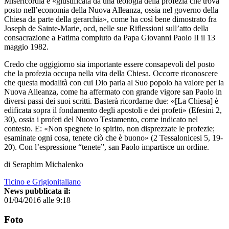
Misericordia è «giustificata da una teologia della profezia che trova
posto nell’economia della Nuova Alleanza, ossia nel governo della
Chiesa da parte della gerarchia», come ha così bene dimostrato fra
Joseph de Sainte-Marie, ocd, nelle sue Riflessioni sull’atto della
consacrazione a Fatima compiuto da Papa Giovanni Paolo II il 13
maggio 1982.
Credo che oggigiorno sia importante essere consapevoli del posto
che la profezia occupa nella vita della Chiesa. Occorre riconoscere
che questa modalità con cui Dio parla al Suo popolo ha valore per la
Nuova Alleanza, come ha affermato con grande vigore san Paolo in
diversi passi dei suoi scritti. Basterà ricordarne due: «[La Chiesa] è
edificata sopra il fondamento degli apostoli e dei profeti» (Efesini 2,
30), ossia i profeti del Nuovo Testamento, come indicato nel
contesto. E: «Non spegnete lo spirito, non disprezzate le profezie;
esaminate ogni cosa, tenete ciò che è buono» (2 Tessalonicesi 5, 19-
20). Con l’espressione “tenete”, san Paolo impartisce un ordine.
di Seraphim Michalenko
Ticino e Grigionitaliano
News pubblicata il:
01/04/2016 alle 9:18
Foto