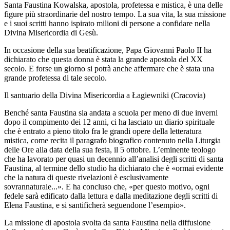
Santa Faustina Kowalska, apostola, profetessa e mistica, è una delle
figure più straordinarie del nostro tempo. La sua vita, la sua missione
e i suoi scritti hanno ispirato milioni di persone a confidare nella
Divina Misericordia di Gesù.
In occasione della sua beatificazione, Papa Giovanni Paolo II ha
dichiarato che questa donna è stata la grande apostola del XX
secolo. E forse un giorno si potrà anche affermare che è stata una
grande profetessa di tale secolo.
Il santuario della Divina Misericordia a Łagiewniki (Cracovia)
Benché santa Faustina sia andata a scuola per meno di due inverni
dopo il compimento dei 12 anni, ci ha lasciato un diario spirituale
che è entrato a pieno titolo fra le grandi opere della letteratura
mistica, come recita il paragrafo biografico contenuto nella Liturgia
delle Ore alla data della sua festa, il 5 ottobre. L’eminente teologo
che ha lavorato per quasi un decennio all’analisi degli scritti di santa
Faustina, al termine dello studio ha dichiarato che è «ormai evidente
che la natura di queste rivelazioni è esclusivamente
sovrannaturale...». E ha concluso che, «per questo motivo, ogni
fedele sarà edificato dalla lettura e dalla meditazione degli scritti di
Elena Faustina, e si santificherà seguendone l’esempio».
La missione di apostola svolta da santa Faustina nella diffusione