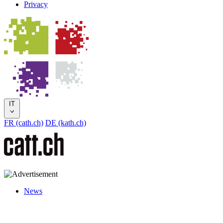
Privacy
IT
FR (cath.ch)
DE (kath.ch)
News