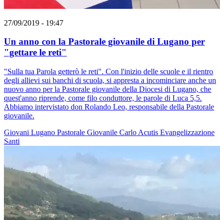
27/09/2019 - 19:47
Un anno con la Pastorale giovanile di Lugano per
"gettare le reti"
"Sulla tua Parola getterò le reti". Con l'inizio delle scuole e il rientro
degli allievi sui banchi di scuola, si appresta a incominciare anche un
nuovo anno per la Pastorale giovanile della Diocesi di Lugano, che
quest'anno riprende, come filo conduttore, le parole di Luca 5,5.
Abbiamo intervistato don Rolando Leo, responsabile della Pastorale
giovanile.
Giovani
Lugano
Pastorale Giovanile
Carlo Acutis
Evangelizzazione
Santi