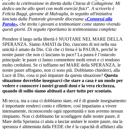
ascolto la celebrazione in diretta dalla Chiesa di Caltagirone. Mi
dedico anche allo sport con molti esercizi fisici". A scriverlo è
Felicia Baggi, giovane di Malvaglia, in segutito all'iniziativa
lanciata dalla Pastorale giovanile diocesana
«Connessi alla
Parola»
,
che invita i giovani a testimoniare come stanno vivendo
questi giorni. Di seguito riportiamo la testimonianza completa:
Prendere il largo nella libertà è NUOTARE NEL MARE DELLA
SPERANZA. Siamo AMATI da Dio, ciascuno di noi nella sua
unicità è amato da Dio. Ciò che ci frena è la PAURA, perché le
nostre paure che non ci lasciano in pace? La paura è l’ostacolo
principale: le paure ci fanno commettere molti errori e ci rendono
molto creduloni. Se ci tuffiamo nel MARE della SPERANZA, le
nostre paure affogano, non ci sono più. Dobbiamo chiederci, alla
Luce di Dio, cosa si può imparare da questa situazione?
Questa
situazione dovrebbe insegnarci che stare a casa è un modo per
vedere e conoscere i nostri grandi doni e la vera ricchezza,
quando di solito siamo abituati a dare tutto per scontato.
Mi secca, ma a casa ci dobbiamo stare, ed è di grande insegnamento:
è importante renderci conto e riflettere, così impariamo a vivere
intensamente, riconoscendo ogni opportunità e non avremo nessun
rimpianto. Non ci dobbiamo far sconfiggere dalle nostre paure, il
Mare della Speranza ci aiuta a lasciar andare le nostre paure, ma la
speranza è alimentata dalla FEDE che è la capacità di affidarci alla