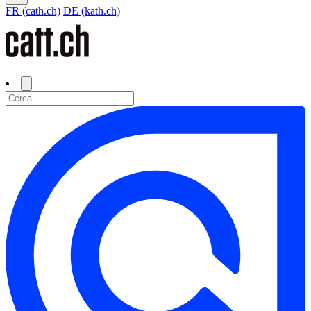
FR (cath.ch)
DE (kath.ch)