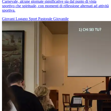
Carnevale, alcune giornate significative sia dal punto di vista
sportivo che spirituale, con momenti di riflessione alternati ad attività
sportiva.
Giovani
Lugano
Sport
Pastorale Giovanile