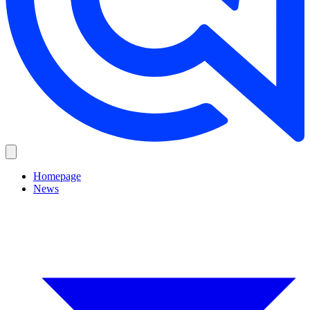
Homepage
News