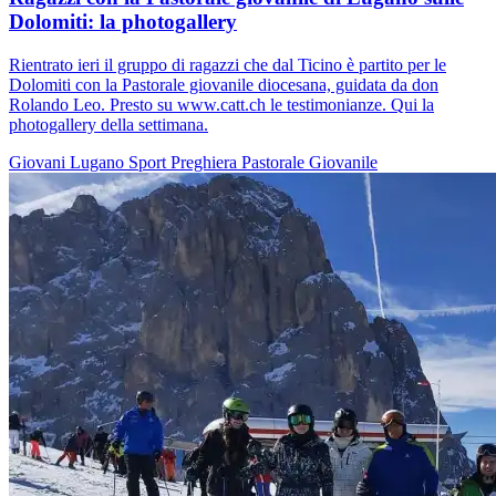
Dolomiti: la photogallery
Rientrato ieri il gruppo di ragazzi che dal Ticino è partito per le
Dolomiti con la Pastorale giovanile diocesana, guidata da don
Rolando Leo. Presto su www.catt.ch le testimonianze. Qui la
photogallery della settimana.
Giovani
Lugano
Sport
Preghiera
Pastorale Giovanile