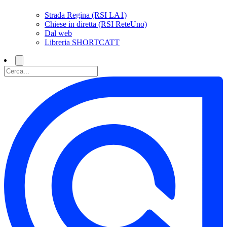
Strada Regina (RSI LA1)
Chiese in diretta (RSI ReteUno)
Dal web
Libreria SHORTCATT