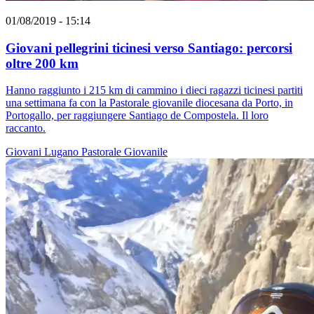
01/08/2019 - 15:14
Giovani pellegrini ticinesi verso Santiago: percorsi
oltre 200 km
Hanno raggiunto i 215 km di cammino i dieci ragazzi ticinesi partiti
una settimana fa con la Pastorale giovanile diocesana da Porto, in
Portogallo, per raggiungere Santiago de Compostela. Il loro
raccanto.
Giovani
Lugano
Pastorale Giovanile