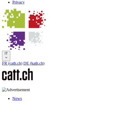
Privacy
IT
FR (cath.ch)
DE (kath.ch)
News