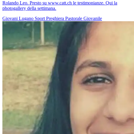
Rolando Leo. Presto su www.catt.ch le testimonianze. Qui la
photogallery della settimana.
Giovani
Lugano
Sport
Preghiera
Pastorale Giovanile