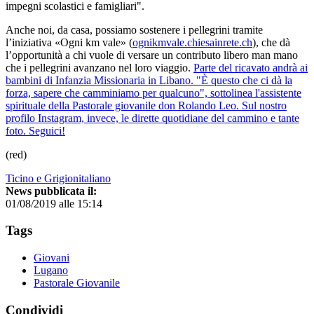
impegni scolastici e famigliari".
Anche noi, da casa, possiamo sostenere i pellegrini tramite
l’iniziativa «Ogni km vale» (
ognikmvale.chiesainrete.ch
), che dà
l’opportunità a chi vuole di versare un contributo libero man mano
che i pellegrini avanzano nel loro viaggio.
Parte del ricavato andrà ai
bambini di Infanzia Missionaria in Libano. "È questo che ci dà la
forza, sapere che camminiamo per qualcuno", sottolinea l'assistente
spirituale della Pastorale giovanile don Rolando Leo.
Sul nostro
profilo Instagram, invece, le dirette quotidiane del cammino e tante
foto. Seguici!
(red)
Ticino e Grigionitaliano
News pubblicata il:
01/08/2019 alle 15:14
Tags
Giovani
Lugano
Pastorale Giovanile
Condividi