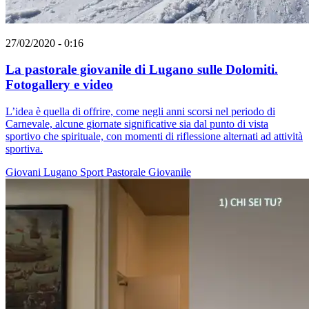
27/02/2020 - 0:16
La pastorale giovanile di Lugano sulle Dolomiti.
Fotogallery e video
L’idea è quella di offrire, come negli anni scorsi nel periodo di
Carnevale, alcune giornate significative sia dal punto di vista
sportivo che spirituale, con momenti di riflessione alternati ad attività
sportiva.
Giovani
Lugano
Sport
Pastorale Giovanile