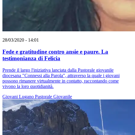
28/03/2020 - 14:01
Fede e gratitudine contro ansie e paure. La
testimonianza di Felicia
Prende il largo l'iniziativa lanciata dalla Pastorale giovanile
diocesana "Connessi alla Parola", attraverso la quale i giovani
possono rimanere virtualmente in contatto, raccontando come
vivono la loro quotidianità.
Giovani
Lugano
Pastorale Giovanile