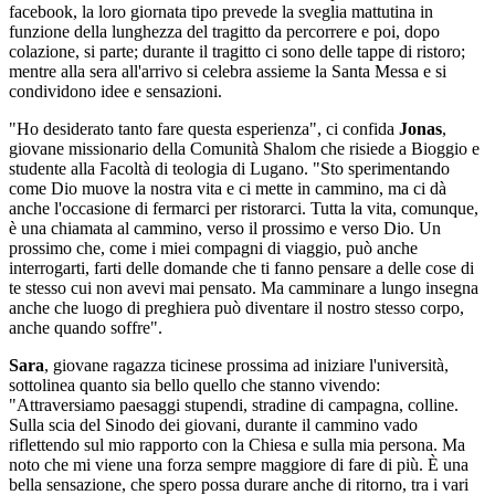
facebook, la loro giornata tipo prevede la sveglia mattutina in
funzione della lunghezza del tragitto da percorrere e poi, dopo
colazione, si parte; durante il tragitto ci sono delle tappe di ristoro;
mentre alla sera all'arrivo si celebra assieme la Santa Messa e si
condividono idee e sensazioni.
"Ho desiderato tanto fare questa esperienza", ci confida
Jonas
,
giovane missionario della Comunità Shalom che risiede a Bioggio e
studente alla Facoltà di teologia di Lugano. "Sto sperimentando
come Dio muove la nostra vita e ci mette in cammino, ma ci dà
anche l'occasione di fermarci per ristorarci. Tutta la vita, comunque,
è una chiamata al cammino, verso il prossimo e verso Dio. Un
prossimo che, come i miei compagni di viaggio, può anche
interrogarti, farti delle domande che ti fanno pensare a delle cose di
te stesso cui non avevi mai pensato. Ma camminare a lungo insegna
anche che luogo di preghiera può diventare il nostro stesso corpo,
anche quando soffre".
Sara
, giovane ragazza ticinese prossima ad iniziare l'università,
sottolinea quanto sia bello quello che stanno vivendo:
"Attraversiamo paesaggi stupendi, stradine di campagna, colline.
Sulla scia del Sinodo dei giovani, durante il cammino vado
riflettendo sul mio rapporto con la Chiesa e sulla mia persona. Ma
noto che mi viene una forza sempre maggiore di fare di più. È una
bella sensazione, che spero possa durare anche di ritorno, tra i vari