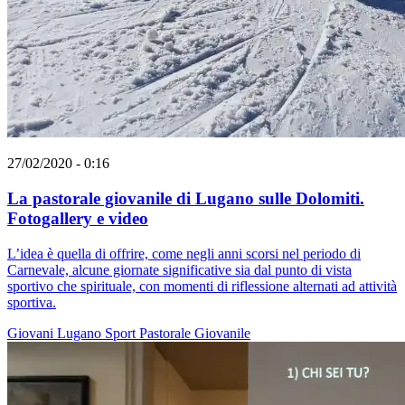
27/02/2020 - 0:16
La pastorale giovanile di Lugano sulle Dolomiti.
Fotogallery e video
L’idea è quella di offrire, come negli anni scorsi nel periodo di
Carnevale, alcune giornate significative sia dal punto di vista
sportivo che spirituale, con momenti di riflessione alternati ad attività
sportiva.
Giovani
Lugano
Sport
Pastorale Giovanile