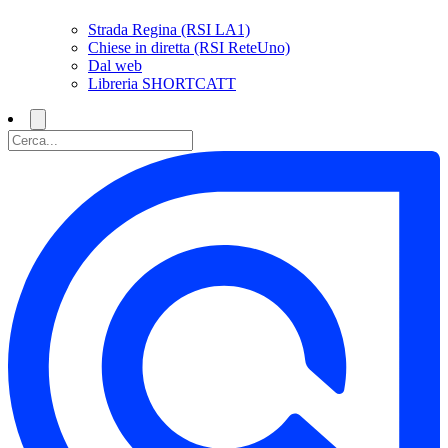
Strada Regina (RSI LA1)
Chiese in diretta (RSI ReteUno)
Dal web
Libreria SHORTCATT