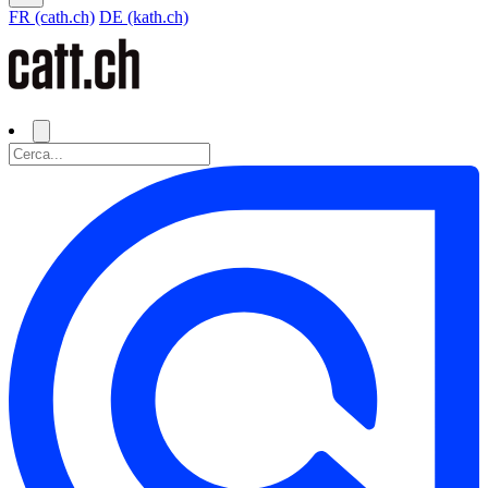
FR (cath.ch)
DE (kath.ch)