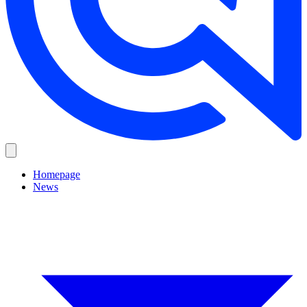
Homepage
News