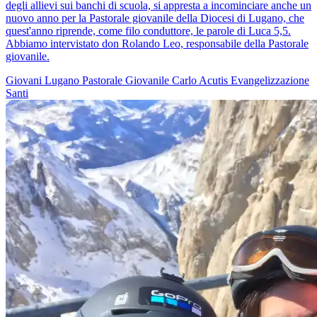
degli allievi sui banchi di scuola, si appresta a incominciare anche un
nuovo anno per la Pastorale giovanile della Diocesi di Lugano, che
quest'anno riprende, come filo conduttore, le parole di Luca 5,5.
Abbiamo intervistato don Rolando Leo, responsabile della Pastorale
giovanile.
Giovani
Lugano
Pastorale Giovanile
Carlo Acutis
Evangelizzazione
Santi