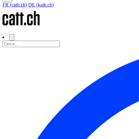
FR (cath.ch)
DE (kath.ch)