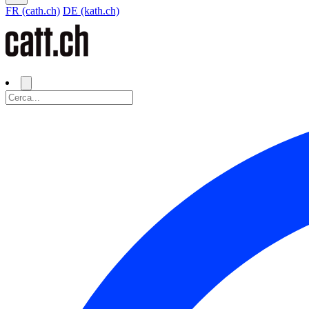
FR (cath.ch)
DE (kath.ch)