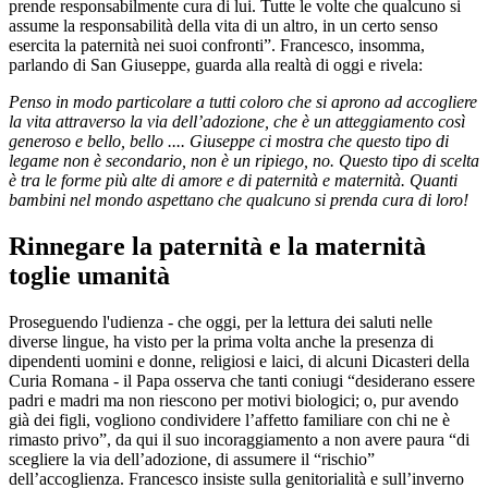
prende responsabilmente cura di lui. Tutte le volte che qualcuno si
assume la responsabilità della vita di un altro, in un certo senso
esercita la paternità nei suoi confronti”. Francesco, insomma,
parlando di San Giuseppe, guarda alla realtà di oggi e rivela:
Penso in modo particolare a tutti coloro che si aprono ad accogliere
la vita attraverso la via dell’adozione, che è un atteggiamento così
generoso e bello, bello .... Giuseppe ci mostra che questo tipo di
legame non è secondario, non è un ripiego, no. Questo tipo di scelta
è tra le forme più alte di amore e di paternità e maternità. Quanti
bambini nel mondo aspettano che qualcuno si prenda cura di loro!
Rinnegare la paternità e la maternità
toglie umanità
Proseguendo l'udienza - che oggi, per la lettura dei saluti nelle
diverse lingue, ha visto per la prima volta anche la presenza di
dipendenti uomini e donne, religiosi e laici, di alcuni Dicasteri della
Curia Romana - il Papa osserva che tanti coniugi “desiderano essere
padri e madri ma non riescono per motivi biologici; o, pur avendo
già dei figli, vogliono condividere l’affetto familiare con chi ne è
rimasto privo”, da qui il suo incoraggiamento a non avere paura “di
scegliere la via dell’adozione, di assumere il “rischio”
dell’accoglienza. Francesco insiste sulla genitorialità e sull’inverno