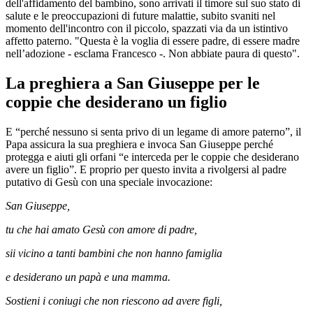
dell'affidamento del bambino, sono arrivati il timore sul suo stato di
salute e le preoccupazioni di future malattie, subito svaniti nel
momento dell'incontro con il piccolo, spazzati via da un istintivo
affetto paterno. "Questa è la voglia di essere padre, di essere madre
nell’adozione - esclama Francesco -. Non abbiate paura di questo".
La preghiera a San Giuseppe per le
coppie che desiderano un figlio
E “perché nessuno si senta privo di un legame di amore paterno”, il
Papa assicura la sua preghiera e invoca San Giuseppe perché
protegga e aiuti gli orfani “e interceda per le coppie che desiderano
avere un figlio”. E proprio per questo invita a rivolgersi al padre
putativo di Gesù con una speciale invocazione:
San Giuseppe,
tu che hai amato Gesù con amore di padre,
sii vicino a tanti bambini che non hanno famiglia
e desiderano un papà e una mamma.
Sostieni i coniugi che non riescono ad avere figli,