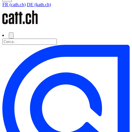
FR (cath.ch)
DE (kath.ch)