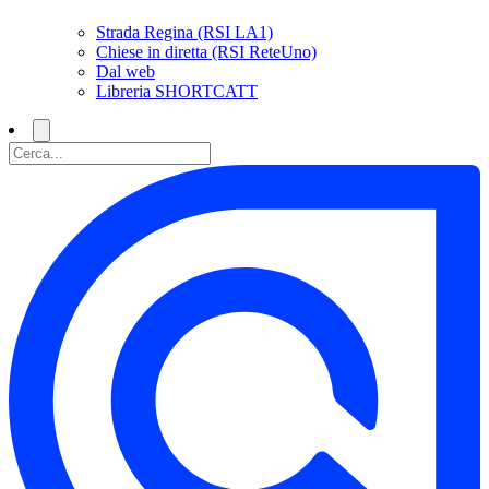
Strada Regina (RSI LA1)
Chiese in diretta (RSI ReteUno)
Dal web
Libreria SHORTCATT