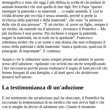
demografico e nota che oggi è più diffusa la scelta di circondarsi di
animali domestici che non quella di fare figli. Per il Papa “questo
rinnegare la paternità e la maternità … ci toglie umanità. E così la
civiltà diviene più vecchia e senza umanità, perché si perde la
ricchezza della paternità e della maternità”, che sono “la pienezza
della vita di una persona”. “È un rischio, sì: avere un figlio, sempre è
un rischio, sia naturale sia d’adozione - riconosce il Pontefice -. Ma
più rischioso è non averne. Più rischioso è negare la paternità,
negare la maternità, sia la reale sia la spirituale”. Francesco
sottolinea inoltre che a un uomo e una donna che non sviluppano il
senso della paternità e della maternità “manca qualcosa, qualcosa di
principale, di importante”. E continua:
Auspico che le istituzioni siano sempre pronte ad aiutare in questo
senso dell’adozione, vigilando con serietà ma anche semplificando
l’iter necessario perché possa realizzarsi il sogno di tanti piccoli che
hanno bisogno di una famiglia, e di tanti sposi che desiderano
donarsi nell’amore.
La testimonianza di un'adozione
E sui sentimenti che un'adozione può far sbocciare, il Pontefice ha
raccontato la testimonianza di un medico che non aveva figli e che
con la moglie ha deciso di adottarne uno. Giunto il momento