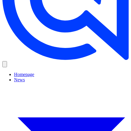
Homepage
News