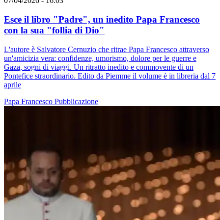
07/04/2026 - 16:03
Esce il libro "Padre", un inedito Papa Francesco
con la sua "follia di Dio"
L'autore è Salvatore Cernuzio che ritrae Papa Francesco attraverso
un'amicizia vera: confidenze, umorismo, dolore per le guerre e
Gaza, sogni di viaggi. Un ritratto inedito e commovente di un
Pontefice straordinario. Edito da Piemme il volume è in libreria dal 7
aprile
Papa Francesco
Pubblicazione