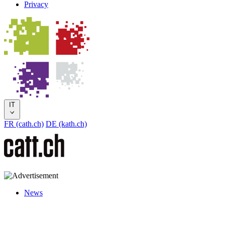
Privacy
IT
FR (cath.ch)
DE (kath.ch)
News