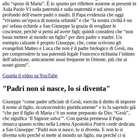
allo “sposo di Maria”. È lo spunto per riflettere assieme ai presenti in
Aula Paolo VI sulla paternità e sulla maternità e sul senso più
profondo dell’essere padri o madri. Il Papa evidenzia che oggi
“viviamo un’epoca di notoria orfanità” e che “la nostra civiltà è un
po' orfana echiede a San Giuseppe la grazia di svegliare le
coscienze, perchè si pensi ad avere figli; quindi considera che “non
basta mettere al mondo un figlio” per dirsi padre o madre. Un
esempio calzante è proprio Giuseppe, che, come scrivono gli
evangelisti Matteo e Luca che non è il padre biologico di Gesù, ma
per comprendere la sua paternità legale Francesco richiama l’istituto
dell’adozione, anticamente assai frequente in Oriente, più che ai
nostri giorni”.
Guarda il video su YouTube
"Padri non si nasce, lo si diventa"
Giuseppe “come padre ufficiale di Gesù, esercita il diritto di imporre
il nome al figlio, riconoscendolo giuridicamente” e lo fa sapendo già
“che per il figlio di Maria c’è un nome preparato da Dio: “Gesù”,
che significa ‘Il Signore salva’”. Con questa premessa il Papa
rimarca quanto scritto nella Lettera Apostolica
Patris corde
dedicata
a San Giuseppe: “Padri non si nasce, lo si diventa. E non lo si
diventa solo perché si mette al mondo un figlio, ma perché ci si