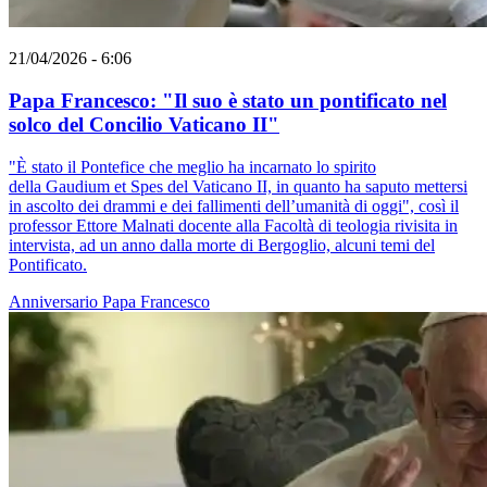
21/04/2026 - 6:06
Papa Francesco: "Il suo è stato un pontificato nel
solco del Concilio Vaticano II"
"È stato il Pontefice che meglio ha incarnato lo spirito
della Gaudium et Spes del Vaticano II, in quanto ha saputo mettersi
in ascolto dei drammi e dei fallimenti dell’umanità di oggi", così il
professor Ettore Malnati docente alla Facoltà di teologia rivisita in
intervista, ad un anno dalla morte di Bergoglio, alcuni temi del
Pontificato.
Anniversario
Papa Francesco