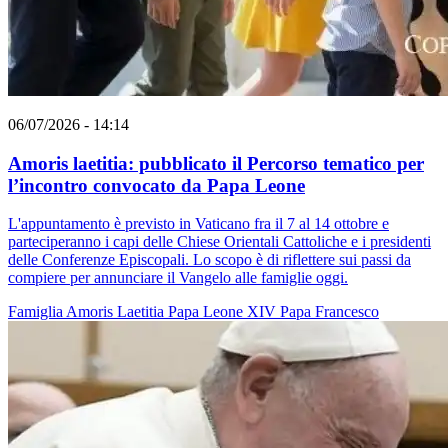
06/07/2026 - 14:14
Amoris laetitia: pubblicato il Percorso tematico per
l’incontro convocato da Papa Leone
L'appuntamento è previsto in Vaticano fra il 7 al 14 ottobre e
parteciperanno i capi delle Chiese Orientali Cattoliche e i presidenti
delle Conferenze Episcopali. Lo scopo è di riflettere sui passi da
compiere per annunciare il Vangelo alle famiglie oggi.
Famiglia
Amoris Laetitia
Papa Leone XIV
Papa Francesco