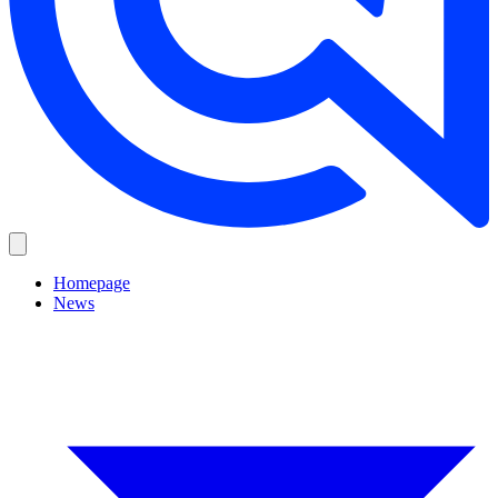
Homepage
News