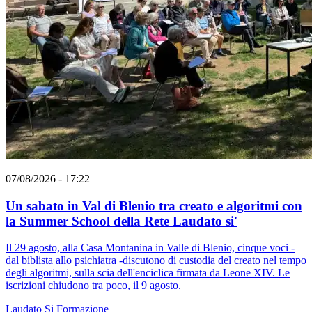
07/08/2026 - 17:22
Un sabato in Val di Blenio tra creato e algoritmi con
la Summer School della Rete Laudato si'
Il 29 agosto, alla Casa Montanina in Valle di Blenio, cinque voci -
dal biblista allo psichiatra -discutono di custodia del creato nel tempo
degli algoritmi, sulla scia dell'enciclica firmata da Leone XIV. Le
iscrizioni chiudono tra poco, il 9 agosto.
Laudato Si
Formazione