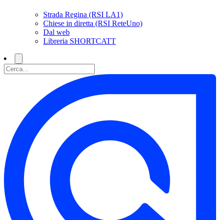
Strada Regina (RSI LA1)
Chiese in diretta (RSI ReteUno)
Dal web
Libreria SHORTCATT