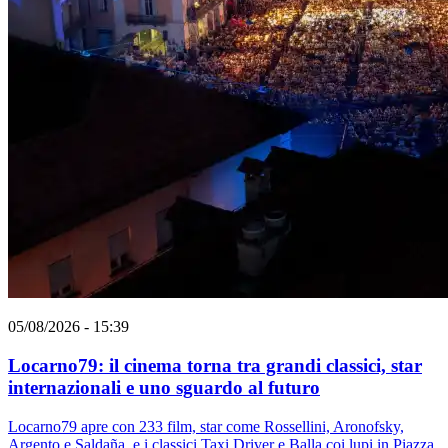
05/08/2026 - 15:39
Locarno79: il cinema torna tra grandi classici, star
internazionali e uno sguardo al futuro
Locarno79 apre con 233 film, star come Rossellini, Aronofsky,
Argento e Saldaña, e i classici Taxi Driver e Balla coi lupi in Piazza