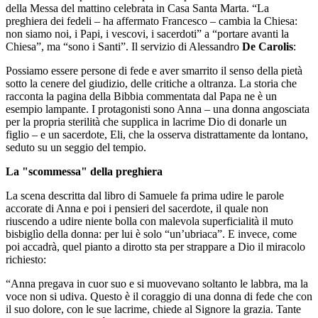
della Messa del mattino celebrata in Casa Santa Marta. “La
preghiera dei fedeli – ha affermato Francesco – cambia la Chiesa:
non siamo noi, i Papi, i vescovi, i sacerdoti” a “portare avanti la
Chiesa”, ma “sono i Santi”. Il servizio di Alessandro
De Carolis
:
Possiamo essere persone di fede e aver smarrito il senso della pietà
sotto la cenere del giudizio, delle critiche a oltranza. La storia che
racconta la pagina della Bibbia commentata dal Papa ne è un
esempio lampante. I protagonisti sono Anna – una donna angosciata
per la propria sterilità che supplica in lacrime Dio di donarle un
figlio – e un sacerdote, Eli, che la osserva distrattamente da lontano,
seduto su un seggio del tempio.
La "scommessa" della preghiera
La scena descritta dal libro di Samuele fa prima udire le parole
accorate di Anna e poi i pensieri del sacerdote, il quale non
riuscendo a udire niente bolla con malevola superficialità il muto
bisbiglìo della donna: per lui è solo “un’ubriaca”. E invece, come
poi accadrà, quel pianto a dirotto sta per strappare a Dio il miracolo
richiesto:
“Anna pregava in cuor suo e si muovevano soltanto le labbra, ma la
voce non si udiva. Questo è il coraggio di una donna di fede che con
il suo dolore, con le sue lacrime, chiede al Signore la grazia. Tante