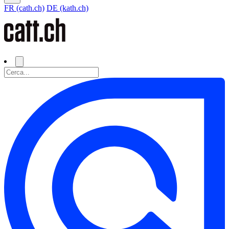
FR (cath.ch)
DE (kath.ch)