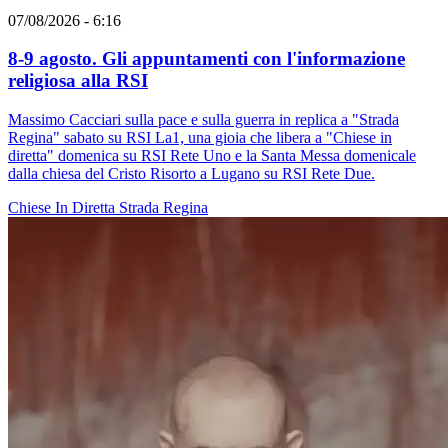
07/08/2026 - 6:16
8-9 agosto. Gli appuntamenti con l'informazione
religiosa alla RSI
Massimo Cacciari sulla pace e sulla guerra in replica a "Strada
Regina" sabato su RSI La1, una gioia che libera a "Chiese in
diretta" domenica su RSI Rete Uno e la Santa Messa domenicale
dalla chiesa del Cristo Risorto a Lugano su RSI Rete Due.
Chiese In Diretta
Strada Regina