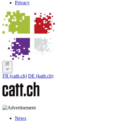
Privacy
IT
FR (cath.ch)
DE (kath.ch)
News