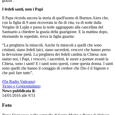
grazia”.
I fedeli santi, non i Papi
Il Papa ricorda ancora la storia di quell'uomo di Buenos Aires che,
con la figlia di 9 anni ricoverata in fin di vita, va di notte dalla
Vergine di Lujàn e passa la notte aggrappato alla cancellata del
Santuario a chiedere la grazia della guarigione. E la mattina dopo,
ritornando in ospedale, trova la figlia guarita:
“La preghiera fa miracoli. Anche fa miracoli a quelli che sono
cristiani, siano fedeli laici, siano sacerdoti, vescovi che hanno perso
la devozione pietà. La preghiera dei fedeli cambia la Chiesa: non
siamo noi, i Papi, i vescovi, i sacerdoti, le suore a portare avanti la
Chiesa, sono i santi! E i santi sono questi, come questa donna. I santi
sono quelli che hanno il coraggio di credere che Dio è il Signore e
che può fare tutto”.
(Da Radio Vaticana)
Ticino e Grigionitaliano
News pubblicata il:
14/01/2016 alle 9:51
Foto