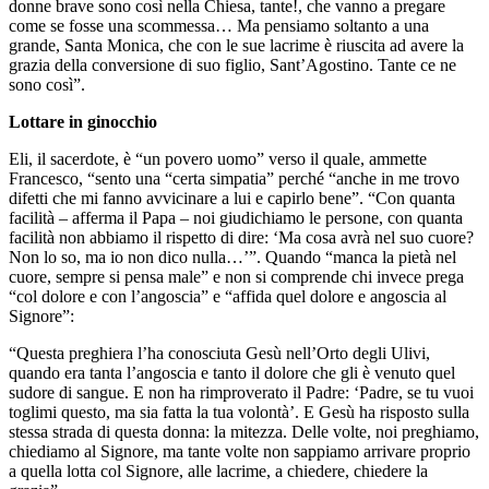
donne brave sono così nella Chiesa, tante!, che vanno a pregare
come se fosse una scommessa… Ma pensiamo soltanto a una
grande, Santa Monica, che con le sue lacrime è riuscita ad avere la
grazia della conversione di suo figlio, Sant’Agostino. Tante ce ne
sono così”.
Lottare in ginocchio
Eli, il sacerdote, è “un povero uomo” verso il quale, ammette
Francesco, “sento una “certa simpatia” perché “anche in me trovo
difetti che mi fanno avvicinare a lui e capirlo bene”. “Con quanta
facilità – afferma il Papa – noi giudichiamo le persone, con quanta
facilità non abbiamo il rispetto di dire: ‘Ma cosa avrà nel suo cuore?
Non lo so, ma io non dico nulla…’”. Quando “manca la pietà nel
cuore, sempre si pensa male” e non si comprende chi invece prega
“col dolore e con l’angoscia” e “affida quel dolore e angoscia al
Signore”:
“Questa preghiera l’ha conosciuta Gesù nell’Orto degli Ulivi,
quando era tanta l’angoscia e tanto il dolore che gli è venuto quel
sudore di sangue. E non ha rimproverato il Padre: ‘Padre, se tu vuoi
toglimi questo, ma sia fatta la tua volontà’. E Gesù ha risposto sulla
stessa strada di questa donna: la mitezza. Delle volte, noi preghiamo,
chiediamo al Signore, ma tante volte non sappiamo arrivare proprio
a quella lotta col Signore, alle lacrime, a chiedere, chiedere la