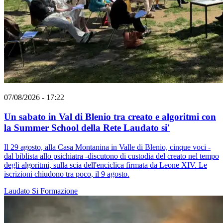
07/08/2026 - 17:22
Un sabato in Val di Blenio tra creato e algoritmi con
la Summer School della Rete Laudato si'
Il 29 agosto, alla Casa Montanina in Valle di Blenio, cinque voci -
dal biblista allo psichiatra -discutono di custodia del creato nel tempo
degli algoritmi, sulla scia dell'enciclica firmata da Leone XIV. Le
iscrizioni chiudono tra poco, il 9 agosto.
Laudato Si
Formazione