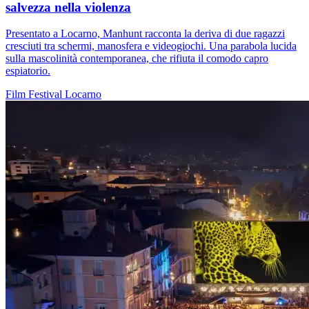
salvezza nella violenza
Presentato a Locarno, Manhunt racconta la deriva di due ragazzi
cresciuti tra schermi, manosfera e videogiochi. Una parabola lucida
sulla mascolinità contemporanea, che rifiuta il comodo capro
espiatorio.
Film
Festival
Locarno