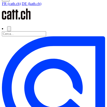
FR (cath.ch)
DE (kath.ch)