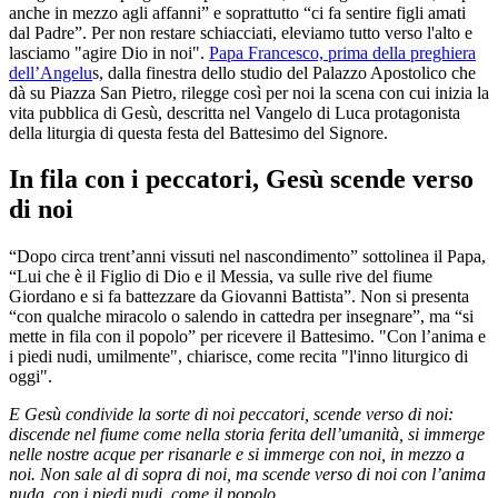
anche in mezzo agli affanni” e soprattutto “ci fa sentire figli amati
dal Padre”. Per non restare schiacciati, eleviamo tutto verso l'alto e
lasciamo "agire Dio in noi".
Papa Francesco, prima della preghiera
dell’Angelu
s, dalla finestra dello studio del Palazzo Apostolico che
dà su Piazza San Pietro, rilegge così per noi la scena con cui inizia la
vita pubblica di Gesù, descritta nel Vangelo di Luca protagonista
della liturgia di questa festa del Battesimo del Signore.
In fila con i peccatori, Gesù scende verso
di noi
“Dopo circa trent’anni vissuti nel nascondimento” sottolinea il Papa,
“Lui che è il Figlio di Dio e il Messia, va sulle rive del fiume
Giordano e si fa battezzare da Giovanni Battista”. Non si presenta
“con qualche miracolo o salendo in cattedra per insegnare”, ma “si
mette in fila con il popolo” per ricevere il Battesimo. "Con l’anima e
i piedi nudi, umilmente", chiarisce, come recita "l'inno liturgico di
oggi".
E Gesù condivide la sorte di noi peccatori, scende verso di noi:
discende nel fiume come nella storia ferita dell’umanità, si immerge
nelle nostre acque per risanarle e si immerge con noi, in mezzo a
noi. Non sale al di sopra di noi, ma scende verso di noi con l’anima
nuda, con i piedi nudi, come il popolo.