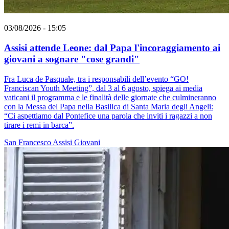
03/08/2026 - 15:05
Assisi attende Leone: dal Papa l'incoraggiamento ai
giovani a sognare "cose grandi"
Fra Luca de Pasquale, tra i responsabili dell’evento “GO!
Franciscan Youth Meeting”, dal 3 al 6 agosto, spiega ai media
vaticani il programma e le finalità delle giornate che culmineranno
con la Messa del Papa nella Basilica di Santa Maria degli Angeli:
“Ci aspettiamo dal Pontefice una parola che inviti i ragazzi a non
tirare i remi in barca”.
San Francesco
Assisi
Giovani