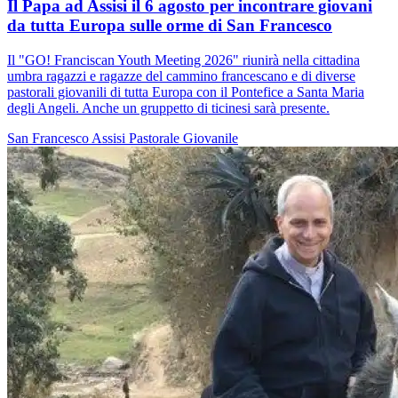
Il Papa ad Assisi il 6 agosto per incontrare giovani
da tutta Europa sulle orme di San Francesco
Il "GO! Franciscan Youth Meeting 2026" riunirà nella cittadina
umbra ragazzi e ragazze del cammino francescano e di diverse
pastorali giovanili di tutta Europa con il Pontefice a Santa Maria
degli Angeli. Anche un gruppetto di ticinesi sarà presente.
San Francesco
Assisi
Pastorale Giovanile