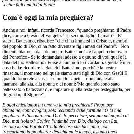
sentire figli amati dal Padre.
Com'è oggi la mia preghiera?
Anche a noi, infatti, ricorda Francesco, “quando preghiamo, il Padre
dice, come a Gesù nel Vangelo: ‘Tu sei mio figlio, l’amato’”. E’
stato il Battesimo, ribadisce “che ci ha immersi in Cristo e, membri
del popolo di Dio, ci ha fatto diventare figli amati del Padre”. "Non
dimentichiamo la data del nostro Battesimo! - è l'appello rinnovato
del Pontefice - Se io domandassi adesso a ognuno di voi: qual è la
data del tuo Battesimo? Forse alcuni non lo ricordano. Questa è una
cosa bella: ricordare la data del Battesimo, perché è la nostra
rinascita, il momento nel quale siamo stati figli di Dio con Gesù! E
quando tornerete a casa – se non lo sapete – domandate alla
mamma, alla zia, alla nonna o ai nonni: 'Ma quando sono stato
battezzato o battezzata?', e imparare quella festa per festeggiarla, per
ringraziare il Signore".
E oggi chiediamoci: come va la mia preghiera? Prego per
abitudine, controvoglia, solo recitando delle formule? O la mia
preghiera è l’incontro con Dio? Io peccatore, sempre nel popolo di
Dio, mai isolato? Coltivo l’intimità con Dio, dialogo con Lui,
ascolto la sua Parola? Tra tante cose che facciamo, non
trascuriamo la preghiera: dedichiamole tempo, usiamo brevi