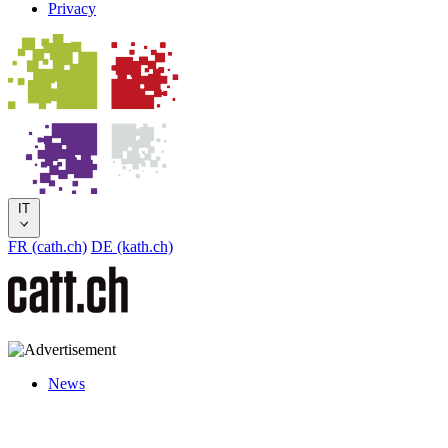
Privacy
IT
FR (cath.ch)
DE (kath.ch)
News