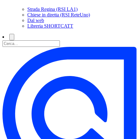
Strada Regina (RSI LA1)
Chiese in diretta (RSI ReteUno)
Dal web
Libreria SHORTCATT