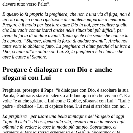
elevare tutto verso l’alto”.
E questo lo fa proprio la preghiera, che non è una via di fuga, non è
un rito magico o una ripetizione di cantilene imparate a memoria.
Pregare è il modo per lasciare agire Dio in noi, per cogliere quello
che Lui vuole comunicarci anche nelle situazioni più difficili, per
avere la forza di andare avanti. Tanta gente che sente che non ce la
fa e prega: “Signore, dammi la forza di andare avanti”. Anche noi,
tante volte lo abbiamo fatto. La preghiera ci aiuta perché ci unisce a
Dio, ci apre all’incontro con Lui. Sì, la preghiera è la chiave che
apre il cuore al Signore.
Pregare è dialogare con Dio e anche
sfogarsi con Lui
Preghiera, prosegue il Papa, “è dialogare con Dio, è ascoltare la sua
Parola, è adorare: stare in silenzio affidandogli ciò che viviamo”. E a
volte “è anche gridare a Lui come Giobbe, sfogarsi con Lui”. "Lui è
padre - ribadisce - Lui ci capisce bene. Lui mai si arrabbia con noi".
La preghiera - per usare una bella immagine del Vangelo di oggi -
“apre il cielo”: dà ossigeno alla vita, respiro anche in mezzo agli
affanni e fa vedere le cose in modo più ampio. Soprattutto, ci
permette di fare la stessa esperienza di Gesù al Giordano: ci fa