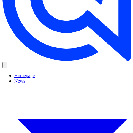
Homepage
News