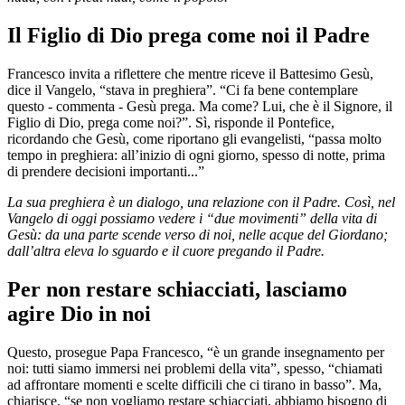
Il Figlio di Dio prega come noi il Padre
Francesco invita a riflettere che mentre riceve il Battesimo Gesù,
dice il Vangelo, “stava in preghiera”. “Ci fa bene contemplare
questo - commenta - Gesù prega. Ma come? Lui, che è il Signore, il
Figlio di Dio, prega come noi?”. Sì, risponde il Pontefice,
ricordando che Gesù, come riportano gli evangelisti, “passa molto
tempo in preghiera: all’inizio di ogni giorno, spesso di notte, prima
di prendere decisioni importanti...”
La sua preghiera è un dialogo, una relazione con il Padre. Così, nel
Vangelo di oggi possiamo vedere i “due movimenti” della vita di
Gesù: da una parte scende verso di noi, nelle acque del Giordano;
dall’altra eleva lo sguardo e il cuore pregando il Padre.
Per non restare schiacciati, lasciamo
agire Dio in noi
Questo, prosegue Papa Francesco, “è un grande insegnamento per
noi: tutti siamo immersi nei problemi della vita”, spesso, “chiamati
ad affrontare momenti e scelte difficili che ci tirano in basso”. Ma,
chiarisce, “se non vogliamo restare schiacciati, abbiamo bisogno di