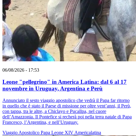
06/08/2026 - 17:53
Leone "pellegrino" in America Latina: dal 6 al 17
novembre in Uruguay, Argentina e Perù
Annunciato il sesto viaggio apostolico che vedrà il Papa far ritorno
in quello che è stato il Paese di missione per oltre vent’anni, il Perù,
con tappa, tra le altre, a Chiclayo e Pucallpa, nel cuore
dell’Amazzonia. Il Pontefice si recherà poi nella terra natale di Papa
Francesco, l’Argentina, e nell’Uruguay.
Viaggio Apostolico
Papa Leone XIV
Americalatina