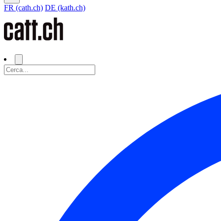
FR (cath.ch)
DE (kath.ch)