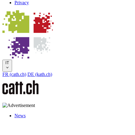
Privacy
IT
FR (cath.ch)
DE (kath.ch)
News