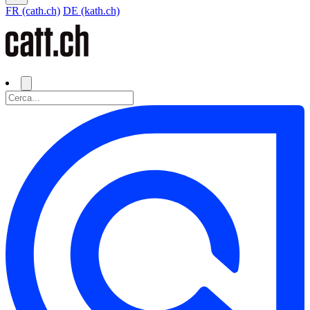
FR (cath.ch)
DE (kath.ch)