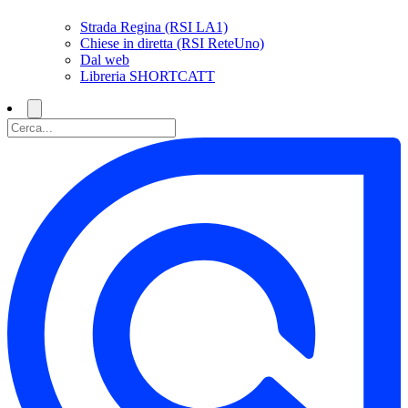
Strada Regina (RSI LA1)
Chiese in diretta (RSI ReteUno)
Dal web
Libreria SHORTCATT