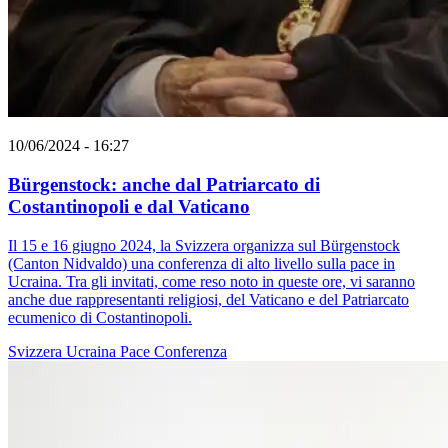
10/06/2024 - 16:27
Bürgenstock: anche dal Patriarcato di
Costantinopoli e dal Vaticano
Il 15 e 16 giugno 2024, la Svizzera organizza sul Bürgenstock
(Canton Nidvaldo) una conferenza di alto livello sulla pace in
Ucraina. Tra gli invitati, come reso noto in queste ore, vi saranno
anche due rappresentanti religiosi, del Vaticano e del Patriarcato
ecumenico di Costantinopoli.
Svizzera
Ucraina
Pace
Conferenza