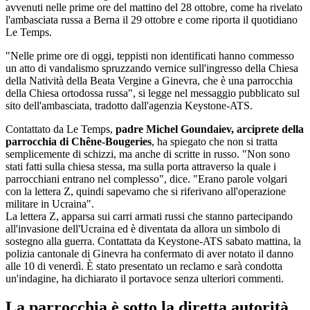
avvenuti nelle prime ore del mattino del 28 ottobre, come ha rivelato
l'ambasciata russa a Berna il 29 ottobre e come riporta il quotidiano
Le Temps.
"Nelle prime ore di oggi, teppisti non identificati hanno commesso
un atto di vandalismo spruzzando vernice sull'ingresso della Chiesa
della Natività della Beata Vergine a Ginevra, che è una parrocchia
della Chiesa ortodossa russa", si legge nel messaggio pubblicato sul
sito dell'ambasciata, tradotto dall'agenzia Keystone-ATS.
Contattato da Le Temps,
padre Michel Goundaiev, arciprete della
parrocchia di Chêne-Bougeries
, ha spiegato che non si tratta
semplicemente di schizzi, ma anche di scritte in russo. "Non sono
stati fatti sulla chiesa stessa, ma sulla porta attraverso la quale i
parrocchiani entrano nel complesso", dice. "Erano parole volgari
con la lettera Z, quindi sapevamo che si riferivano all'operazione
militare in Ucraina".
La lettera Z, apparsa sui carri armati russi che stanno partecipando
all'invasione dell'Ucraina ed è diventata da allora un simbolo di
sostegno alla guerra. Contattata da Keystone-ATS sabato mattina, la
polizia cantonale di Ginevra ha confermato di aver notato il danno
alle 10 di venerdì. È stato presentato un reclamo e sarà condotta
un'indagine, ha dichiarato il portavoce senza ulteriori commenti.
La parrocchia è sotto la diretta autorità