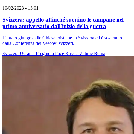
10/02/2023 - 13:01
Svizzera: appello affinché suonino le campane nel
primo anniversario dall'inizio della guerra
L'invito giunge dalle Chiese cristiane in Svizzera ed è sostenuto
dalla Conferenza dei Vescovi svizzeri.
Svizzera
Ucraina
Preghiera
Pace
Russia
Vittime
Berna