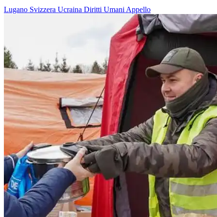
Lugano
Svizzera
Ucraina
Diritti Umani
Appello