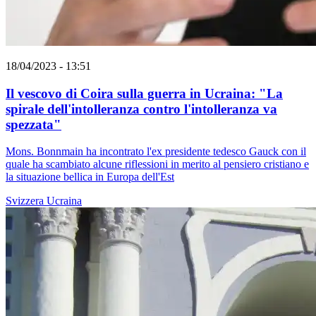
18/04/2023 - 13:51
Il vescovo di Coira sulla guerra in Ucraina: "La
spirale dell'intolleranza contro l'intolleranza va
spezzata"
Mons. Bonnmain ha incontrato l'ex presidente tedesco Gauck con il
quale ha scambiato alcune riflessioni in merito al pensiero cristiano e
la situazione bellica in Europa dell'Est
Svizzera
Ucraina