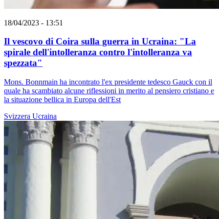
18/04/2023 - 13:51
Il vescovo di Coira sulla guerra in Ucraina: "La
spirale dell'intolleranza contro l'intolleranza va
spezzata"
Mons. Bonnmain ha incontrato l'ex presidente tedesco Gauck con il
quale ha scambiato alcune riflessioni in merito al pensiero cristiano e
la situazione bellica in Europa dell'Est
Svizzera
Ucraina