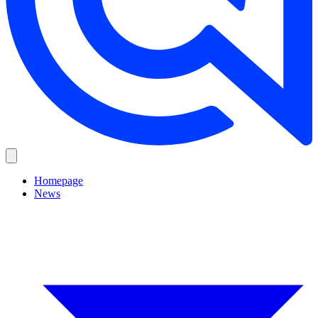
Homepage
News