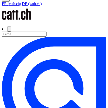
FR (cath.ch)
DE (kath.ch)