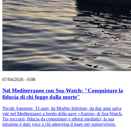
07/04/2026 - 6:08
Nel Mediterraneo con Sea-Watch: "Conquistare la
fiducia di chi fugge dalla morte"
Nicole Agustoni, 33 anni, da Morbio Inferiore, da due anni salva
vite nel Mediterraneo a bordo della nave «Aurora» di Sea-Watch.
Tra soccorsi, fiducia da conquistare e silenzi mediatici, la sua
missione è dare voce a chi attraversa il mare per sopravvivere.