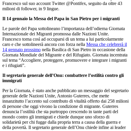
Francesco sul suo account Twitter @Pontifex, seguito da oltre 43
milioni di follower, in 9 lingue.
Il 14 gennaio la Messa del Papa in San Pietro per i migranti
Le parole del Papa sottolineano l’importanza dell’odierna Giornata
Internazionale dei Migranti promossa dalle Nazioni Unite.
Francesco torna così ad occuparsi di un tema a lui particolarmente
caro e che sottolineerà ancora con forza nella
Messa che celebrerà il
14 gennaio prossimo
nella Basilica di San Pietro in occasione della
Giornata Mondiale del Migrante e del Rifugiato. Giornata incentrata
sul tema “Accogliere, proteggere, promuovere e integrare i migranti
e i rifugiati”.
Il segretario generale dell’Onu: combattere l’ostilità contro gli
immigrati
Per la Giornata, è stato anche pubblicato un messaggio del segretario
generale delle Nazioni Unite, Antonio Guterres, che mette
innanzitutto l’accento sul contributo di vitalità offerto dai 258 milioni
di persone che oggi vivono la condizione di migrante. Guterres
denuncia l’ostilità che sta purtroppo crescendo in tante parti del
mondo contro gli immigrati e chiede dunque uno sforzo di
solidarietà per chi fugge dalla propria terra a causa della guerra e
della povertà. Il segretario generale dell’Onu chiede infine ai leader