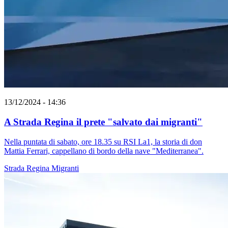
13/12/2024 - 14:36
A Strada Regina il prete "salvato dai migranti"
Nella puntata di sabato, ore 18.35 su RSI La1, la storia di don
Mattia Ferrari, cappellano di bordo della nave "Mediterranea".
Strada Regina
Migranti