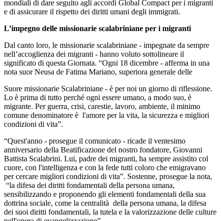
mondiali di dare seguito agli accordi Global Compact per i migranti
e di assicurare il rispetto dei diritti umani degli immigrati.
L’impegno delle missionarie scalabriniane per i migranti
Dal canto loro, le missionarie scalabriniane - impegnate da sempre
nell’accoglienza dei migranti - hanno voluto sottolineare il
significato di questa Giornata. “Ogni 18 dicembre - afferma in una
nota suor Neusa de Fatima Mariano, superiora generale delle
Suore missionarie Scalabriniane - è per noi un giorno di riflessione.
Lo è prima di tutto perché ogni essere umano, a modo suo, è
migrante. Per guerra, crisi, carestie, lavoro, ambiente, il minimo
comune denominatore è l'amore per la vita, la sicurezza e migliori
condizioni di vita”.
“Quest'anno - prosegue il comunicato - ricade il ventesimo
anniversario della Beatificazione del nostro fondatore, Giovanni
Battista Scalabrini. Lui, padre dei migranti, ha sempre assistito col
cuore, con l'intelligenza e con la fede tutti coloro che emigravano
per cercare migliori condizioni di vita”. Sostenne, prosegue la nota,
“la difesa dei diritti fondamentali della persona umana,
sensibilizzando e proponendo gli elementi fondamentali della sua
dottrina sociale, come la centralità della persona umana, la difesa
dei suoi diritti fondamentali, la tutela e la valorizzazione delle culture
nell'opera di evangelizzazione”.