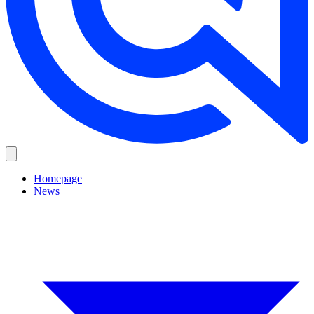
Homepage
News