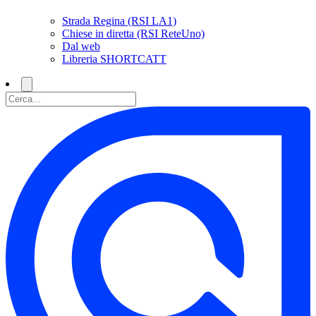
Strada Regina (RSI LA1)
Chiese in diretta (RSI ReteUno)
Dal web
Libreria SHORTCATT