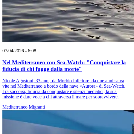
07/04/2026 - 6:08
Nel Mediterraneo con Sea-Watch: "Conquistare la
fiducia di chi fugge dalla morte"
Nicole Agustoni, 33 anni, da Morbio Inferiore, da due anni salva
vite nel Mediterraneo a bordo della nave «Aurora» di Sea-Watch.
Tra soccorsi, fiducia da conquistare e silenzi mediatici, la sua
missione è dare voce a chi attraversa il mare per sopravvivere.
Mediterraneo
Migranti