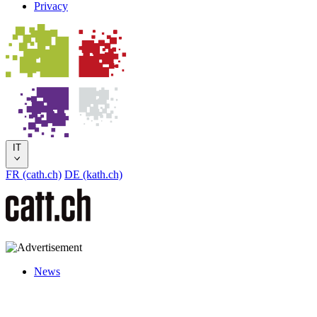
Privacy
IT
FR (cath.ch)
DE (kath.ch)
News