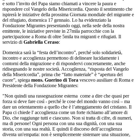
e sotto l’invito del Papa siamo chiamati a vincere la paura e
rispondere col Vangelo della Misericordia. Questo il sentimento che
ispirerà le iniziative della prossima Giornata mondiale del migrante e
del rifugiato, domenica 17 gennaio. Lo ha evidenziato la
Fondazione Migrantes presentando oggi, nella sede della nostra
emittente, le iniziative previste in 27mila parrocchie con la
partecipazione a Roma di oltre 5mila tra migranti e rifugiati. Il
servizio di
Gabriella Ceraso
:
Domenica sarà la “festa dell’incontro”, perché solo solidarietà,
incontro e accoglienza permettono di delineare lucidamente i
contorni della migrazione e di rispondervi concretamente, anche
ridisegnando le nostre società. Accoglienza, “risposta del Vangelo
della Misericordia”, prima che “fatto materiale” è “apertura del
cuore”, spiega
mons. Guerino di Tora
vescovo ausiliare di Roma e
Presidente della Fondazione Migrantes:
"Non quindi una rassegnazione esterna come a dire che quasi per
forza si deve fare così - perché le cose del mondo vanno così – ma
dare un orientamento a quello che è l’atteggiamento del cristiano. Il
Papa ci chiede l' accoglienza come un forte richiamo all’amore di
Dio, che raggiunge tutti e ciascuno. Non si tratta di cifre, di numeri,
ma di persone! Ogni persona con una sua dignità, con una sua
storia, con una sua realtà. E quindi il discorso dell’accoglienza
diventa un'empatia: non è semplicemente sistemare una situazione,