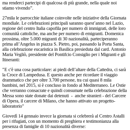
ma renderci partecipi di qualcosa di più grande, nella quale noi
stiamo vivendo”.
27mila le parrocchie italiane coinvolte nelle iniziative della Giornata
mondiale. Le celebrazioni principali saranno quest’anno nel Lazio,
regione del centro Italia capofila per numero di immigrati, delle loro
comunità cattoliche, ma anche per numero di emigranti. Domenica
prossima, oltre 5.000 migranti di 30 nazionalità, parteciperanno
prima all’Angelus in piazza S. Pietro, poi, passando la Porta Santa,
alla celebrazione eucaristica in Basilica presieduta dal card. Antonio
Maria Vegliò, presidente del Pontifcio Consiglio per i Migranti e gli
Itineranti:
"E c'è una cosa particolare: ai piedi dell’altare della Cattedra, ci sarà
la Croce di Lampedusa. E questo anche per ricordare il viaggio
drammatico che per oltre 3.700 persone, tra cui quasi 8 mila
bambini, nel 2015, si è concluso in fondo al Mediterraneo. Le Ostie
che verranno consacrate e quindi consumate nella celebrazione della
Messa sono state donate dai detenuti - anche stranieri - del Carcere
di Opera, il carcere di Milano, che hanno attivato un progetto-
laboratorio"
Giovedì 14 gennaio invece la giornata si celebrerà al Centro Astalli
per i rifugiati, con un momento di preghiera e testimonianza alla
presenza di famiglie di 10 nazionalità diverse: