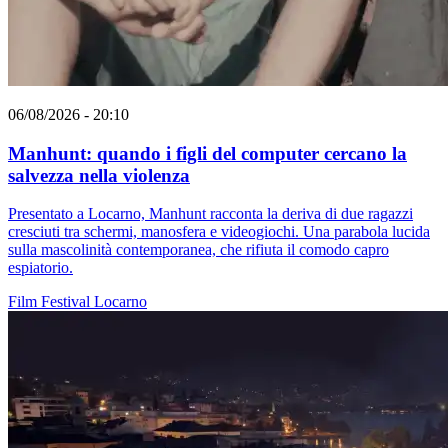
06/08/2026 - 20:10
Manhunt: quando i figli del computer cercano la
salvezza nella violenza
Presentato a Locarno, Manhunt racconta la deriva di due ragazzi
cresciuti tra schermi, manosfera e videogiochi. Una parabola lucida
sulla mascolinità contemporanea, che rifiuta il comodo capro
espiatorio.
Film
Festival
Locarno