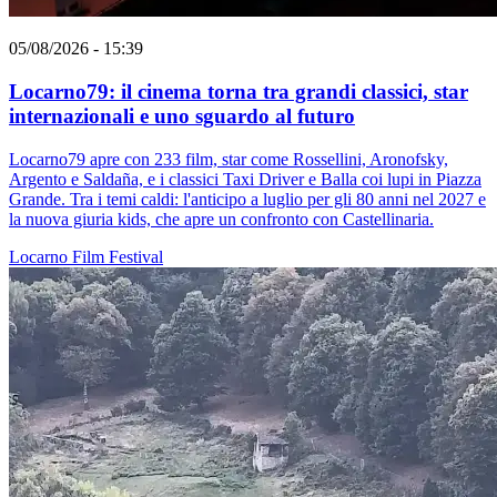
05/08/2026 - 15:39
Locarno79: il cinema torna tra grandi classici, star
internazionali e uno sguardo al futuro
Locarno79 apre con 233 film, star come Rossellini, Aronofsky,
Argento e Saldaña, e i classici Taxi Driver e Balla coi lupi in Piazza
Grande. Tra i temi caldi: l'anticipo a luglio per gli 80 anni nel 2027 e
la nuova giuria kids, che apre un confronto con Castellinaria.
Locarno
Film
Festival