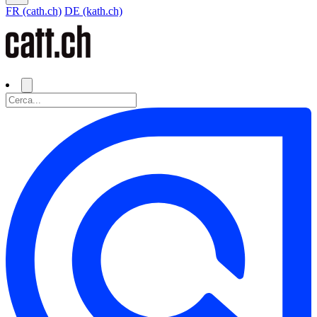
FR (cath.ch)
DE (kath.ch)