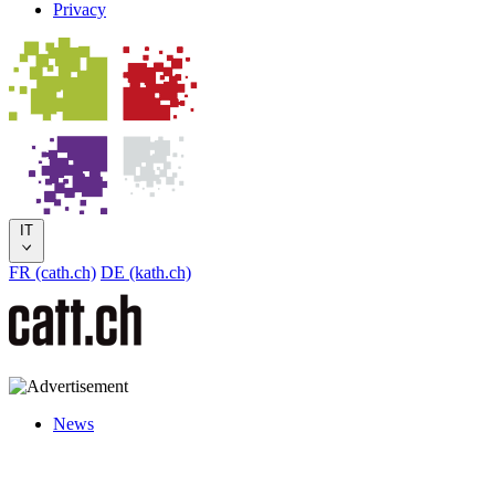
Privacy
IT
FR (cath.ch)
DE (kath.ch)
News