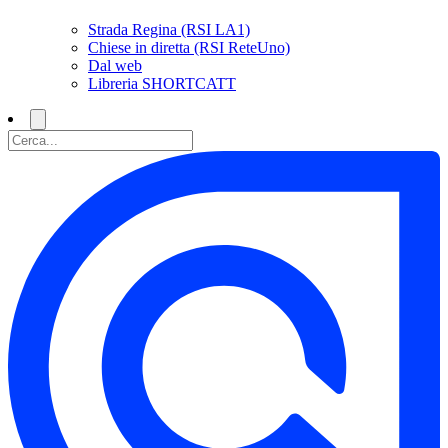
Strada Regina (RSI LA1)
Chiese in diretta (RSI ReteUno)
Dal web
Libreria SHORTCATT