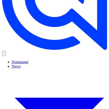
Homepage
News