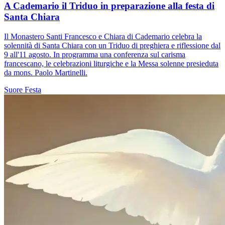
A Cademario il Triduo in preparazione alla festa di
Santa Chiara
Il Monastero Santi Francesco e Chiara di Cademario celebra la
solennità di Santa Chiara con un Triduo di preghiera e riflessione dal
9 all'11 agosto. In programma una conferenza sul carisma
francescano, le celebrazioni liturgiche e la Messa solenne presieduta
da mons. Paolo Martinelli.
Suore
Festa