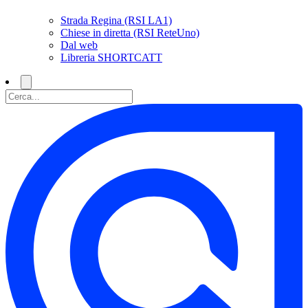
Strada Regina (RSI LA1)
Chiese in diretta (RSI ReteUno)
Dal web
Libreria SHORTCATT