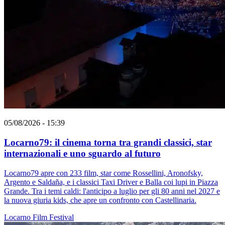
05/08/2026 - 15:39
Locarno79: il cinema torna tra grandi classici, star
internazionali e uno sguardo al futuro
Locarno79 apre con 233 film, star come Rossellini, Aronofsky,
Argento e Saldaña, e i classici Taxi Driver e Balla coi lupi in Piazza
Grande. Tra i temi caldi: l'anticipo a luglio per gli 80 anni nel 2027 e
la nuova giuria kids, che apre un confronto con Castellinaria.
Locarno
Film
Festival