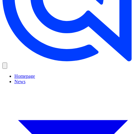
Homepage
News