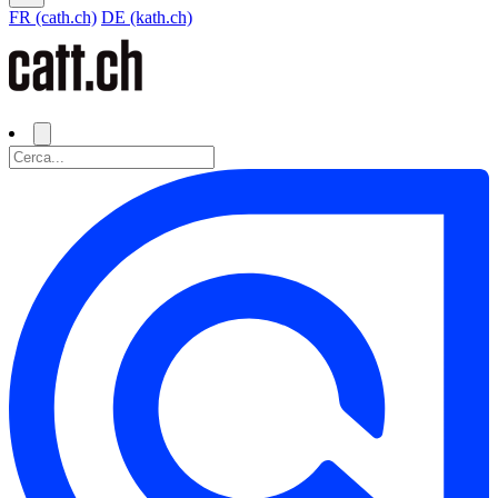
FR (cath.ch)
DE (kath.ch)