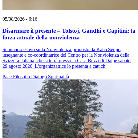
05/08/2026 - 6:16
Disarmare il presente – Tolstoj, Gandhi e Capitini: la
forza attuale della nonviolenza
Seminario estivo sulla Nonviolenza proposto da Katia Senjic,
insegnante e co-coordinatrice del Centro per la Nonviolenza della
Svizzera italiana, che si terrà presso la Casa Buzzi di Dalpe sabato
29 agosto 2026. L'organizzatrice lo presenta a catt.ch.
Pace
Filosofia
Dialogo
Spiritualità