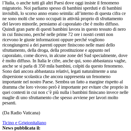
l’Italia, o anche tutti gli altri Paesi dove oggi insiste il fenomeno
migratorio. Noi parliamo spesso di bambini sperduti e di bambini
invisibili, lo scorso anno erano seimila: all’interno di questa cifra ce
ne sono molti che sono occupati in attività proprio di sfruttamento
del lavoro minorile, pensiamo al caporalato che è molto diffuso.
Quindi gran parte di questi bambini lavora in questo tessuto di nero
in cui finiscono, perché nelle prime 72 ore i nostri centri non
ricevono le giuste informazioni oppure perché vogliono
ricongiungersi a dei parenti oppure finiscono nelle mani dello
sfruttamento, della droga, della prostituzione e appunto nel
caporalato, come dicevo, in alcune zone del Sud specialmente, dove
è molto diffuso. In Italia le cifre, anche qui, sono abbastanza vaghe,
anche se si parla di 350 mila bambini, colpiti da questo fenomeno.
Sono dati ancora abbastanza relativi, legati naturalmente a una
dispersione scolastica che ancora rappresenta un fenomeno
importante nel nostro Paese. Sembra un fatto a margine rispetto al
dramma che loro vivono però è importante per evitare che proprio in
quei contesti in cui non c’è più nulla i bambini finiscano invece nelle
maglie di uno sfruttamento che spesso avviene per lavori molto
pesanti.
(Da Radio Vaticana)
Ticino e Grigionitaliano
News pubblicata il: