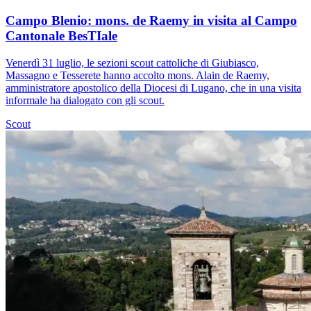
Campo Blenio: mons. de Raemy in visita al Campo
Cantonale BesTIale
Venerdì 31 luglio, le sezioni scout cattoliche di Giubiasco,
Massagno e Tesserete hanno accolto mons. Alain de Raemy,
amministratore apostolico della Diocesi di Lugano, che in una visita
informale ha dialogato con gli scout.
Scout