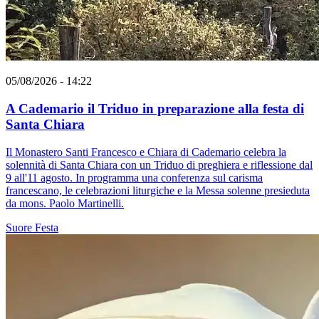
05/08/2026 - 14:22
A Cademario il Triduo in preparazione alla festa di
Santa Chiara
Il Monastero Santi Francesco e Chiara di Cademario celebra la
solennità di Santa Chiara con un Triduo di preghiera e riflessione dal
9 all'11 agosto. In programma una conferenza sul carisma
francescano, le celebrazioni liturgiche e la Messa solenne presieduta
da mons. Paolo Martinelli.
Suore
Festa