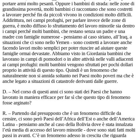
portare armi molto pesanti. Oppure i bambini di strada: nelle zone di
grandissima povertà, molti bambini ci raccontano che sono costretti
a lavorare perché fin da piccoli vivono in condizioni molto difficili.
Addirittura, nei campi profughi, per parlare invece delle zone di
guerra, è molto diffuso lo sfruttamento del lavoro minorile sia dentro
i campi perché molti bambini, che restano senza un padre e una
madre con famiglie numerose - pensiamo al caso siriano, all’Iraq, a
situazioni che ci sono nello Yemen - sono costretti a lavorare anche
facendo lavori molto semplici per poter riuscire ad aiutare queste
famiglie ormai devastate. Abbiamo visto in Giordania bambini che
lavorano in campi di pomodori o in altre attività nelle valli adiacenti
ai campi profughi: molti bambini vengono sfruttati per pochi dollari
proprio in attività di questo tipo. Quindi è un fenomeno che
naturalmente non si annida soltanto nei Paesi molto poveri ma che è
anche legato a situazioni di catastrofe derivanti dalle guerre.
D. – Nel corso di questi anni ci sono stati dei Paesi che hanno
lavorato in maniera efficace per far sì che questo tipo di fenomeno
fosse arginato?
R. – Partendo dal presupposto che è un fenomeno difficile da
censire, ci sono però Paesi dell’Africa dell’Est o anche dell’America
Latina - pensiamo anche al caso della Bolivia dove è stata innalzata
l’età media di accesso del lavoro minorile - dove sono stati fatti molti
passi in avanti. C’è un fenomeno adesso in crescita che riguarda