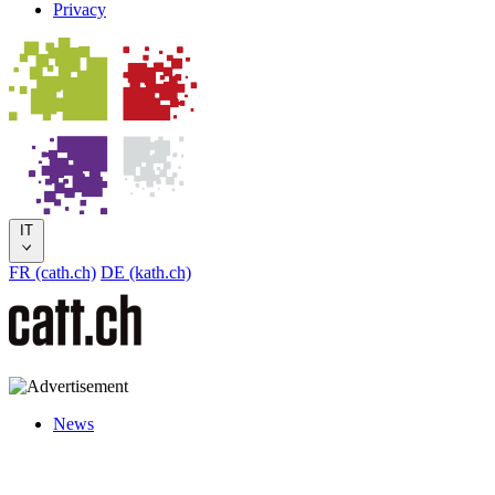
Privacy
IT
FR (cath.ch)
DE (kath.ch)
News