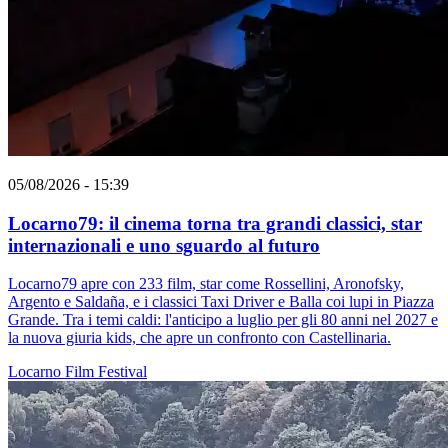
05/08/2026 - 15:39
Locarno79: il cinema torna tra grandi classici, star
internazionali e uno sguardo al futuro
Locarno79 apre con 233 film, star come Rossellini, Aronofsky,
Argento e Saldaña, e i classici Taxi Driver e Balla coi lupi in Piazza
Grande. Tra i temi caldi: l'anticipo a luglio per gli 80 anni nel 2027 e
la nuova giuria kids, che apre un confronto con Castellinaria.
Locarno
Film
Festival