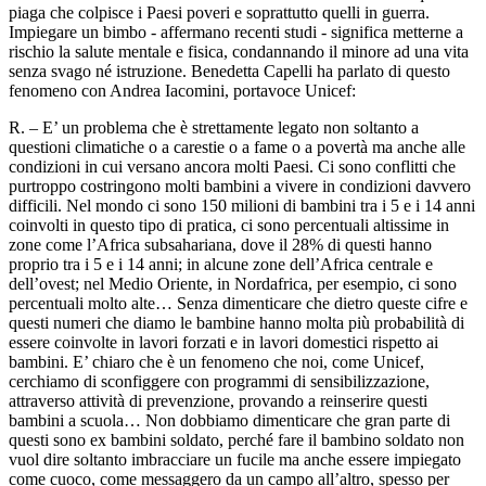
piaga che colpisce i Paesi poveri e soprattutto quelli in guerra.
Impiegare un bimbo - affermano recenti studi - significa metterne a
rischio la salute mentale e fisica, condannando il minore ad una vita
senza svago né istruzione. Benedetta Capelli ha parlato di questo
fenomeno con Andrea Iacomini, portavoce Unicef:
R. – E’ un problema che è strettamente legato non soltanto a
questioni climatiche o a carestie o a fame o a povertà ma anche alle
condizioni in cui versano ancora molti Paesi. Ci sono conflitti che
purtroppo costringono molti bambini a vivere in condizioni davvero
difficili. Nel mondo ci sono 150 milioni di bambini tra i 5 e i 14 anni
coinvolti in questo tipo di pratica, ci sono percentuali altissime in
zone come l’Africa subsahariana, dove il 28% di questi hanno
proprio tra i 5 e i 14 anni; in alcune zone dell’Africa centrale e
dell’ovest; nel Medio Oriente, in Nordafrica, per esempio, ci sono
percentuali molto alte… Senza dimenticare che dietro queste cifre e
questi numeri che diamo le bambine hanno molta più probabilità di
essere coinvolte in lavori forzati e in lavori domestici rispetto ai
bambini. E’ chiaro che è un fenomeno che noi, come Unicef,
cerchiamo di sconfiggere con programmi di sensibilizzazione,
attraverso attività di prevenzione, provando a reinserire questi
bambini a scuola… Non dobbiamo dimenticare che gran parte di
questi sono ex bambini soldato, perché fare il bambino soldato non
vuol dire soltanto imbracciare un fucile ma anche essere impiegato
come cuoco, come messaggero da un campo all’altro, spesso per