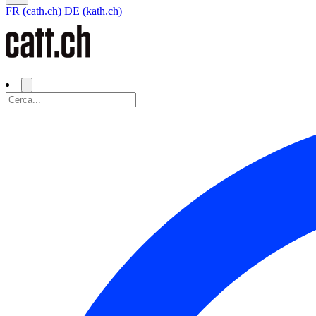
FR (cath.ch)
DE (kath.ch)