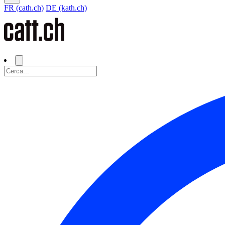
FR (cath.ch)
DE (kath.ch)