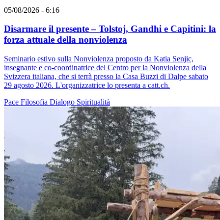
05/08/2026 - 6:16
Disarmare il presente – Tolstoj, Gandhi e Capitini: la
forza attuale della nonviolenza
Seminario estivo sulla Nonviolenza proposto da Katia Senjic,
insegnante e co-coordinatrice del Centro per la Nonviolenza della
Svizzera italiana, che si terrà presso la Casa Buzzi di Dalpe sabato
29 agosto 2026. L'organizzatrice lo presenta a catt.ch.
Pace
Filosofia
Dialogo
Spiritualità