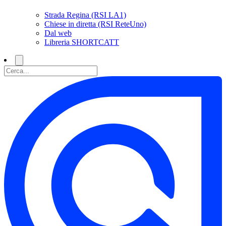
Strada Regina (RSI LA1)
Chiese in diretta (RSI ReteUno)
Dal web
Libreria SHORTCATT