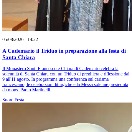
05/08/2026 - 14:22
A Cademario il Triduo in preparazione alla festa di
Santa Chiara
Il Monastero Santi Francesco e Chiara di Cademario celebra la
solennità di Santa Chiara con un Triduo di preghiera e riflessione dal
9 all'11 agosto. In programma una conferenza sul carisma
francescano, le celebrazioni liturgiche e la Messa solenne presieduta
da mons. Paolo Martinelli.
Suore
Festa