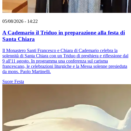
05/08/2026 - 14:22
A Cademario il Triduo in preparazione alla festa di
Santa Chiara
Il Monastero Santi Francesco e Chiara di Cademario celebra la
solennità di Santa Chiara con un Triduo di preghiera e riflessione dal
9 all'11 agosto. In programma una conferenza sul carisma
francescano, le celebrazioni liturgiche e la Messa solenne presieduta
da mons. Paolo Martinelli.
Suore
Festa