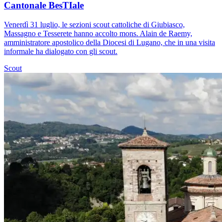
Cantonale BesTIale
Venerdì 31 luglio, le sezioni scout cattoliche di Giubiasco,
Massagno e Tesserete hanno accolto mons. Alain de Raemy,
amministratore apostolico della Diocesi di Lugano, che in una visita
informale ha dialogato con gli scout.
Scout