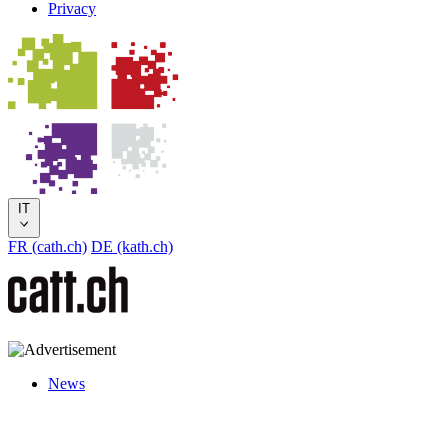
Privacy
IT
FR (cath.ch)
DE (kath.ch)
News