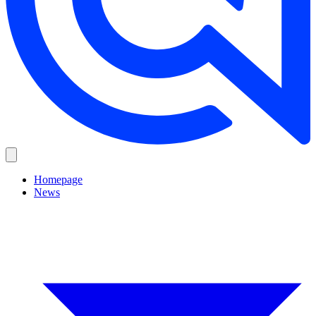
Homepage
News