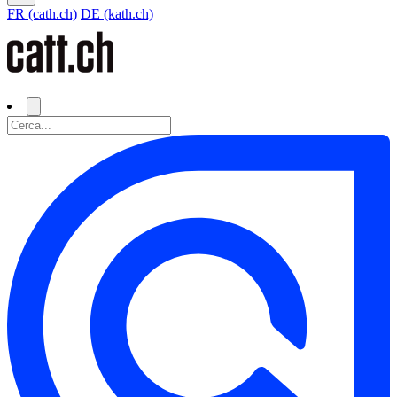
FR (cath.ch)
DE (kath.ch)