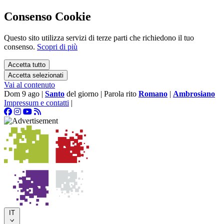
Consenso Cookie
Questo sito utilizza servizi di terze parti che richiedono il tuo
consenso.
Scopri di più
Accetta tutto
Accetta selezionati
Vai al contenuto
Dom 9 ago
|
Santo
del giorno
|
Parola rito
Romano
|
Ambrosiano
Impressum e contatti
|
IT