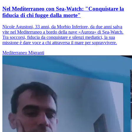
Nel Mediterraneo con Sea-Watch: "Conquistare la
fiducia di chi fugge dalla morte"
Nicole Agustoni, 33 anni, da Morbio Inferiore, da due anni salva
vite nel Mediterraneo a bordo della nave «Aurora» di Sea-Watch.
Tra soccorsi, fiducia da conquistare e silenzi mediatici, la sua
missione è dare voce a chi attraversa il mare per sopravvivere.
Mediterraneo
Migranti