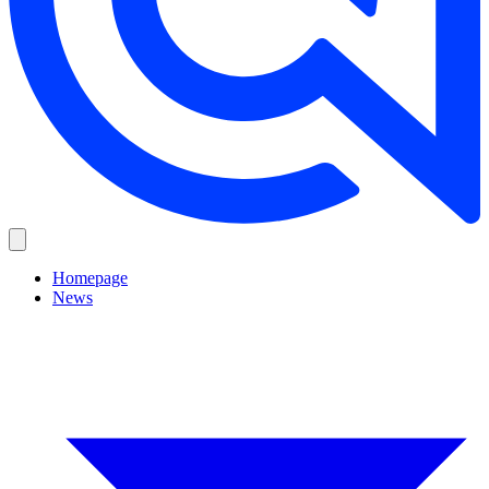
Homepage
News