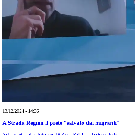
13/12/2024 - 14:36
A Strada Regina il prete "salvato dai migranti"
Nella puntata di sabato, ore 18.35 su RSI La1, la storia di don