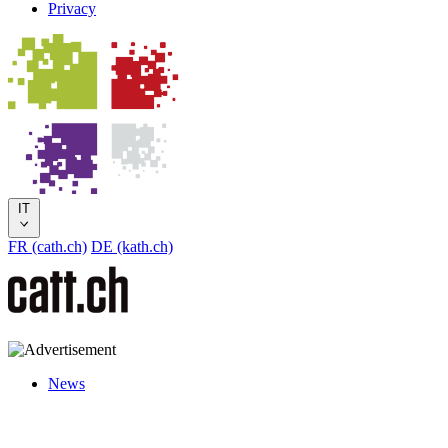
Privacy
IT
FR (cath.ch)
DE (kath.ch)
News