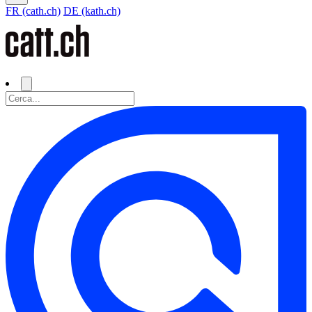
FR (cath.ch)
DE (kath.ch)