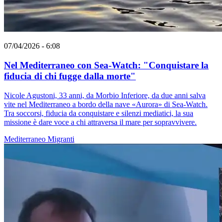
07/04/2026 - 6:08
Nel Mediterraneo con Sea-Watch: "Conquistare la
fiducia di chi fugge dalla morte"
Nicole Agustoni, 33 anni, da Morbio Inferiore, da due anni salva
vite nel Mediterraneo a bordo della nave «Aurora» di Sea-Watch.
Tra soccorsi, fiducia da conquistare e silenzi mediatici, la sua
missione è dare voce a chi attraversa il mare per sopravvivere.
Mediterraneo
Migranti