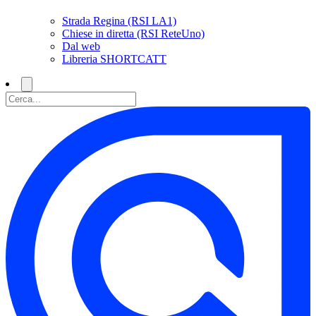
Strada Regina (RSI LA1)
Chiese in diretta (RSI ReteUno)
Dal web
Libreria SHORTCATT