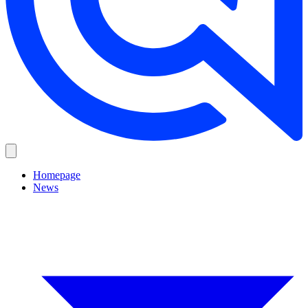
Homepage
News