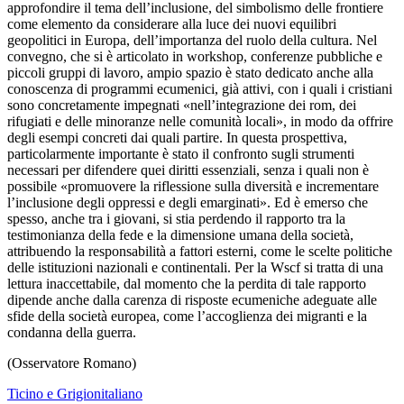
approfondire il tema dell’inclusione, del simbolismo delle frontiere
come elemento da considerare alla luce dei nuovi equilibri
geopolitici in Europa, dell’importanza del ruolo della cultura. Nel
convegno, che si è articolato in workshop, conferenze pubbliche e
piccoli gruppi di lavoro, ampio spazio è stato dedicato anche alla
conoscenza di programmi ecumenici, già attivi, con i quali i cristiani
sono concretamente impegnati «nell’integrazione dei rom, dei
rifugiati e delle minoranze nelle comunità locali», in modo da offrire
degli esempi concreti dai quali partire. In questa prospettiva,
particolarmente importante è stato il confronto sugli strumenti
necessari per difendere quei diritti essenziali, senza i quali non è
possibile «promuovere la riflessione sulla diversità e incrementare
l’inclusione degli oppressi e degli emarginati». Ed è emerso che
spesso, anche tra i giovani, si stia perdendo il rapporto tra la
testimonianza della fede e la dimensione umana della società,
attribuendo la responsabilità a fattori esterni, come le scelte politiche
delle istituzioni nazionali e continentali. Per la Wscf si tratta di una
lettura inaccettabile, dal momento che la perdita di tale rapporto
dipende anche dalla carenza di risposte ecumeniche adeguate alle
sfide della società europea, come l’accoglienza dei migranti e la
condanna della guerra.
(Osservatore Romano)
Ticino e Grigionitaliano