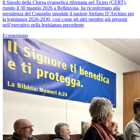
Il Sinodo della Chiesa evangelica riformata nel Ticino (CERT),
riunito il 30 maggio 2026 a Bellinzona, ha riconfermato alla
presidenza del Consiglio sinodale il pastore Stefano D’Archino per
la legislatura 2026-2030, così come gli altri membri già presenti
nell’esecutivo nella legislatura precedente
Ecumenismo