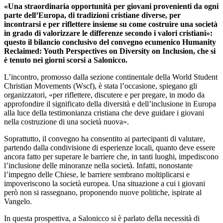
«Una straordinaria opportunità per giovani provenienti da ogni
parte dell’Europa, di tradizioni cristiane diverse, per
incontrarsi e per riflettere insieme su come costruire una società
in grado di valorizzare le differenze secondo i valori cristiani»:
questo il bilancio conclusivo del convegno ecumenico Humanity
Reclaimed: Youth Perspectives on Diversity on Inclusion, che si
è tenuto nei giorni scorsi a Salonicco.
L’incontro, promosso dalla sezione continentale della World Student
Christian Movements (Wscf), è stata l’occasione, spiegano gli
organizzatori, «per riflettere, discutere e per pregare, in modo da
approfondire il significato della diversità e dell’inclusione in Europa
alla luce della testimonianza cristiana che deve guidare i giovani
nella costruzione di una società nuova».
Soprattutto, il convegno ha consentito ai partecipanti di valutare,
partendo dalla condivisione di esperienze locali, quanto deve essere
ancora fatto per superare le barriere che, in tanti luoghi, impediscono
l’inclusione delle minoranze nella società. Infatti, nonostante
l’impegno delle Chiese, le barriere sembrano moltiplicarsi e
impoveriscono la società europea. Una situazione a cui i giovani
però non si rassegnano, proponendo nuove politiche, ispirate al
Vangelo.
In questa prospettiva, a Salonicco si è parlato della necessità di