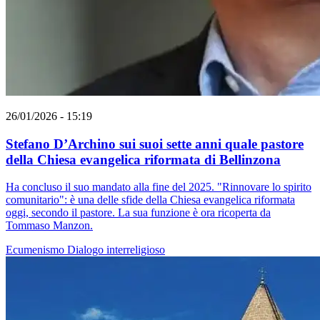
26/01/2026 - 15:19
Stefano D’Archino sui suoi sette anni quale pastore
della Chiesa evangelica riformata di Bellinzona
Ha concluso il suo mandato alla fine del 2025. "Rinnovare lo spirito
comunitario": è una delle sfide della Chiesa evangelica riformata
oggi, secondo il pastore. La sua funzione è ora ricoperta da
Tommaso Manzon.
Ecumenismo
Dialogo interreligioso