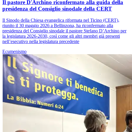
Il pastore D'Archino riconfermato alla guida della
presidenza del Consiglio sinodale della CERT
Il Sinodo della Chiesa evangelica riformata nel Ticino (CERT),
riunito il 30 maggio 2026 a Bellinzona, ha riconfermato alla
presidenza del Consiglio sinodale il pastore Stefano D’Archino per
la legislatura 2026-2030, così come gli altri membri già presenti
nell’esecutivo nella legislatura precedente
Ecumenismo