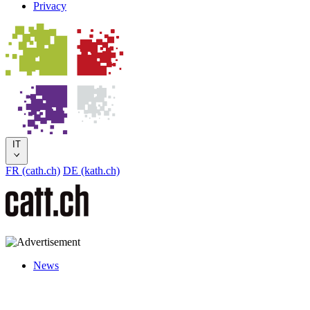
Privacy
IT
FR (cath.ch)
DE (kath.ch)
News