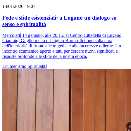
13/01/2026 - 9:07
Fede e sfide esistenziali: a Lugano un dialogo su
senso e spiritualità
Mercoledì 14 gennaio, alle 20.15, al Centro Cittadella di Lugano,
Gianluigi Gugliermetto e Luigino Bruni riflettono sulla cura
dell'interiorità di fronte alle tragedie e alle incertezze odierne. Un
incontro ecumenico aperto a tutti per cercare nuovi significati e
risposte profonde alle sfide della nostra epoca.
Ecumenismo
Spiritualità