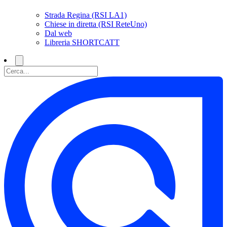
Strada Regina (RSI LA1)
Chiese in diretta (RSI ReteUno)
Dal web
Libreria SHORTCATT