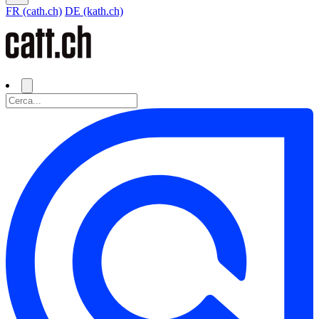
FR (cath.ch)
DE (kath.ch)