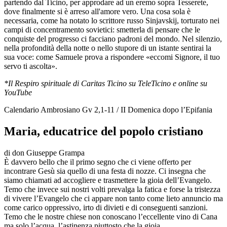
partendo dal Ticino, per approdare ad un eremo sopra Tesserete,
dove finalmente si è arreso all'amore vero. Una cosa sola è
necessaria, come ha notato lo scrittore russo Sinjavskij, torturato nei
campi di concentramento sovietici: smetterla di pensare che le
conquiste del progresso ci facciano padroni del mondo. Nel silenzio,
nella profondità della notte o nello stupore di un istante sentirai la
sua voce: come Samuele prova a rispondere «eccomi Signore, il tuo
servo ti ascolta».
*Il Respiro spirituale di Caritas Ticino su TeleTicino e online su
YouTube
Calendario Ambrosiano Gv 2,1-11 / II Domenica dopo l’Epifania
Maria, educatrice del popolo cristiano
di don Giuseppe Grampa
È davvero bello che il primo segno che ci viene offerto per
incontrare Gesù sia quello di una festa di nozze. Ci insegna che
siamo chiamati ad accogliere e trasmettere la gioia dell’Evangelo.
Temo che invece sui nostri volti prevalga la fatica e forse la tristezza
di vivere l’Evangelo che ci appare non tanto come lieto annuncio ma
come carico oppressivo, irto di divieti e di conseguenti sanzioni.
Temo che le nostre chiese non conoscano l’eccellente vino di Cana
ma solo l’acqua, l’astinenza piuttosto che la gioia.