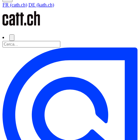
FR (cath.ch)
DE (kath.ch)