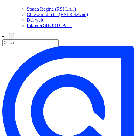
Strada Regina (RSI LA1)
Chiese in diretta (RSI ReteUno)
Dal web
Libreria SHORTCATT