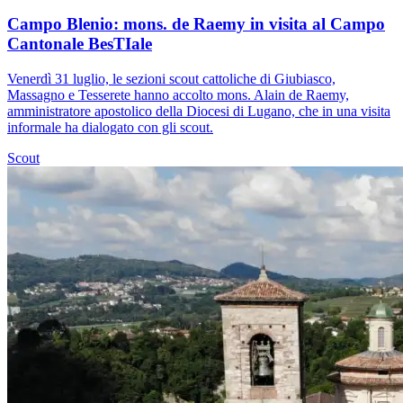
Campo Blenio: mons. de Raemy in visita al Campo
Cantonale BesTIale
Venerdì 31 luglio, le sezioni scout cattoliche di Giubiasco,
Massagno e Tesserete hanno accolto mons. Alain de Raemy,
amministratore apostolico della Diocesi di Lugano, che in una visita
informale ha dialogato con gli scout.
Scout