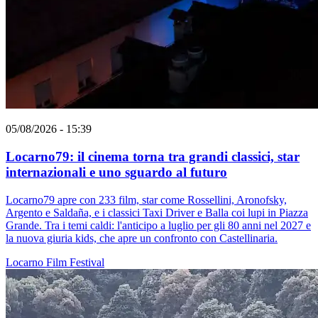
05/08/2026 - 15:39
Locarno79: il cinema torna tra grandi classici, star
internazionali e uno sguardo al futuro
Locarno79 apre con 233 film, star come Rossellini, Aronofsky,
Argento e Saldaña, e i classici Taxi Driver e Balla coi lupi in Piazza
Grande. Tra i temi caldi: l'anticipo a luglio per gli 80 anni nel 2027 e
la nuova giuria kids, che apre un confronto con Castellinaria.
Locarno
Film
Festival