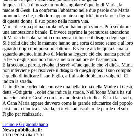
In questa festa di nozze un ruolo singolare è quello di Maria, la
madre di Gesù. La conferma l’abbiamo nelle due parole che Maria
pronuncia e che, nello loro apparente semplicità, tracciano la figura
di questa donna, il suo posto nella nostra vita.
Maria dice una prima parola: «Non hanno più vino». Può sembrare
una annotazione banale. E invece esprime la premurosa attenzione
di Maria che sola tra tutti commensali intuisce il disagio degli sposi.
Si è soliti dire che le mamme hanno una sorta di sesto senso e al loro
sguardo i figli non possono sottrarsi. È vero e anche qui a Cana lo
sguardo attento, intuitivo di Maria sa leggere ciò che manca perché
la festa degli sposi non finisca nello squallore dell’astinenza.
E la seconda parola, rivolta ai servi: «Fate quello che vi dirà». Maria
non interviene per risolvere il disagio di quegli sposi: il suo compito
è quello di indicare il suo Figlio, a Lui solo dobbiamo volgerci. Ci
indica la strada.
La tradizione orientale conosce una bella icona della Madre di Gesù,
detta «Odigitria», colei che indica la strada. Nell’icona Maria ha sul
braccio sinistro Gesù e con la mano destra lo indica. È Lui la strada.
A Cana Maria appare davvero come la grande educatrice del popolo
cristiano: ci indica la strada, ci invita ad ascoltare le parole del suo
Figlio per realizzarle.
Ticino e Grigionitaliano
News pubblicata il:
13/01/2024 alle 17:31