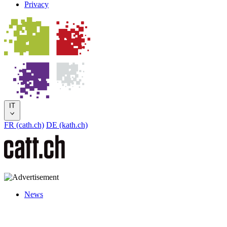
Privacy
IT
FR (cath.ch)
DE (kath.ch)
News