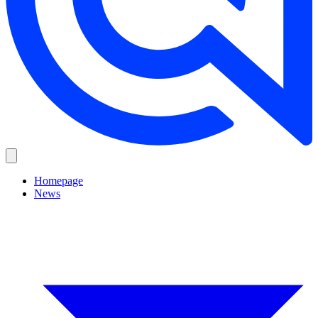
Homepage
News