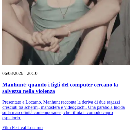
06/08/2026 - 20:10
Manhunt: quando i figli del computer cercano la
salvezza nella violenza
Presentato a Locarno, Manhunt racconta la deriva di due ragazzi
cresciuti tra schermi, manosfera e videogiochi. Una parabola lucida
sulla mascolinità contemporanea, che rifiuta il comodo capro
espiatorio.
Film
Festival
Locarno