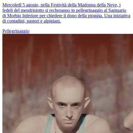
Mercoledì 5 agosto, nella Festività della Madonna della Neve, i
fedeli del mendrisiotto si recheranno in pellegrinaggio al Santuario
di Morbio Inferiore per chiedere il dono della pioggia. Una iniziativa
di contadini, pastori e alpigiani.
Pellegrinaggio