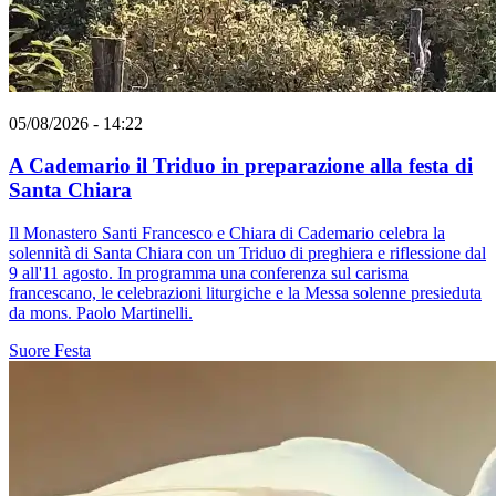
05/08/2026 - 14:22
A Cademario il Triduo in preparazione alla festa di
Santa Chiara
Il Monastero Santi Francesco e Chiara di Cademario celebra la
solennità di Santa Chiara con un Triduo di preghiera e riflessione dal
9 all'11 agosto. In programma una conferenza sul carisma
francescano, le celebrazioni liturgiche e la Messa solenne presieduta
da mons. Paolo Martinelli.
Suore
Festa