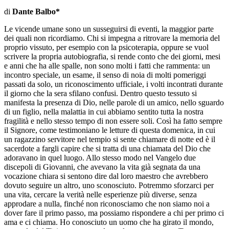
di
Dante Balbo*
Le vicende umane sono un susseguirsi di eventi, la maggior parte
dei quali non ricordiamo. Chi si impegna a ritrovare la memoria del
proprio vissuto, per esempio con la psicoterapia, oppure se vuol
scrivere la propria autobiografia, si rende conto che dei giorni, mesi
e anni che ha alle spalle, non sono molti i fatti che rammenta: un
incontro speciale, un esame, il senso di noia di molti pomeriggi
passati da solo, un riconoscimento ufficiale, i volti incontrati durante
il giorno che la sera sfilano confusi. Dentro questo tessuto si
manifesta la presenza di Dio, nelle parole di un amico, nello sguardo
di un figlio, nella malattia in cui abbiamo sentito tutta la nostra
fragilità e nello stesso tempo di non essere soli. Così ha fatto sempre
il Signore, come testimoniano le letture di questa domenica, in cui
un ragazzino servitore nel tempio si sente chiamare di notte ed è il
sacerdote a fargli capire che si tratta di una chiamata del Dio che
adoravano in quel luogo. Allo stesso modo nel Vangelo due
discepoli di Giovanni, che avevano la vita già segnata da una
vocazione chiara si sentono dire dal loro maestro che avrebbero
dovuto seguire un altro, uno sconosciuto. Potremmo sforzarci per
una vita, cercare la verità nelle esperienze più diverse, senza
approdare a nulla, finché non riconosciamo che non siamo noi a
dover fare il primo passo, ma possiamo rispondere a chi per primo ci
ama e ci chiama. Ho conosciuto un uomo che ha girato il mondo,